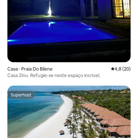
Casa ⋅ Praia Do Bilene
4,8 de uma a
4,8 (20)
Casa Zinu. Refugie-se neste espaço incrível.
Superhost
Superhost