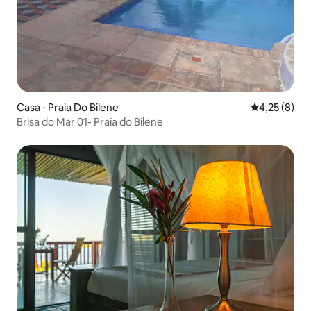
Casa ⋅ Praia Do Bilene
4,25 de uma 
4,25 (8)
Brisa do Mar 01- Praia do Bilene