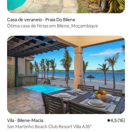
Casa de veraneio ⋅ Praia Do Bilene
Ótima casa de férias em Bilene, Moçambique
Vila ⋅ Bilene-Macia
4,5 de uma a
4,5 (16)
San Martinho Beach Club Resort Villa A35"