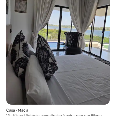
Casa ⋅ Macia
Vila Kizua | Refúgio panorâmico à beira-mar em Bilene