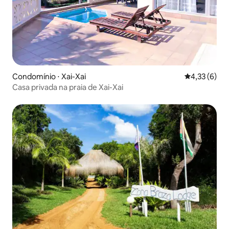
Condomínio ⋅ Xai-Xai
4,33 de uma 
4,33 (6)
Casa privada na praia de Xai-Xai