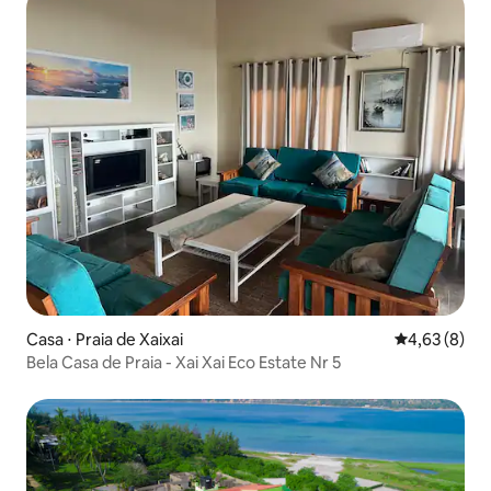
Casa ⋅ Praia de Xaixai
4,63 de uma 
4,63 (8)
Bela Casa de Praia - Xai Xai Eco Estate Nr 5