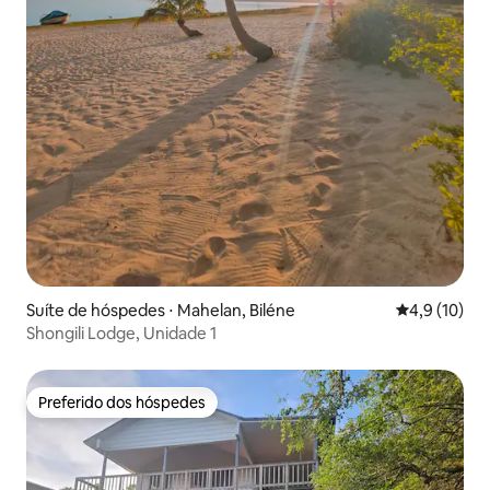
Suíte de hóspedes ⋅ Mahelan, Biléne
4,9 de uma a
4,9 (10)
Shongili Lodge, Unidade 1
Preferido dos hóspedes
Preferido dos hóspedes