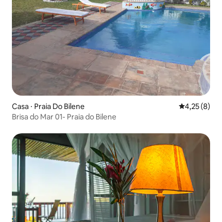
Casa ⋅ Praia Do Bilene
4,25 de uma 
4,25 (8)
Brisa do Mar 01- Praia do Bilene