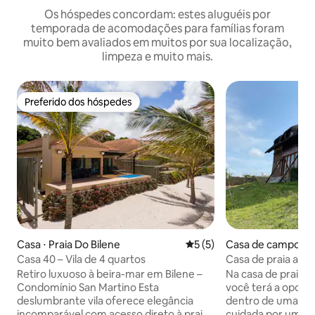
Os hóspedes concordam: estes aluguéis por
temporada de acomodações para famílias foram
muito bem avaliados em muitos por sua localização,
limpeza e muito mais.
Preferido dos hóspedes
Preferido dos hóspedes
Casa ⋅ Praia Do Bilene
5 de uma avaliação média d
5 (5)
Casa de campo ⋅ Pr
ne
Casa 40 – Vila de 4 quartos
Casa de praia aco
Bilene
Retiro luxuoso à beira-mar em Bilene –
Na casa de praia 
Condomínio San Martino Esta
você terá a oportu
deslumbrante vila oferece elegância
dentro de uma obr
incomparável com acesso direto à praia
cuidada por um cu