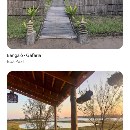
Bangalô ⋅ Gafaria
Boa Paz!