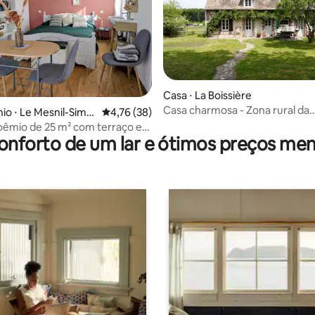
Casa ⋅ La Boissière
Casa charmosa - Zona rural da
média de 5, 69 avaliações
o ⋅ Le Mesnil-Simo
4,76 de uma avaliação média de 5, 38 avalia
4,76 (38)
Normandia a 1 hora de Paris
oêmio de 25 m² com terraço e
onforto de um lar e ótimos preços men
amento