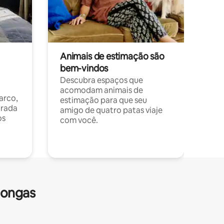
Animais de estimação são
bem-vindos
Descubra espaços que
acomodam animais de
arco,
estimação para que seu
orada
amigo de quatro patas viaje
os
com você.
longas