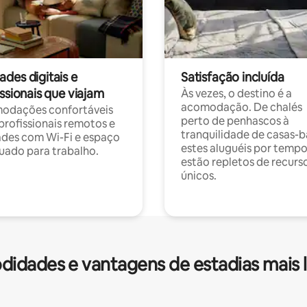
des digitais e
Satisfação incluída
ssionais que viajam
Às vezes, o destino é a
acomodação. De chalés
odações confortáveis
perto de penhascos à
profissionais remotos e
tranquilidade de casas-b
des com Wi-Fi e espaço
estes aluguéis por temp
ado para trabalho.
estão repletos de recurs
únicos.
idades e vantagens de estadias mais 