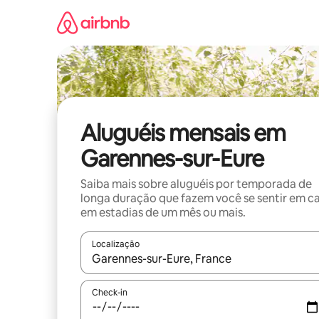
Pular
para
o
conteúdo
Aluguéis mensais em
Garennes-sur-Eure
Saiba mais sobre aluguéis por temporada de
longa duração que fazem você se sentir em c
em estadias de um mês ou mais.
Localização
Quando os resultados estiverem disponíveis, expl
Check-in