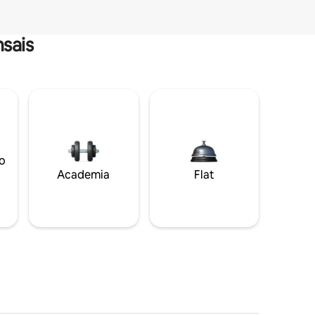
sais
o
Academia
Flat