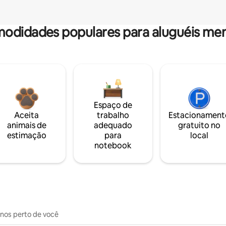
odidades populares para aluguéis men
Espaço de
Aceita
trabalho
Estacionament
animais de
adequado
gratuito no
estimação
para
local
notebook
inos perto de você