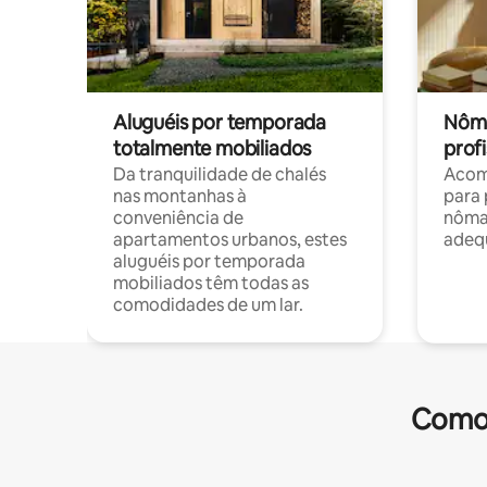
Aluguéis por temporada
Nôma
totalmente mobiliados
profi
Da tranquilidade de chalés
Acom
nas montanhas à
para 
conveniência de
nôma
apartamentos urbanos, estes
adequ
aluguéis por temporada
mobiliados têm todas as
comodidades de um lar.
Comod