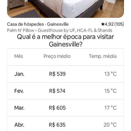
Casa de hóspedes ⋅ Gainesville
4,92 de uma av
4,92 (105)
Palm N' Pillow • Guesthouse by UF, HCA-FL & Shands
Qual é a melhor época para visitar
Gainesville?
Mês
Preço médio
Temp. média
Jan.
R$ 539
13 °C
Fev.
R$ 574
15 °C
Mar.
R$ 605
17 °C
Abr.
R$ 635
20 °C