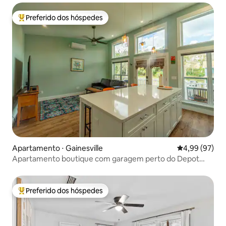
Preferido dos hóspedes
Entre os melhores preferidos dos hóspedes
Apartamento ⋅ Gainesville
4,99 de uma a
4,99 (97)
Apartamento boutique com garagem perto do Depot
Park e do centro da cidade
Preferido dos hóspedes
Entre os melhores preferidos dos hóspedes