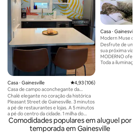
Casa ⋅ Gainesville
Modern Muse com l
piscina de água sa
Desfrute de uma e
sua próxima viag
MODERNO oferece 
Toda a iluminação
da área de estar (
pela Alexa, permi
sente e relaxe en
Casa ⋅ Gainesville
4,93 de uma avaliação média de 
4,93 (106)
trabalho. As como
Casa de campo aconchegante da
variam de bidês d
década de 1930, a uma curta caminhada
Chalé elegante no coração da histórica
sanitário aquecido
do centro da cidade + Grove Street
Pleasant Street de Gainesville. 3 minutos
de 4 sistemas com
a pé de restaurantes e lojas. A 5 minutos
chuva, uma opção a
a pé do centro da cidade. 1 milha do
aquecida e cabanas
Comodidades populares em aluguel por
campus da UF. Este chalé da década de
72 polegadas, áre
1930 totalmente renovado tem um
temporada em Gainesville
para transmissão d
charme vintage com conforto moderno.
bebidas e muito m
Eletrodomésticos novos, camas