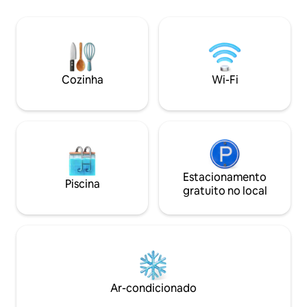
confortáveis, Smart TVs e móveis
elegantes complementam a banheira de
pés de garra original, paredes de contas
e pisos de madeira. Relaxe ou jante no
deck espaçoso, ou deixe seu cão
passear pelo quintal ou parque
Cozinha
Wi-Fi
totalmente cercado. Até 2 animais de
estimação são bem-vindos com uma
taxa de $ 40
Estacionamento
Piscina
gratuito no local
Ar-condicionado