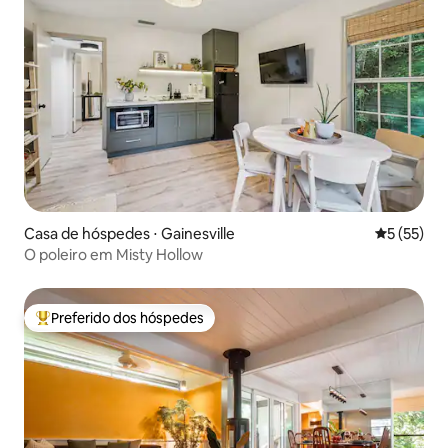
Casa de hóspedes ⋅ Gainesville
5 de uma a
5 (55)
O poleiro em Misty Hollow
Preferido dos hóspedes
Entre os melhores preferidos dos hóspedes