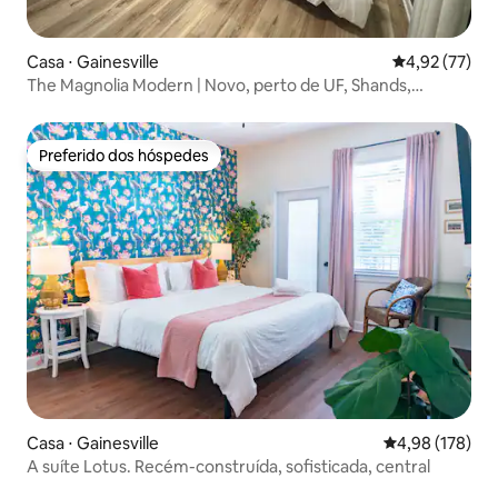
Casa ⋅ Gainesville
4,92 de uma a
4,92 (77)
The Magnolia Modern | Novo, perto de UF, Shands,
natureza
Preferido dos hóspedes
Preferido dos hóspedes
Casa ⋅ Gainesville
4,98 de uma av
4,98 (178)
A suíte Lotus. Recém-construída, sofisticada, central