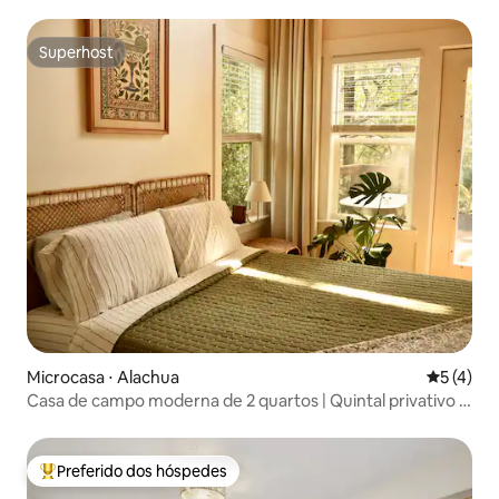
Superhost
Superhost
Microcasa ⋅ Alachua
5 de uma 
5 (4)
Casa de campo moderna de 2 quartos | Quintal privativo +
banheira vintage
Preferido dos hóspedes
Entre os melhores preferidos dos hóspedes