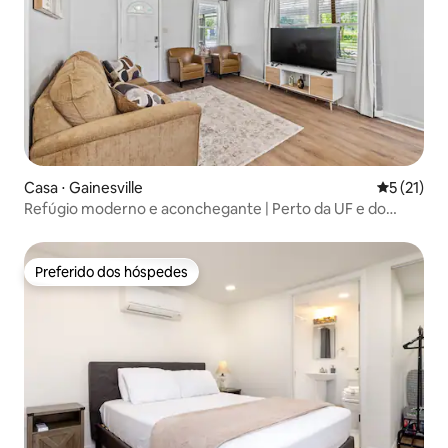
Casa ⋅ Gainesville
5 de uma a
5 (21)
Refúgio moderno e aconchegante | Perto da UF e do
centro da cidade
Preferido dos hóspedes
Preferido dos hóspedes