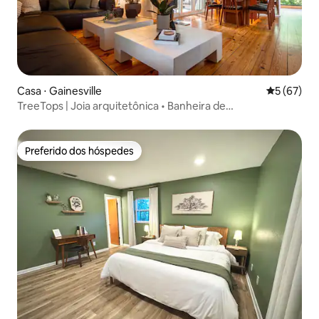
Casa ⋅ Gainesville
5 de uma a
5 (67)
TreeTops | Joia arquitetônica • Banheira de
hidromassagem • 2 cozinhas
Preferido dos hóspedes
Preferido dos hóspedes