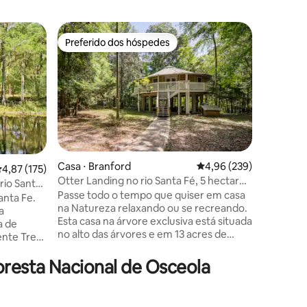
Contêiner
Preferido dos hóspedes
Preferi
Preferido dos hóspedes
Preferi
ort Whit
Casa de 
minutos 
🏞️ Viaje
minutos d
minutos d
contêine
ar-condi
completa
de um acr
deck som
ções
Casa ⋅ Branford
4,96 de uma avaliação m
4,96 (239)
,87 de uma avaliação média de 5, 175 avaliações
4,87 (175)
acampam
Otter Landing no rio Santa Fé, 5 hectares
mergulho
rio Santa
privados
Passe todo o tempo que quiser em casa
Observaç
anta Fe.
na Natureza relaxando ou se recreando.
refúgio n
a
Esta casa na árvore exclusiva está situada
disponíve
a de
no alto das árvores e em 13 acres de
elétricos 
ente Tree
habitat natural às margens do rio Santa
à sua dis
arques
Fé. O Santa Fé tem muita vida selvagem,
resta Nacional de Osceola
co
e estamos perto do famoso rio cristalino
Quer você
Ichetucknee e quilômetros de trilhas
públicas. Compartilhamos nossos
sa casa