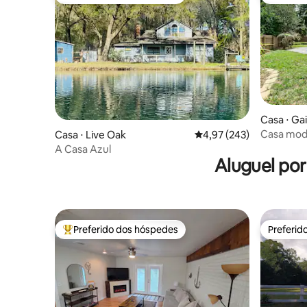
Entre os melhores preferidos dos hóspedes
Preferid
Casa ⋅ Gai
Casa mode
Casa ⋅ Live Oak
4,97 de uma avaliação m
4,97 (243)
Perto da 
A Casa Azul
restauran
Aluguel po
Preferido dos hóspedes
Preferid
Entre os melhores preferidos dos hóspedes
Preferid