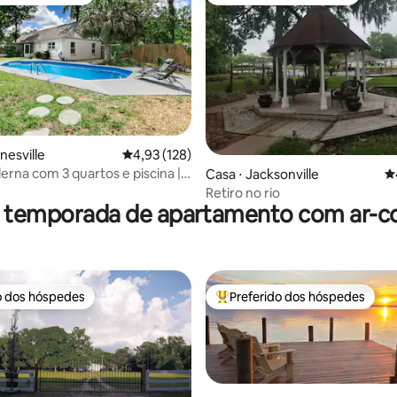
o dos hóspedes
Preferido dos hóspedes
nesville
4,93 de uma avaliação média de 5, 128 avalia
4,93 (128)
rna com 3 quartos e piscina |
édia de 5, 243 avaliações
Casa ⋅ Jacksonville
4
UF, centro da cidade e
Retiro no rio
tes
r temporada de apartamento com ar-c
o dos hóspedes
Preferido dos hóspedes
o dos hóspedes
Entre os melhores preferidos d