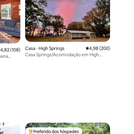
Casa ⋅ High Springs
4,98 de uma avaliação m
4,98 (200)
,82 de uma avaliação média de 5, 108 avaliações
4,82 (108)
Casa Springs/Acomodação em High
bana
Springs
ções
Preferido dos hóspedes