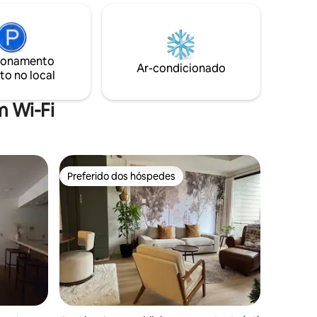
caiaques, uma canoa e muitas
sagem e
comodidades para sua estadia. Então vá
 rio.
para um remo solo, junte-se a viagens de
12’ x 12’).
guia local para várias fontes ou caminhe
a duas
na propriedade e em parques próximos.
ionamento
ings, Rum
Ar-condicionado
to no local
 Wi-Fi
Preferido dos hóspedes
Preferido dos hóspedes