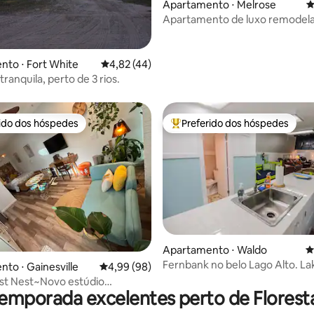
Apartamento ⋅ Melrose
4
Apartamento de luxo remodel
cama de alta qualidade em Lak
Retreat
média de 5, 50 avaliações
to ⋅ Fort White
4,82 de uma avaliação média de 5, 44 avalia
4,82 (44)
ranquila, perto de 3 rios.
rido dos hóspedes
Preferido dos hóspedes
 melhores preferidos dos hóspedes
Entre os melhores preferidos d
Apartamento ⋅ Waldo
4
Fernbank no belo Lago Alto. L
édia de 5, 194 avaliações
to ⋅ Gainesville
4,99 de uma avaliação média de 5, 98 avalia
4,99 (98)
Getaway
st Nest~Novo estúdio
temporada excelentes perto de Florest
onforto silencioso