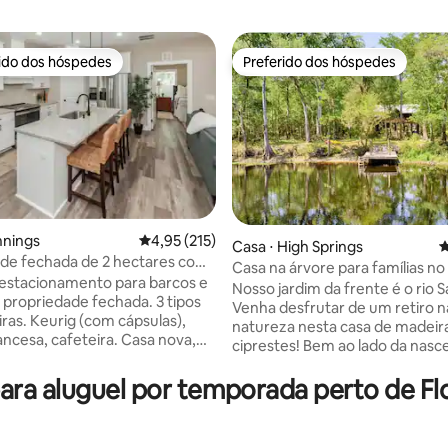
rido dos hóspedes
Preferido dos hóspedes
 melhores preferidos dos hóspedes
Preferido dos hóspedes
nnings
4,95 de uma avaliação média de 5, 215 avalia
4,95 (215)
Casa ⋅ High Springs
4
de fechada de 2 hectares com
édia de 5, 410 avaliações
Casa na árvore para famílias no 
 5 TVs, cama king size
estacionamento para barcos e
Fé
Nosso jardim da frente é o rio S
propriedade fechada. 3 tipos
Venha desfrutar de um retiro n
iras. Keurig (com cápsulas),
natureza nesta casa de madeir
sa, cafeteira. Casa nova,
ciprestes! Bem ao lado da nasc
e isolada em mais de 5 acres. 6-
House e aninhado entre dois p
I75 Relaxe e relaxe neste espaço
ra aluguel por temporada perto de Flo
estaduais, mas a menos de cin
legante. Vida pacífica no campo
minutos do centro da cidade. 
. Diversão nas
esteja procurando descanso e
des: 1. Jennings GP: pista de
relaxamento ou recreação, nos