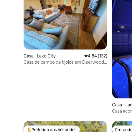
Casa ⋅ Lake City
4,84 de uma avaliação m
4,84 (132)
Casa de campo de tijolos em Deerwood 3
quartos/2 banheiros
Casa ⋅ Jac
Casa acon
aquecida 
Preferido dos hóspedes
Preferid