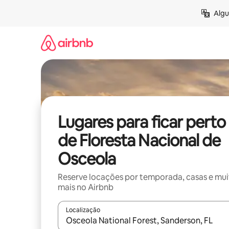
Pular
Algu
para
o
conteúdo
Lugares para ficar perto
de Floresta Nacional de
Osceola
Reserve locações por temporada, casas e mu
mais no Airbnb
Localização
Quando os resultados estiverem disponíveis, expl