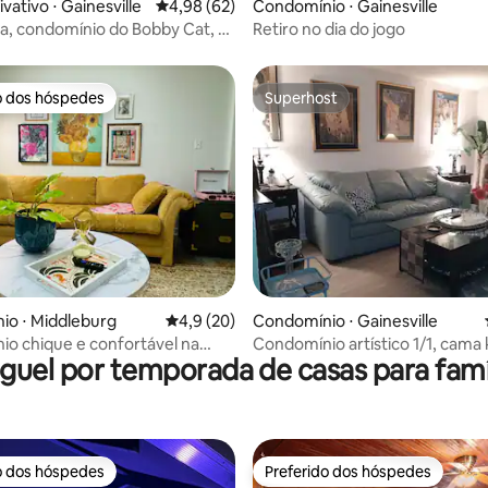
vativo ⋅ Gainesville
4,98 de uma avaliação média de 5, 62 avalia
4,98 (62)
Condomínio ⋅ Gainesville
ta, condomínio do Bobby Cat, a
Retiro no dia do jogo
F!
o dos hóspedes
Superhost
o dos hóspedes
Superhost
 média de 5, 5 avaliações
io ⋅ Middleburg
4,9 de uma avaliação média de 5, 20 avalia
4,9 (20)
Condomínio ⋅ Gainesville
o chique e confortável na
Condomínio artístico 1/1, cama 
guel por temporada de casas para famí
size/jardim/riacho/2 milhas par
o dos hóspedes
Preferido dos hóspedes
o dos hóspedes
Preferido dos hóspedes