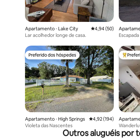
Apartamento ⋅ Lake City
4,94 de uma avaliação 
4,94 (50)
Apartamen
Lar acolhedor longe de casa.
Escapada t
Preferido dos hóspedes
Prefe
Preferido dos hóspedes
Entre os
Apartamento ⋅ High Springs
4,92 de uma avaliação m
4,92 (194)
Apartamen
Violeta das Nascentes
Wanderlu
Outros aluguéis por 
privado~C