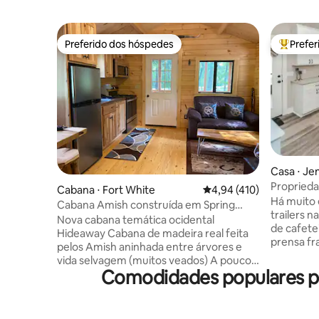
Preferido dos hóspedes
Prefe
Preferido dos hóspedes
Entre os
Casa ⋅ Je
Proprieda
Cabana ⋅ Fort White
4,94 de uma avaliação m
4,94 (410)
academia,
Há muito 
Cabana Amish construída em Spring
trailers na 
Country Wi-Fi - TV
Nova cabana temática ocidental
de cafete
Hideaway Cabana de madeira real feita
prensa france
pelos Amish aninhada entre árvores e
tranquila 
vida selvagem (muitos veados) A poucos
7 min da 
Comodidades populares pa
minutos de Ginnie, Ichetucknee, Poe e
calmo e e
Blue Springs Caiaques e canoas adoram
com luxo e estilo
nossa conveniência para rios e nascentes
proximida
Fogueira e lenha GRATUITA no local (o