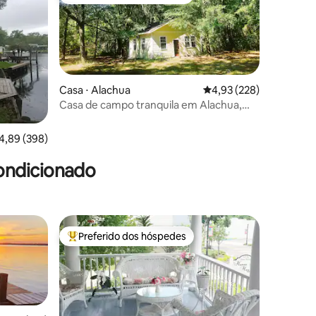
Entre os melhores preferidos dos hóspedes
Casa ⋅ Alachua
4,93 de uma avaliação 
4,93 (228)
Casa de campo tranquila em Alachua,
Flórida
ções
,89 de uma avaliação média de 5, 398 avaliações
4,89 (398)
ondicionado
Preferido dos hóspedes
os hóspedes
Entre os melhores preferidos dos hóspedes