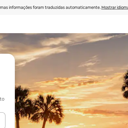
mas informações foram traduzidas automaticamente. 
Mostrar idioma
ito
ore-os usando as seta para cima e para baixo do teclado ou tocando e