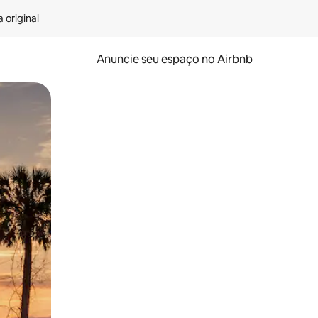
 original
Anuncie seu espaço no Airbnb
 deslizando o dedo na tela.