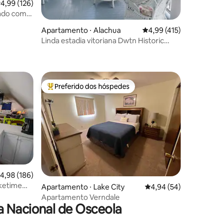
,99 de uma avaliação média de 5, 126 avaliações
4,99 (126)
ado com
efront
Apartamento ⋅ Alachua
4,99 de uma avaliação 
4,99 (415)
Linda estadia vitoriana Dwtn Historic
ções
Main St.!
Preferido dos hóspedes
os hóspedes
Entre os melhores preferidos dos hóspedes
,98 de uma avaliação média de 5, 186 avaliações
4,98 (186)
aketime
ções
Apartamento ⋅ Lake City
4,94 de uma avaliação
4,94 (54)
Apartamento Verndale
a Nacional de Osceola