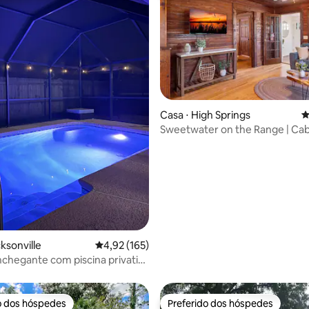
Casa ⋅ High Springs
4
Sweetwater on the Range | Ca
édia de 5, 132 avaliações
aconchegante • Lareira
ksonville
4,92 de uma avaliação média de 5, 165 avalia
4,92 (165)
chegante com piscina privativa
e pátio
o dos hóspedes
Preferido dos hóspedes