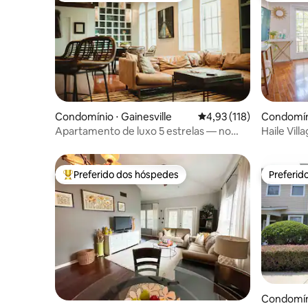
Condomínio ⋅ Gainesville
4,93 de uma avaliação m
4,93 (118)
Condomíni
Apartamento de luxo 5 estrelas — no
Haile Vil
topo do edifício Seagle
piscina e
Preferido dos hóspedes
Preferid
Entre os melhores preferidos dos hóspedes
Preferid
Condomíni