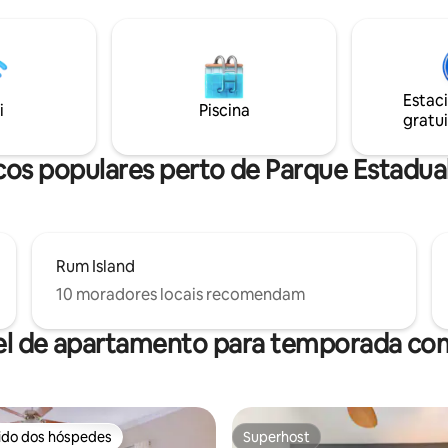
para uma fogueira) WI-FI
deck espaçoso com vistas pan
O DENTRO DA CABANA
para uma noite sob as estrelas. 
ropriedade privada com muitas
casais, aventureiros, observad
pássaros e amigos e fãs dos Ga
 faça algumas memórias
Procurando uma fuga tranquil
Estac
 em sua cabana de madeira
relaxar e recarregar as energia
i
Piscina
gratui
LAGO ESTÁ SECO NO MOMEN
ação
cos populares perto de Parque Estadual 
Rum Island
10 moradores locais recomendam
el de apartamento para temporada com
rido dos hóspedes
Superhost
 melhores preferidos dos hóspedes
Superhost