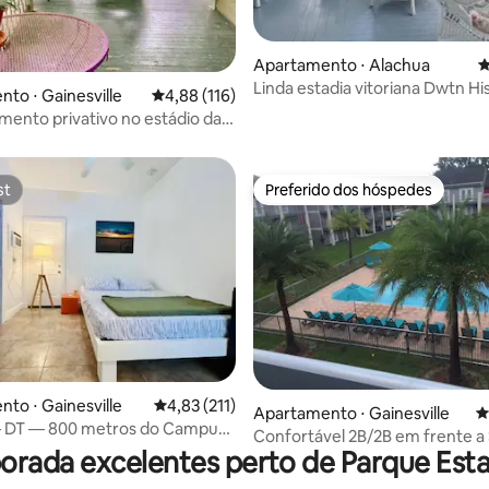
Apartamento ⋅ Alachua
4
Linda estadia vitoriana Dwtn Hi
to ⋅ Gainesville
4,88 de uma avaliação média de 5, 116 avalia
4,88 (116)
média de 5, 44 avaliações
Main St.!
mento privativo no estádio da
pond histórico em DWTN
st
Preferido dos hóspedes
st
Preferido dos hóspedes
to ⋅ Gainesville
4,83 de uma avaliação média de 5, 211 avalia
4,83 (211)
édia de 5, 130 avaliações
Apartamento ⋅ Gainesville
4
— DT — 800 metros do Campus
Confortável 2B/2B em frente a
rada excelentes perto de Parque Estad
caminhe até UF