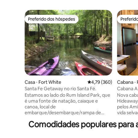
Preferido dos hóspedes
Preferid
Preferido dos hóspedes
Preferid
Casa ⋅ Fort White
4,79 de uma avaliação m
4,79 (360)
Cabana ⋅ 
Santa Fe Getaway no rio Santa Fé.
Cabana A
Country W
Estamos ao lado do Rum Island Park, que
Nova caba
é uma fonte de natação, caiaque e
Hideaway Cabana de madeira real fei
canoa, local de
pelos Ami
embarque/desembarque/rampa de
vida selvage
barco. É uma casa de campo privada. 1
minutos d
Comodidades populares para al
quarto, acomoda 4 pessoas. 1 quarto
Blue Springs Caiaques e cano
com um sofá-cama. Você vai adorar o
nossa con
meu espaço por causa da localização. O
Fogueira 