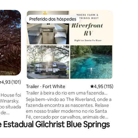
Casa ⋅ Hi
Preferido dos hóspedes
Preferi
Preferido dos hóspedes
Preferi
Casa na á
Fé
Nosso jar
Venha de
natureza
cipreste
House e 
estaduai
minutos 
esteja p
relaxame
ções
,93 de uma avaliação média de 5, 101 avaliações
4,93 (101)
oferece 
Trailer ⋅ Fort White
4,95 de uma avaliação 
4,95 (115)
pegue se
Trailer à beira do rio em uma fazenda
Recline s
s House foi
perto de Springs
Seja bem-vindo ao The Riverland, onde a
Fique de 
 Winarsky.
fazenda encontra as nascentes. Relaxe
horas do 
o situada
em nosso trailer moderno no rio Santa
Island e 
 de
Fé, cercado por carvalhos, animais de
úgio
stadual Gilchrist Blue Springs
fazenda e vida selvagem. Perto de
ce uma
Ginnie, Poe e Blue Springs. Divirta-se
 conforto,
praticando caiaque, SUP ou passeios a
estar e