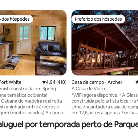
o dos hóspedes
Preferido dos hóspedes
o dos hóspedes
Preferido dos hóspedes
édia de 5, 360 avaliações
Fort White
4,94 de uma avaliação média de 5, 410 avalia
4,94 (410)
Casa de campo ⋅ Archer
4
mish construída em Spring
A Casa de Vidro
i-Fi - TV
na temática ocidental
*WIFI agora disponível * A Glas
ta
construída pelo artista local Ira
sh aninhada entre árvores e
Uma encantadora casa de camp
m (muitos veados) A poucos
em 12,5 acres a apenas 7 milhas
e Ginnie, Ichetucknee, Poe e
Gainesville. Este acolhedor ref
uguel por temporada perto de Parque E
as adoram
totalmente climatizado ofere
veniência para rios e nascentes
mistura perfeita de natureza e
e lenha GRATUITA no local (o
com cozinha completa, sala de 