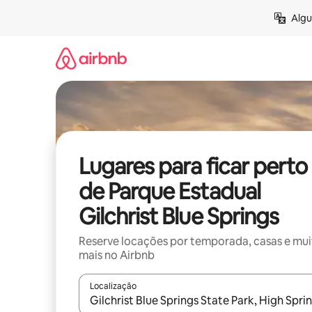
Pular
Algu
para
o
conteúdo
Lugares para ficar perto
de Parque Estadual
Gilchrist Blue Springs
Reserve locações por temporada, casas e mu
mais no Airbnb
Localização
Quando os resultados estiverem disponíveis, expl