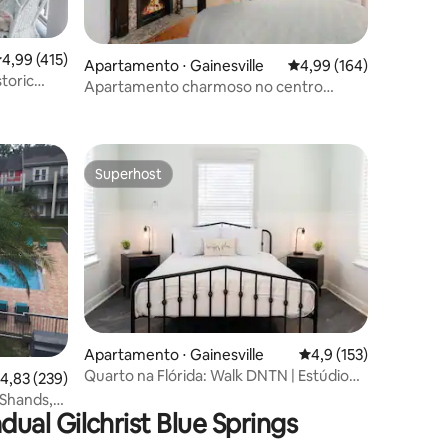
,99 de uma avaliação média de 5, 415 avaliações
4,99 (415)
Apartamento ⋅ Gainesville
4,99 de uma avaliação 
4,99 (164)
storic
Apartamento charmoso no centro
ções
histórico de Duck Pond
Superhost
Superhost
Apartamento ⋅ Gainesville
4,9 de uma avaliação 
4,9 (153)
ções
Quarto na Flórida: Walk DNTN | Estúdio
,83 de uma avaliação média de 5, 239 avaliações
4,83 (239)
de luxo | Aceita animais de estimação
 Shands,
ual Gilchrist Blue Springs