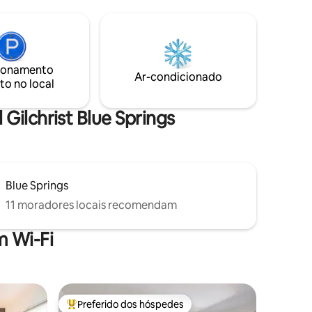
cavalo (envie uma mensagem para saber
orâmicas
os preços) e depois relaxe na natureza.
Ideal para
Também oferecemos um chalé e uma
ores de
casa de fazenda para grupos maiores.
tors.
Um segundo trailer estará disponível em
a? Venha
ionamento
breve ao lado, com uma cerca de
s. *O
Ar-condicionado
to no local
privacidade adicionada para conforto e
TO
privacidade.
Gilchrist Blue Springs
Blue Springs
11 moradores locais recomendam
 Wi-Fi
Preferido dos hóspedes
Entre os melhores preferidos dos hóspedes