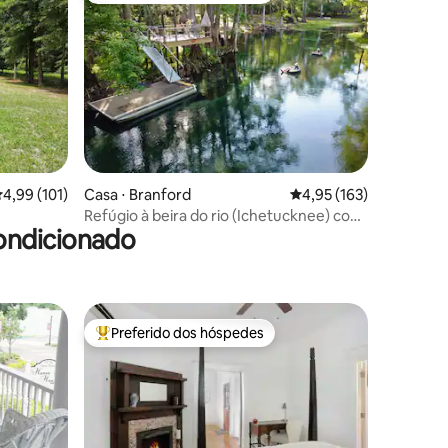
ções
,99 de uma avaliação média de 5, 101 avaliações
4,99 (101)
Casa ⋅ Branford
4,95 de uma avaliação 
4,95 (163)
Refúgio à beira do rio (Ichetucknee) com
ondicionado
caiaques e boias
Preferido dos hóspedes
os hóspedes
Entre os melhores preferidos dos hóspedes