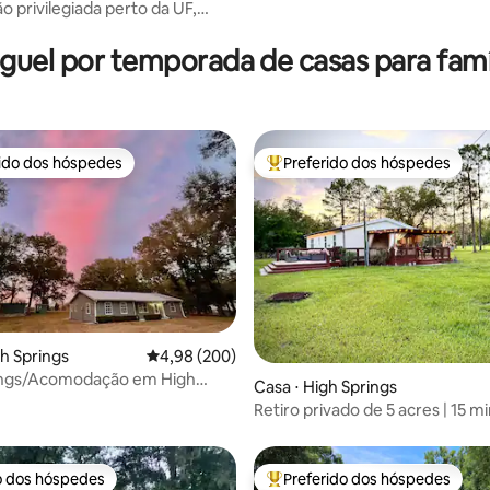
da I-75&Mall
o privilegiada perto da UF,
édia de 5, 125 avaliações
VA | Condomínio fechado
guel por temporada de casas para famí
rido dos hóspedes
Preferido dos hóspedes
 melhores preferidos dos hóspedes
Entre os melhores preferidos d
gh Springs
4,98 de uma avaliação média de 5, 200 avalia
4,98 (200)
ings/Acomodação em High
édia de 5, 325 avaliações
Casa ⋅ High Springs
Retiro privado de 5 acres | 15 m
para Ginnie Springs
o dos hóspedes
Preferido dos hóspedes
o dos hóspedes
Entre os melhores preferidos d