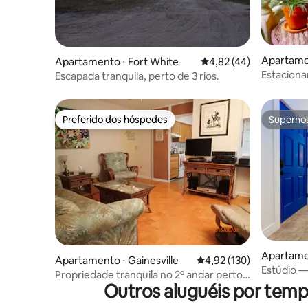
Apartamen
Apartamento ⋅ Fort White
4,82 de uma avaliação 
4,82 (44)
Estaciona
Escapada tranquila, perto de 3 rios.
UF! Duck
Preferido dos hóspedes
Superho
Preferido dos hóspedes
Superho
Apartamen
Apartamento ⋅ Gainesville
4,92 de uma avaliação m
4,92 (130)
Estúdio 
Propriedade tranquila no 2º andar perto
da UF
Outros aluguéis por tempo
da UF/centro da cidade