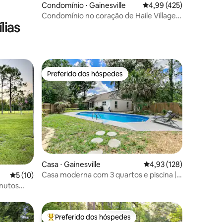
Condomínio ⋅ Gainesville
4,99 de uma avaliação 
4,99 (425)
Condomínio no coração de Haile Village -
lias
Ótima localização
Preferido dos hóspedes
os hóspedes
Preferido dos hóspedes
ções
Casa ⋅ Gainesville
4,93 de uma avaliação 
4,93 (128)
Casa moderna com 3 quartos e piscina |
5 de uma avaliação média de 5, 10 avaliações
5 (10)
Perto da UF, centro da cidade e
inutos
restaurantes
Preferido dos hóspedes
os hóspedes
Entre os melhores preferidos dos hóspedes