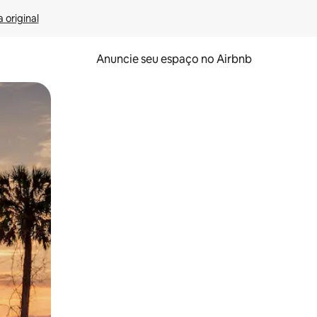
 original
Anuncie seu espaço no Airbnb
 deslizando o dedo na tela.