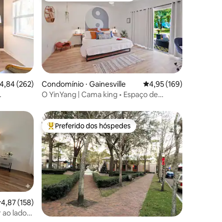
ções
,84 de uma avaliação média de 5, 262 avaliações
4,84 (262)
Condomínio ⋅ Gainesville
4,95 de uma avaliação 
4,95 (169)
O YinYang | Cama king • Espaço de
trabalho • Cozinha completa
Preferido dos hóspedes
Entre os melhores preferidos dos hóspedes
,87 de uma avaliação média de 5, 158 avaliações
4,87 (158)
 ao lado
ções