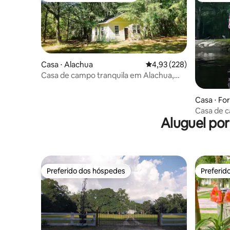
Casa ⋅ Alachua
4,93 de uma avaliação m
4,93 (228)
Casa de campo tranquila em Alachua,
Flórida
Casa ⋅ Fo
Casa de 
Aluguel po
Preferido dos hóspedes
Preferid
Preferido dos hóspedes
Preferid