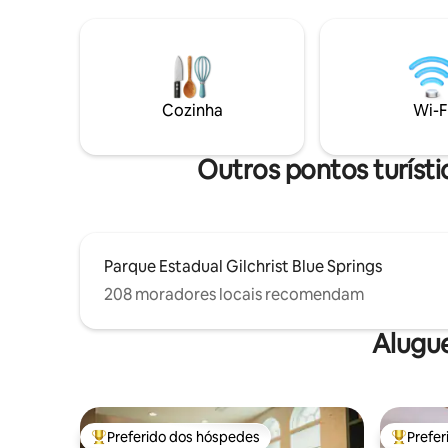
rio está no quintal. Você pode lançar sua
suficiente 
canoa ou caiaque pessoal. Sente-se
GRATUIT
perto da fogueira ou aproveite o convés
Grande p
e cozinhe com a família e os amigos.
árvores Relaxe na varanda ou ao redor
Temos uma política de não permitir
do fogo e
animais de estimação devido às nossas
incríveis
Cozinha
Wi-F
alergias. Cidade de High Springs e
privada Esta é uma cabana sem animais
Gainesville nas proximidades
de estim
Outros pontos turísti
Parque Estadual Gilchrist Blue Springs
208 moradores locais recomendam
Alugu
Preferido dos hóspedes
Prefe
Entre os melhores preferidos dos hóspedes
Entre os