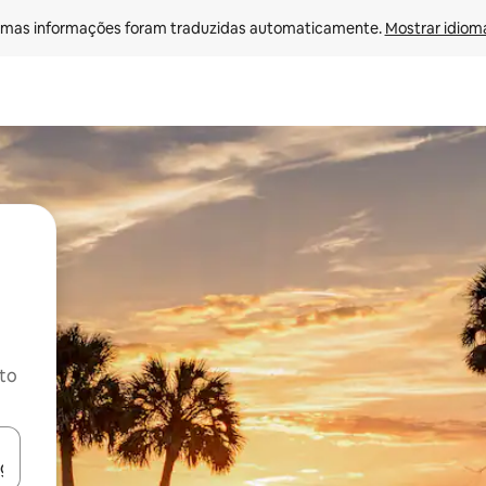
mas informações foram traduzidas automaticamente. 
Mostrar idioma
ito
ore-os usando as seta para cima e para baixo do teclado ou tocando e