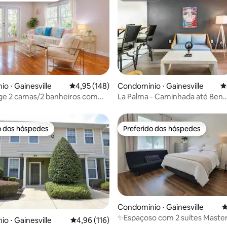
édia de 5, 118 avaliações
o ⋅ Gainesville
4,95 de uma avaliação média de 5, 148 avalia
4,95 (148)
Condomínio ⋅ Gainesville
4
lage 2 camas/2 banheiros com
La Palma - Caminhada até Ben
 acesso à academia
Hill/UF/Midtown
o dos hóspedes
Preferido dos hóspedes
o dos hóspedes
Preferido dos hóspedes
Condomínio ⋅ Gainesville
4
✨️Espaçoso com 2 suítes Master
o ⋅ Gainesville
4,96 de uma avaliação média de 5, 116 avalia
4,96 (116)