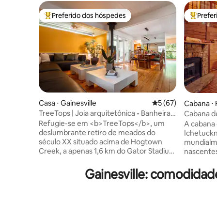
Preferido dos hóspedes
Prefe
Entre os melhores preferidos dos hóspedes
Entre os
Casa ⋅ Gainesville
5 de uma avaliação 
5 (67)
Cabana ⋅ 
TreeTops | Joia arquitetônica • Banheira
Cabana d
de hidromassagem • 2 cozinhas
Springs (
Refugie-se em <b>TreeTops</b>, um
A cabana 
deslumbrante retiro de meados do
Ichetuckn
século XX situado acima de Hogtown
mundialm
Creek, a apenas 1,6 km do Gator Stadium
nascentes
e a poucos minutos do centro de
cabana d
Gainesville. <b>Projetada por Sam Evans,
personali
Gainesville: comodida
protegido de Frank Lloyd Wright</b>,
autêntica
esta casa de 4 dormitórios conta com
escultura
janelas do chão ao teto, 3 amplos decks,
mesas de 
2 salas de estar e uma banheira de
relaxe na
hidromassagem privativa. Rodeado pela
conte his