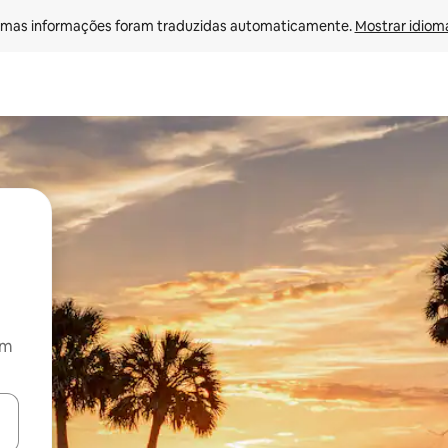
mas informações foram traduzidas automaticamente. 
Mostrar idioma
om
ore-os usando as seta para cima e para baixo do teclado ou tocando e