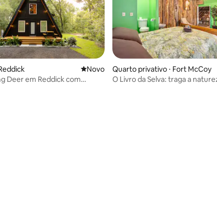
Reddick
Novo lugar para ficar
Novo
Quarto privativo ⋅ Fort McCoy
ng Deer em Reddick com
O Livro da Selva: traga a nature
 de hidromassagem
dentro de casa