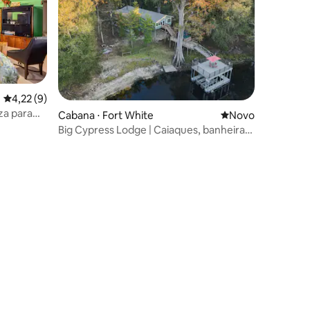
4,22 de uma avaliação média de 5, 9 avaliações
4,22 (9)
za para
Cabana ⋅ Fort White
Novo lugar para fi
Novo
Big Cypress Lodge | Caiaques, banheira
de hidromassagem e beira do rio