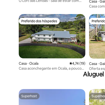
O Loft das Lendas - Sala de estar com
Casa ⋅ Gai
vinil/Hidromassagem/Caminhada até a
Casa com 
UF
hidromass
Preferido dos hóspedes
Preferid
Preferido dos hóspedes
Preferid
Casa ⋅ Ocala
4,74 de uma avaliação 
4,74 (19)
Casa ⋅ Gai
Casa aconchegante em Ocala, a poucos
Oferta e
Aluguel
minutos do WEC e HITS
banheira
perto da 
Superhost
Superho
Superhost
Superho