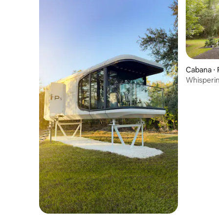
Cabana ⋅ 
Whisperi
banheira