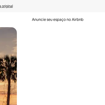
 original
Anuncie seu espaço no Airbnb
 deslizando o dedo na tela.