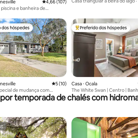
Casa triangular à beira do lago 
nesville
4,66 de uma avaliação média de 5, 107 avalia
4,66 (107)
de hidromassagem + fogueira ·
piscina e banheira de
agem — 2,4 km até o estádio
o dos hóspedes
Preferido dos hóspedes
o dos hóspedes
Entre os melhores preferidos d
média de 5, 19 avaliações
nesville
5 de uma avaliação média de 5, 10 avalia
5 (10)
Casa ⋅ Ocala
special de mudança com
The White Swan | Centro | Banh
 por temporada de chalés com hidro
 de hidromassagem e sauna
hidromassagem | Limpo | Aco
UF
st
st