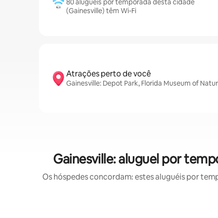
80 aluguéis por temporada desta cidade
(Gainesville) têm Wi-Fi
Atrações perto de você
Gainesville: Depot Park, Florida Museum of Natu
Gainesville: aluguel por t
Os hóspedes concordam: estes aluguéis por tem