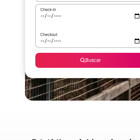
Check-in
Checkout
Buscar