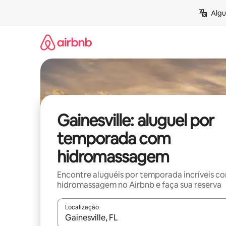
Pular
Algu
para
o
conteúdo
Gainesville: aluguel por
temporada com
hidromassagem
Encontre aluguéis por temporada incríveis c
hidromassagem no Airbnb e faça sua reserva
Localização
Quando os resultados estiverem disponíveis, expl