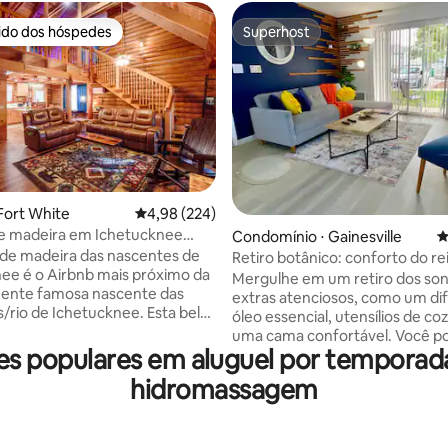
rido dos hóspedes
Superhost
 melhores preferidos dos hóspedes
Superhost
média de 5, 67 avaliações
Fort White
4,98 de uma avaliação média de 5, 224 avalia
4,98 (224)
e madeira em Ichetucknee
Condomínio ⋅ Gainesville
4
banheira de hidromassagem)
de madeira das nascentes de
Retiro botânico: conforto do rei
ee é o Airbnb mais próximo da
beira da piscina
Mergulhe em um retiro dos so
ente famosa nascente das
extras atenciosos, como um di
/rio de Ichetucknee. Esta bela
óleo essencial, utensílios de co
e madeira totalmente
uma cama confortável. Você p
zada, 3 quartos, 2 banheiros,
des populares em aluguel por tempor
um mergulho refrescante em 
. (Tucknee Inn) tem belas
piscina ou mergulhar na banhei
hidromassagem
s de animais de madeira e
hidromassagem, mesmo em n
rio em toda a casa. Lá fora,
Desfrute de móveis confortáve
 banheira de hidromassagem ou
ótimo layout, com a conveniên
tórias de fogueira em nossa