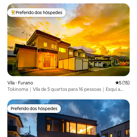
Preferido dos hóspedes
Entre os melhores preferidos dos hóspedes
Vila ⋅ Furano
5 de uma a
5 (15)
Tokinoma｜Vila de 5 quartos para 16 pessoas｜Esqui a
4 min｜Lavanda a 15 min
Preferido dos hóspedes
Preferido dos hóspedes