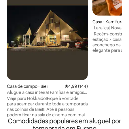
Casa ⋅ Kamifuran
[Laralica] Nova c
máxima para 9 pes
[Recém-construída
carros duplos | 2 
estação × casa i
simples | Acomoda
aconchego da mad
para uma estadia 
elegante para até
acomodação priva
totalmente indep
família pode se h
confortavelmente
acomodar até 9 pe
com 3 camas de ca
Casa de campo ⋅ Biei
4,99 de uma avaliação média de 
4,99 (144)
solteiro e 1 sofá-
Alugue a casa inteira! Famílias e amigos
confortável para f
com crianças podem ficar tranquilos,
Viaje para Hokkaido!Fique à vontade
ou grupos de pare
pois há uma sauna confortável para
para acampar durante toda a temporada
juntos. Com um qu
acampamento, mesmo no verão quente
nas colinas de Biei!!! Até 8 pessoas
espaçosa área de 
e no inverno frio!
podem ficar na sala de cinema com mais
área de jantar e c
Comodidades populares em aluguel por
quartos!2 quartos, 4 camas de casal!]
onde você pode 
[Recém-introduzido: uma sauna de barril
especiais sentind
temporada em Furano