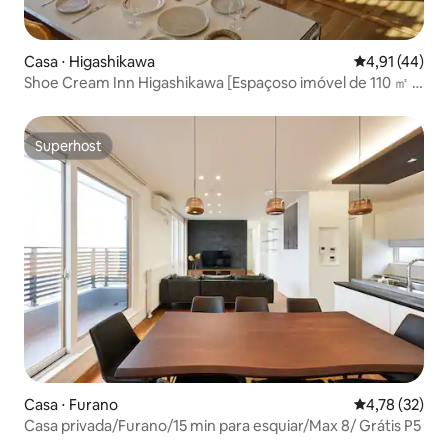
Casa ⋅ Higashikawa
4,91 de uma a
4,91 (44)
Shoe Cream Inn Higashikawa [Espaçoso imóvel de 110 ㎡ |
No centro da cidade | Conveniências, izakayas e tudo a
uma curta distância]
Superhost
Superhost
Casa ⋅ Furano
4,78 de uma a
4,78 (32)
Casa privada/Furano/15 min para esquiar/Max 8/ Grátis P5