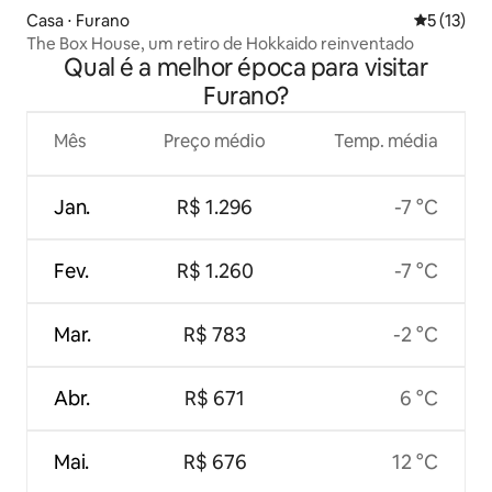
Casa ⋅ Furano
5 de uma a
5 (13)
The Box House, um retiro de Hokkaido reinventado
Qual é a melhor época para visitar
Furano?
Mês
Preço médio
Temp. média
Jan.
R$ 1.296
-7 °C
Fev.
R$ 1.260
-7 °C
Mar.
R$ 783
-2 °C
Abr.
R$ 671
6 °C
Mai.
R$ 676
12 °C