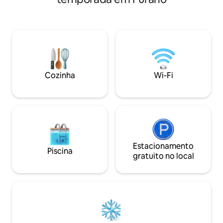
a lenha e uma máquina de lavar e secar
casa. Também há 
roupa de tambor (com injeção
roupas de cama de
automática de detergente)!] Traga seus
você possa se sen
ingredientes e bebidas favoritos no local
em uma viagem em
e acampe com arroz!Agora você pode
costuma ter muit
comprar ingredientes na
também uma cozi
instalação!Além de carne congelada,
quarto, perfeita p
carne wagyu, pizza e sorvete, também
divertirem depois
Cozinha
Wi-Fi
há alimentos embalados em retorta,
para a cama. Ta
macarrão de copo, cerveja enlatada,
baralhos e dados, 
cidra Biei, etc. Todos nós assistimos a
possa se divertir. 
filmes na sala de brinquedos, jogos e
reservar o STELL
teatro, e tocamos vários instrumentos
ao mesmo tempo, a
com amigos!É completamente privado,
de até 22 pessoa
então você pode aproveitá-lo sem se
receber grupos g
preocupar com os arredores!! De
Estacionamento
treinamento e via
Piscina
crianças pequenas a adultos, você pode
gratuito no local
pode desfrutar de
aproveitá-lo como quiser! Churrasco ao
e única nesta unid
ar livre em dias claros!Aproveite o céu
totalmente indep
noturno em Biei enquanto observa o céu
limpeza, conforto
estrelado!Há colinas (colinas noroeste e
madeira.
árvores Ken e Mary) para apreciar a
paisagem a uma curta caminhada de
distância, e uma lagoa azul e Shirokane