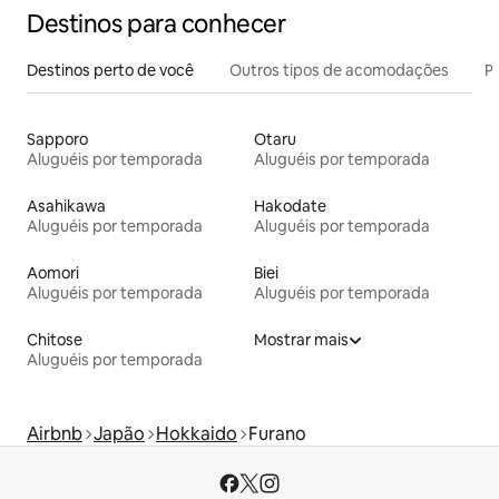
Destinos para conhecer
Destinos perto de você
Outros tipos de acomodações
Pr
Sapporo
Otaru
Aluguéis por temporada
Aluguéis por temporada
Asahikawa
Hakodate
Aluguéis por temporada
Aluguéis por temporada
Aomori
Biei
Aluguéis por temporada
Aluguéis por temporada
Chitose
Mostrar mais
Aluguéis por temporada
Airbnb
Japão
Hokkaido
Furano