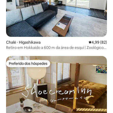
Chalé ⋅ Higashikawa
4,99 de uma a
4,99 (82)
Retiro em Hokkaido a 600 m da área de esqui | Zoológico
Asahiyama
Preferido dos hóspedes
Preferido dos hóspedes