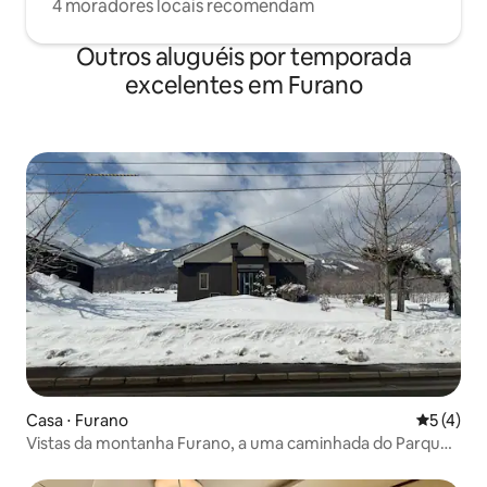
4 moradores locais recomendam
Outros aluguéis por temporada
excelentes em Furano
Casa ⋅ Furano
5 de uma 
5 (4)
Vistas da montanha Furano, a uma caminhada do Parque
Asahigaoka