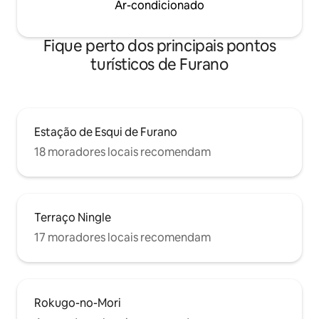
Ar-condicionado
Onsen de carro!Desfrute de Hokkaido
com atividades sazonais na área ao
redor, do Zoológico de Asahiyama e do
Fique perto dos principais pontos
esqui no inverno!Recomendamos noites
turísticos de Furano
consecutivas!!!Este é o melhor lugar
para ficar para toda a família! Endereço
da acomodação Omura Okubo,
Kamikawa-gun, Hokkaido
Estação de Esqui de Furano
18 moradores locais recomendam
Terraço Ningle
17 moradores locais recomendam
Rokugo-no-Mori