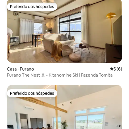
Preferido dos hóspedes
Preferido dos hóspedes
Casa ⋅ Furano
5 de uma 
5 (6)
Furano The Nest 巢 - Kitanomine Ski | Fazenda Tomita
Preferido dos hóspedes
Preferido dos hóspedes