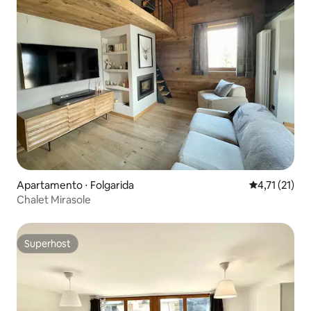
Apartamento ⋅ Folgarida
4,71 de uma a
4,71 (21)
Chalet Mirasole
Superhost
Superhost