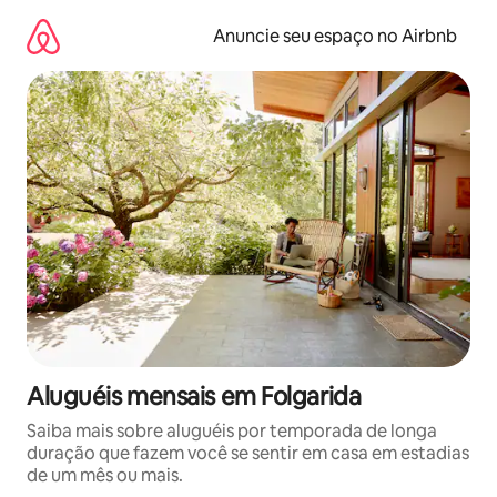
Pular
para
Anuncie seu espaço no Airbnb
o
conteúdo
Aluguéis mensais em Folgarida
Saiba mais sobre aluguéis por temporada de longa
duração que fazem você se sentir em casa em estadias
de um mês ou mais.