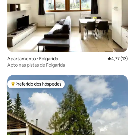
Apartamento ⋅ Folgarida
4,77 de uma a
4,77 (13)
Apto nas pistas de Folgarida
Preferido dos hóspedes
Entre os melhores preferidos dos hóspedes