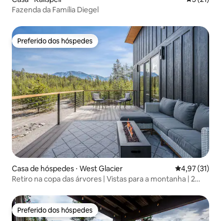
Fazenda da Família Diegel
Preferido dos hóspedes
Preferido dos hóspedes
Casa de hóspedes ⋅ West Glacier
4,97 de uma a
4,97 (31)
Retiro na copa das árvores | Vistas para a montanha | 2
quartos/2 banheiros
Preferido dos hóspedes
Preferido dos hóspedes