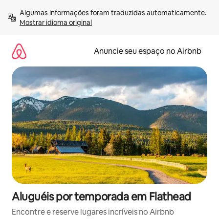
Pular
Algumas informações foram traduzidas automaticamente. 
para
Mostrar idioma original
o
conteúdo
Anuncie seu espaço no Airbnb
Aluguéis por temporada em Flathead
Encontre e reserve lugares incríveis no Airbnb