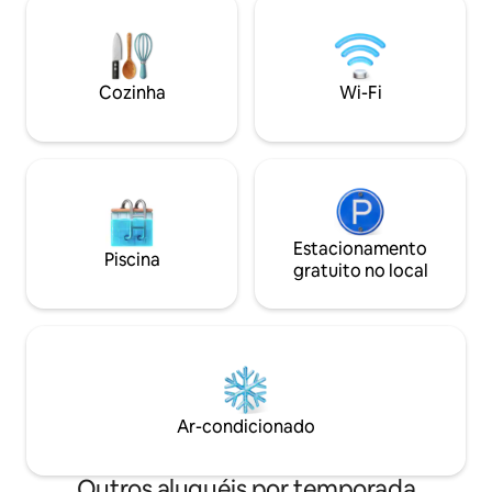
põe atrás das montanhas. Em seguida,
climatização. Se 
desfrute de s'mores e observe as
no deck assistind
estrelas da banheira de hidromassagem.
ou mergulhando n
De propriedade e operado por
hidromassagem d
Cozinha
Wi-Fi
moradores locais com todas as dicas e
caminhada no Parq
recomendações! Este é o Airbnb que
sua estadia será 
você está procurando.
momentos inesque
Estacionamento
Piscina
gratuito no local
Ar-condicionado
Outros aluguéis por temporada