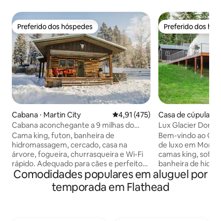
Preferido dos hóspedes
Preferido dos hó
Preferido dos hóspedes
Preferido dos hó
Cabana ⋅ Martin City
4,91 de uma avaliação média de 
4,91 (475)
Casa de cúpula ⋅ L
Cabana aconchegante a 9 milhas do
Lux Glacier Dome
Glacier Park com banheira de
hidromassagem•S
Cama king, futon, banheira de
Bem-vindo ao Glac
hidromassagem!
FlatheadLake
hidromassagem, cercado, casa na
de luxo em Montan
árvore, fogueira, churrasqueira e Wi-Fi
camas king, sofá q
rápido. Adequado para cães e perfeito
banheira de hidro
Comodidades populares em aluguel por
para casais ou famílias pequenas que
cornhole, TV, ban
procuram o charme aconchegante de
cozinha, lavadora/
temporada em Flathead
Montana perto de Glacier. Observe
rápido. A uma cur
veados e perus pastando no pomar, ou
Flathead, Tamarac
seus filhos brincando na casa da árvore,
e muito mais. Fiq
da varanda coberta enquanto o sol se
todo o ano com os 