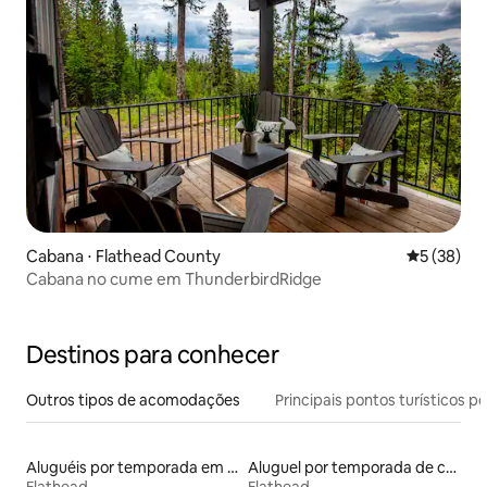
Cabana ⋅ Flathead County
5 de uma a
5 (38)
Cabana no cume em ThunderbirdRidge
Destinos para conhecer
Outros tipos de acomodações
Principais pontos turísticos po
Aluguéis por temporada em acampamentos
Aluguel por temporada de casas arredondadas