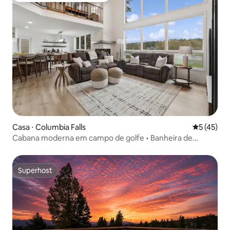
Casa ⋅ Columbia Falls
5 de uma a
5 (45)
Cabana moderna em campo de golfe • Banheira de
hidromassagem • Refúgio para a família
Superhost
Superhost