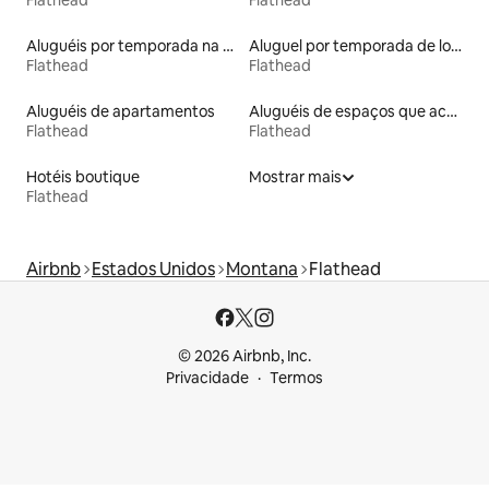
Flathead
Flathead
Aluguéis por temporada na orla
Aluguel por temporada de lofts
Flathead
Flathead
Aluguéis de apartamentos
Aluguéis de espaços que aceitam animais de estimação
Flathead
Flathead
Hotéis boutique
Mostrar mais
Flathead
Airbnb
Estados Unidos
Montana
Flathead
© 2026 Airbnb, Inc.
Privacidade
Termos