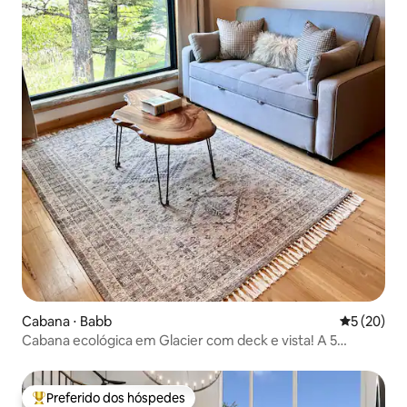
Cabana ⋅ Babb
5 de uma a
5 (20)
Cabana ecológica em Glacier com deck e vista! A 5
minutos do parque
Preferido dos hóspedes
Entre os melhores preferidos dos hóspedes