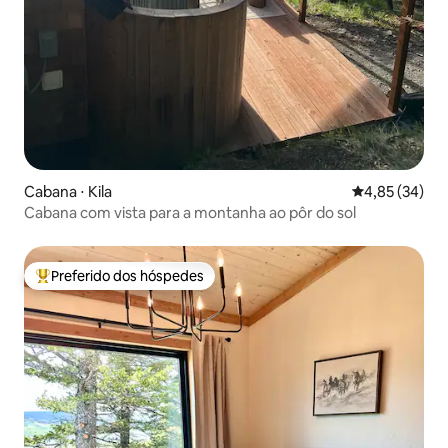
Cabana ⋅ Kila
4,85 de uma a
4,85 (34)
Cabana com vista para a montanha ao pôr do sol
Preferido dos hóspedes
Entre os melhores preferidos dos hóspedes