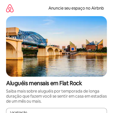
Pular
para
Anuncie seu espaço no Airbnb
o
conteúdo
Aluguéis mensais em Flat Rock
Saiba mais sobre aluguéis por temporada de longa
duração que fazem você se sentir em casa em estadias
de um mês ou mais.
Localização