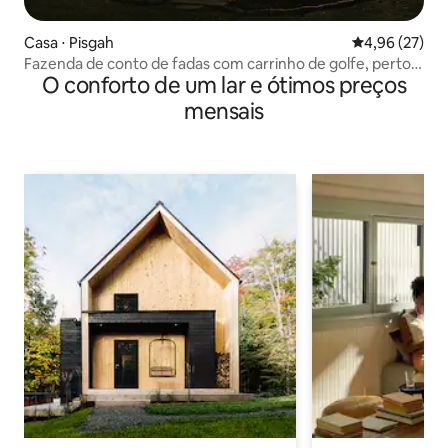
Casa ⋅ Pisgah
4,96 de uma a
4,96 (27)
Fazenda de conto de fadas com carrinho de golfe, perto
O conforto de um lar e ótimos preços
de cachoeiras
mensais