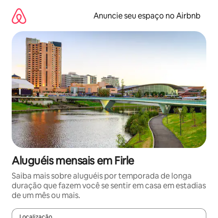
Pular
para
Anuncie seu espaço no Airbnb
o
conteúdo
Aluguéis mensais em Firle
Saiba mais sobre aluguéis por temporada de longa
duração que fazem você se sentir em casa em estadias
de um mês ou mais.
Localização