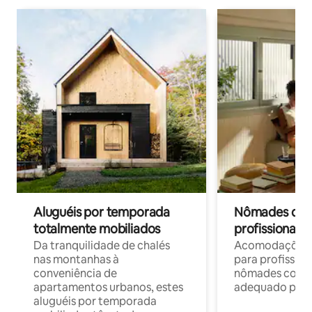
Aluguéis por temporada
Nômades digit
totalmente mobiliados
profissionais 
Da tranquilidade de chalés
Acomodações c
nas montanhas à
para profission
conveniência de
nômades com W
apartamentos urbanos, estes
adequado para 
aluguéis por temporada