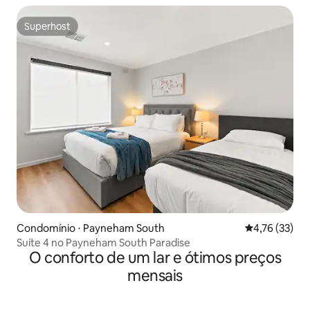
Superhost
Superhost
Condomínio ⋅ Payneham South
4,76 de uma a
4,76 (33)
Suíte 4 no Payneham South Paradise
O conforto de um lar e ótimos preços
mensais