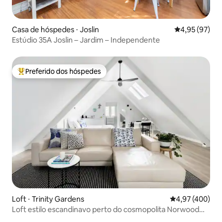
Casa de hóspedes ⋅ Joslin
4,95 de uma a
4,95 (97)
Estúdio 35A Joslin – Jardim – Independente
Preferido dos hóspedes
Entre os melhores preferidos dos hóspedes
Loft ⋅ Trinity Gardens
4,97 de uma av
4,97 (400)
Loft estilo escandinavo perto do cosmopolita Norwood
Parade