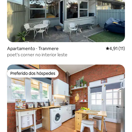
Apartamento ⋅ Tranmere
4,91 de uma a
4,91 (11)
poet's corner no interior leste
Preferido dos hóspedes
Preferido dos hóspedes