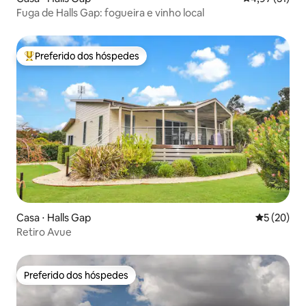
Fuga de Halls Gap: fogueira e vinho local
Preferido dos hóspedes
Entre os melhores preferidos dos hóspedes
Casa ⋅ Halls Gap
5 de uma a
5 (20)
Retiro Avue
Preferido dos hóspedes
Preferido dos hóspedes