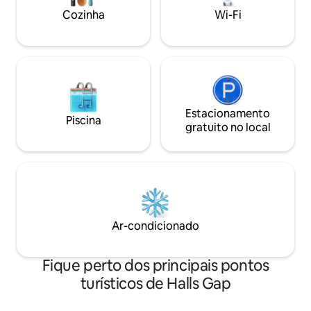
conforto. Uma fogueira proporciona
Cozinha
Wi-Fi
uma sensação caseira ou sair para
desfrutar de uma churrasqueira e da
abundante vida selvagem.
Estacionamento
Piscina
gratuito no local
Ar-condicionado
Fique perto dos principais pontos
turísticos de Halls Gap