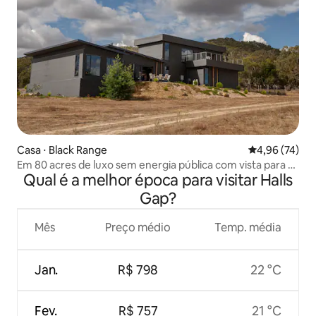
Casa ⋅ Black Range
4,96 de uma a
4,96 (74)
Em 80 acres de luxo sem energia pública com vista para os
Qual é a melhor época para visitar Halls
Grampians
Gap?
Mês
Preço médio
Temp. média
Jan.
R$ 798
22 °C
Fev.
R$ 757
21 °C