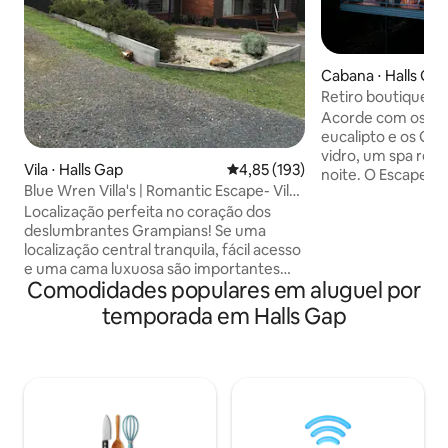
Cabana ⋅ Halls Ga
Retiro boutique par
e lareira a lenha
Acorde com os pás
eucalipto e os Gr
vidro, um spa rela
Vila ⋅ Halls Gap
4,85 de uma avaliação média de 
4,85 (193)
noite. O Escape é 
Blue Wren Villa's | Romantic Escape- Vila
para casais em um
2
Localização perfeita no coração dos
privado na floresta
deslumbrantes Grampians! Se uma
para caminhar até 
localização central tranquila, fácil acesso
suficiente para e
e uma cama luxuosa são importantes
para perceber a al
Comodidades populares em aluguel por
para você, então não procure mais. As
Um interior sofisti
Blue Wren Villas estão muito bem
paredes de vidro 
temporada em Halls Gap
situadas no coração de Halls Gap, a
único." (Jolanta, 2
apenas dois minutos a pé de
lenha, deck elevad
restaurantes e lojas. Nossa vila oferece
cozinha completa
uma banheira de hidromassagem,
biblioteca de film
chuveiro duplo moderno e uma bela
velocidade, hora d
cama king size para que você possa
relaxar e descontrair com o máximo