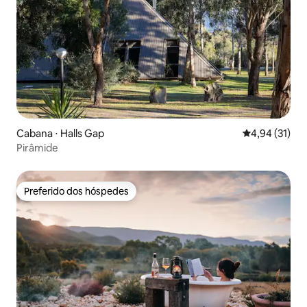
Cabana ⋅ Halls Gap
4,94 de uma a
4,94 (31)
Pirâmide
Preferido dos hóspedes
Preferido dos hóspedes