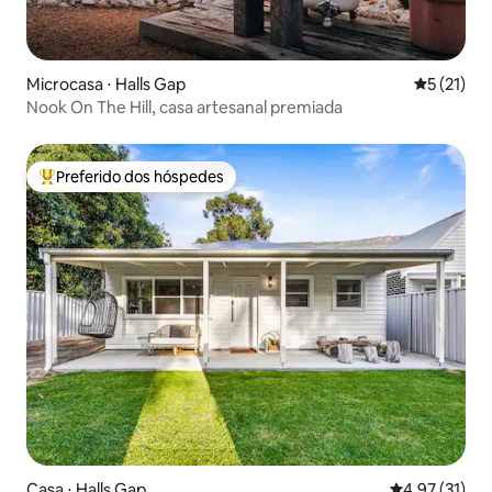
Microcasa ⋅ Halls Gap
5 de uma a
5 (21)
Nook On The Hill, casa artesanal premiada
Preferido dos hóspedes
Entre os melhores preferidos dos hóspedes
Casa ⋅ Halls Gap
4,97 de uma a
4,97 (31)