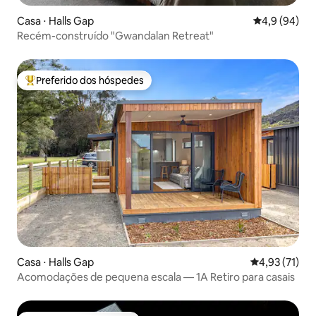
Casa ⋅ Halls Gap
4,9 de uma a
4,9 (94)
Recém-construído "Gwandalan Retreat"
Preferido dos hóspedes
Entre os melhores preferidos dos hóspedes
Casa ⋅ Halls Gap
4,93 de uma a
4,93 (71)
Acomodações de pequena escala — 1A Retiro para casais