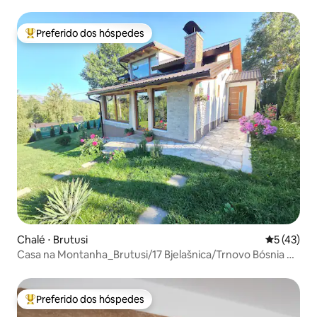
Preferido dos hóspedes
Entre os melhores preferidos dos hóspedes
Chalé ⋅ Brutusi
5 de uma a
5 (43)
Casa na Montanha_Brutusi/17 Bjelašnica/Trnovo Bósnia e
Herzegovina
Preferido dos hóspedes
Entre os melhores preferidos dos hóspedes