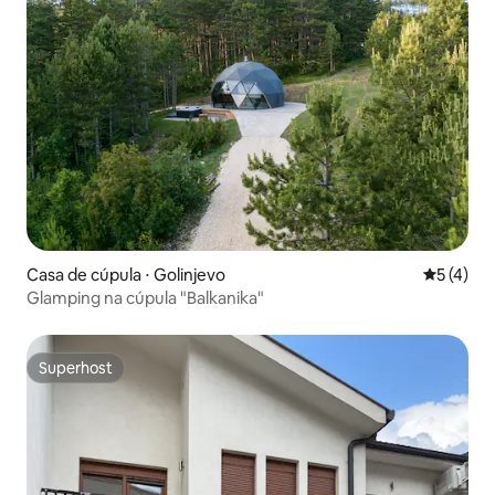
Casa de cúpula ⋅ Golinjevo
5 de uma 
5 (4)
Glamping na cúpula "Balkanika"
Superhost
Superhost