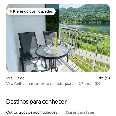
Preferido dos hóspedes
Entre os melhores preferidos dos hóspedes
Vila ⋅ Jajce
5 de uma 
5 (9)
Villa Anita, apartamento de dois quartos, 2º andar (D)
Destinos para conhecer
Outros tipos de acomodações
Coisas para fazer