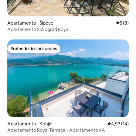
Apartamento ⋅ Šipovo
5 de uma 
5 (8)
Apartamento Sokograd Royal
Preferido dos hóspedes
Preferido dos hóspedes
Apartamento ⋅ Konjic
4,93 de uma a
4,93 (14)
Apartamento Royal Terrace - Apartamento 4A