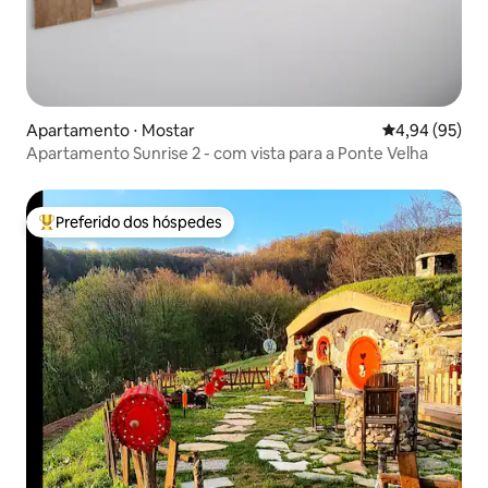
Apartamento ⋅ Mostar
4,94 de uma a
4,94 (95)
Apartamento Sunrise 2 - com vista para a Ponte Velha
Preferido dos hóspedes
Entre os melhores preferidos dos hóspedes