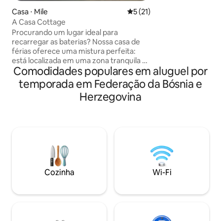
panorâmicas. Este
Casa ⋅ Mile
5 de uma avaliação média de
5 (21)
aconchegante na 
A Casa Cottage
natureza e o conf
Procurando um lugar ideal para
perfeito para casai
recarregar as baterias? ​Nossa casa de
ou qualquer pesso
férias oferece uma mistura perfeita:
inspiração. Você v
está localizada em uma zona tranquila ao
iluminado, o fogão
Comodidades populares em aluguel por
lado de uma floresta de pinheiros e, ao
de ter seu próprio
mesmo tempo, é extremamente perto
montanhas.
temporada em Federação da Bósnia e
dos Lagos Pliva – um paraíso para
Herzegovina
pescadores, remadores e amantes da
natureza. ​Vantagens: acomodações
atraentes e modernas, deck com vista
para o lago e montanhas ao redor,
privacidade, camas confortáveis,
poltronas de massagem e muito mais. ​
Explore: Mlinčići, Ponte do Amor, Lagos
Plivska, Cidade Velha Jajce, Cachoeira
Cozinha
Wi-Fi
Plivsky, tudo está ao seu alcance.