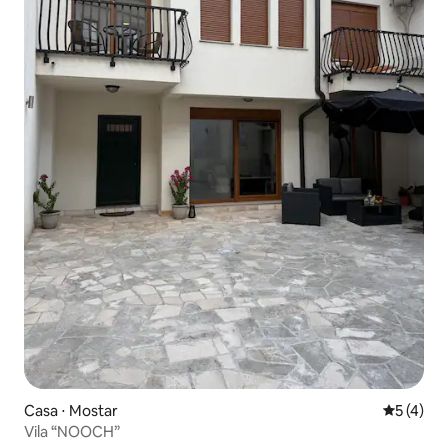
Casa ⋅ Mostar
5 de uma 
5 (4)
Vila “NOOCH”