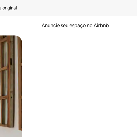
 original
Anuncie seu espaço no Airbnb
 deslizando o dedo na tela.