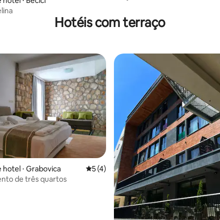
hotel ⋅ Becici
elina
Hotéis com terraço
 hotel ⋅ Grabovica
5 de uma avaliação média de 5, 4 avalia
5 (4)
to de três quartos