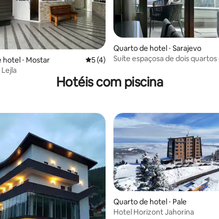
Quarto de hotel ⋅ Sarajevo
Suíte espaçosa de dois quarto
 hotel ⋅ Mostar
5 de uma avaliação média de 5, 4 avalia
5 (4)
varanda
 Lejla
Hotéis com piscina
Quarto de hotel ⋅ Pale
Hotel Horizont Jahorina