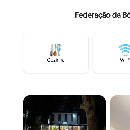
de higiene pessoal gratuitos. Todas as
peregrino
unidades têm uma entrada privativa.
para pere
Federação da Bó
Cozinha
Wi-F