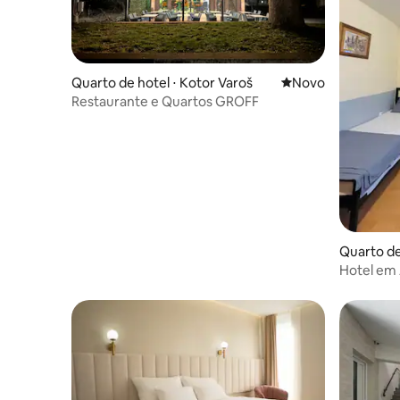
Quarto de hotel ⋅ Kotor Varoš
Novo lugar para fic
Novo
Restaurante e Quartos GROFF
Quarto de
Hotel em 