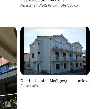
Quarto de hotel ⋅ Jahorina
Apartman D342 Privat hotelVucko
Quarto de hotel ⋅ Međugorje
Novo lugar para fi
Novo
ções
Plava kuća