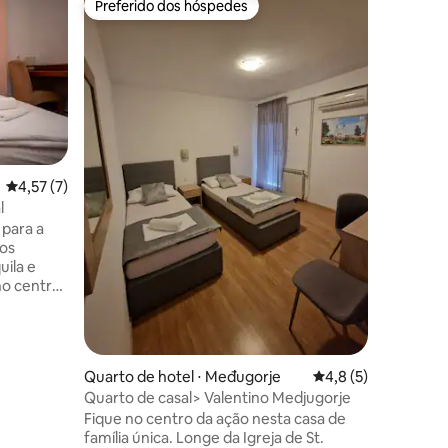
Preferido dos hóspedes
Preferido dos hóspedes
Quarto in
O Hotel D
apenas 1
unidades
com um t
hóspedes 
Trebević,
você fica
ções
ajudar, f
4,57 de uma avaliação média de 5, 7 avaliações
4,57 (7)
contato 
l
Ravna Pl
 para a
além de 
mos
Romany: 
uila e
no centro,
ncipais
ém de
políticas
tos a pé
Quarto de hotel ⋅ Međugorje
4,8 de uma avaliaçã
4,8 (5)
 da cidade
Quarto de casal> Valentino Medjugorje
êm uma
Fique no centro da ação nesta casa de
Sarajevo.
família única. Longe da Igreja de St.
tivamente