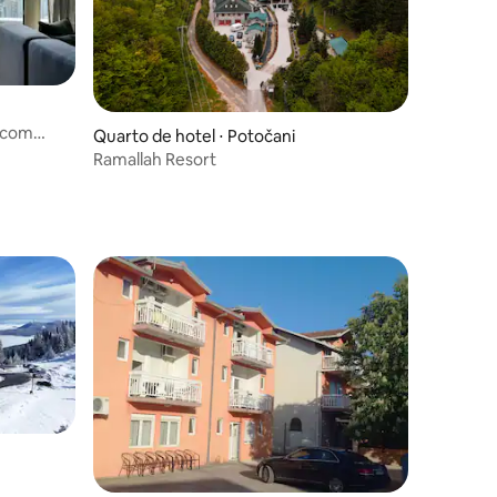
s com
ções
Quarto de hotel ⋅ Potočani
Ramallah Resort