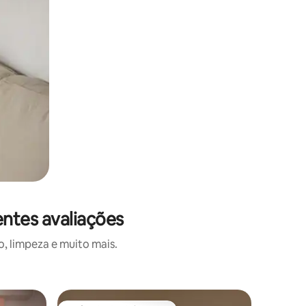
ntes avaliações
, limpeza e muito mais.
Quarto de