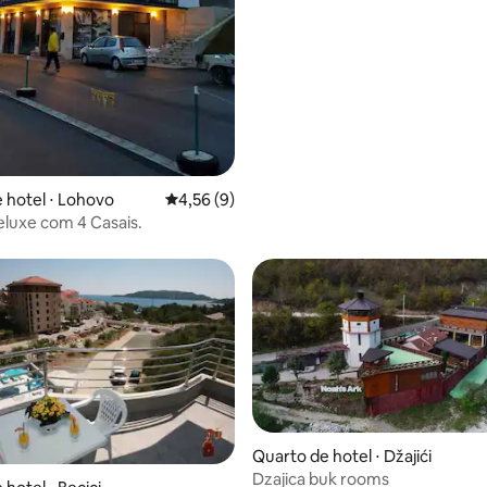
 hotel ⋅ Lohovo
4,56 de uma avaliação média de 5, 9 avalia
4,56 (9)
luxe com 4 Casais.
Quarto de hotel ⋅ Džajići
Dzajica buk rooms