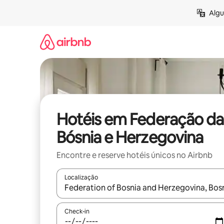
Pular
Algu
para
o
conteúdo
Hotéis em Federação da
Bósnia e Herzegovina
Encontre e reserve hotéis únicos no Airbnb
Localização
Quando os resultados estiverem disponíveis, expl
Check-in