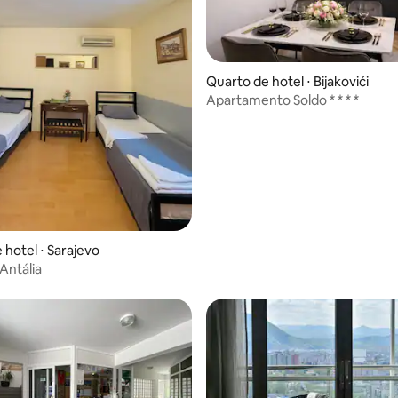
Quarto de hotel ⋅ Bijakovići
ar
Apartamento Soldo * * * *
 hotel ⋅ Sarajevo
Antália