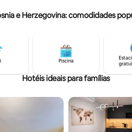
os melhores preços no centro d
s. No hotel, temos um mini-bar
grinos.
snia e Herzegovina: comodidades popu
Estac
i
Piscina
gratui
Hotéis ideais para famílias