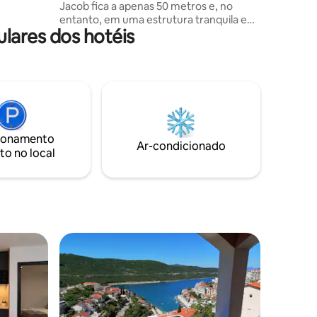
Jacob fica a apenas 50 metros e, no
a cidade!
entanto, em uma estrutura tranquila e
lares dos hotéis
pacífica com um grande parque e área
externa para sentar e sair. Sala de oração
e social, restaurante, lobby, ar
condicionado de toda a propriedade,
quartos no espírito da peregrinação,
simples e aconchegante. WI-FI
GRATUITO. O lugar da família que lhe dá
uma verdadeira experiência deste lugar
ionamento
e ajuda você a atingir seus objetivos.
Ar-condicionado
to no local