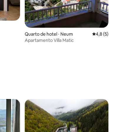
Quarto de hotel ⋅ Neum
4,8 de uma avaliaçã
4,8 (5)
Apartamento Villa Matic