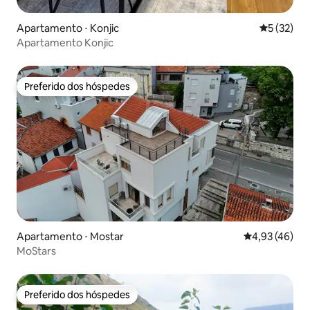
Apartamento ⋅ Konjic
5 de uma a
5 (32)
Apartamento Konjic
Preferido dos hóspedes
Preferido dos hóspedes
Apartamento ⋅ Mostar
4,93 de uma a
4,93 (46)
MoStars
Preferido dos hóspedes
Preferido dos hóspedes