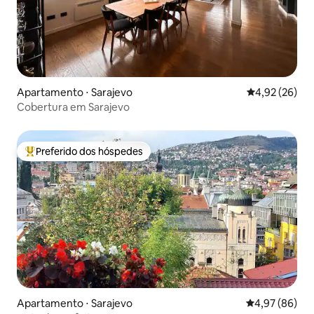
Apartamento ⋅ Sarajevo
4,92 de uma a
4,92 (26)
Cobertura em Sarajevo
Preferido dos hóspedes
Entre os melhores preferidos dos hóspedes
Apartamento ⋅ Sarajevo
4,97 de uma a
4,97 (86)