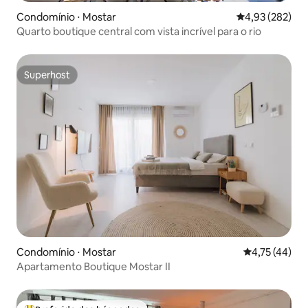
Condomínio ⋅ Mostar
4,93 de uma av
4,93 (282)
Quarto boutique central com vista incrível para o rio
Superhost
Superhost
Condomínio ⋅ Mostar
4,75 de uma a
4,75 (44)
Apartamento Boutique Mostar II