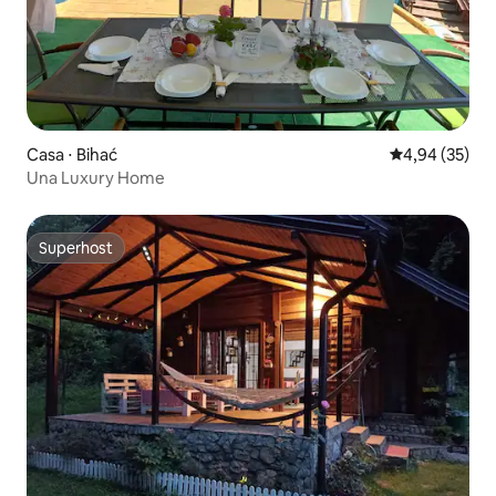
Casa ⋅ Bihać
4,94 de uma a
4,94 (35)
Una Luxury Home
Superhost
Superhost