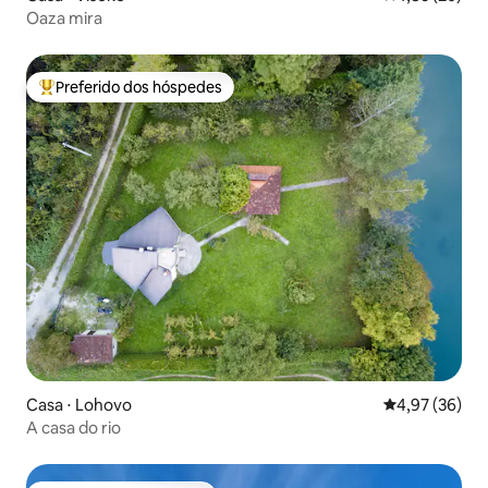
Oaza mira
Preferido dos hóspedes
Entre os melhores preferidos dos hóspedes
Casa ⋅ Lohovo
4,97 de uma a
4,97 (36)
A casa do rio