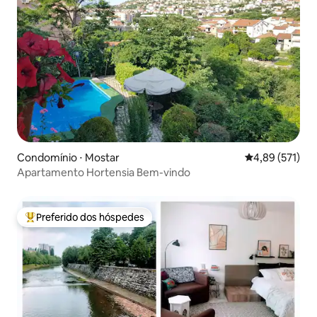
Condomínio ⋅ Mostar
4,89 de uma av
4,89 (571)
Apartamento Hortensia Bem-vindo
Preferido dos hóspedes
Entre os melhores preferidos dos hóspedes