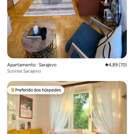
Apartamento ⋅ Sarajevo
4,89 de uma a
4,89 (70)
Sunrise Sarajevo
Preferido dos hóspedes
Entre os melhores preferidos dos hóspedes