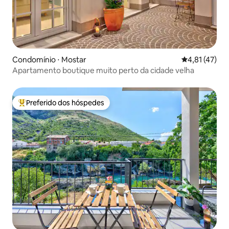
Condomínio ⋅ Mostar
4,81 de uma a
4,81 (47)
Apartamento boutique muito perto da cidade velha
Preferido dos hóspedes
Entre os melhores preferidos dos hóspedes