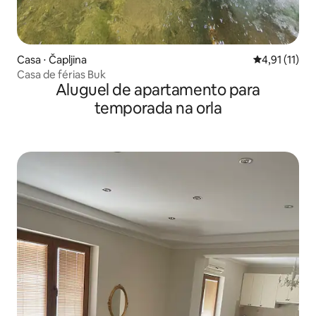
Casa ⋅ Čapljina
4,91 de uma a
4,91 (11)
Casa de férias Buk
Aluguel de apartamento para
temporada na orla