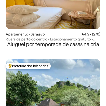
Apartamento ⋅ Sarajevo
4,97 de uma av
4,97 (270)
Riverside perto do centro - Estacionamento gratuito -
Aluguel por temporada de casas na orla
Varanda
Preferido dos hóspedes
Entre os melhores preferidos dos hóspedes