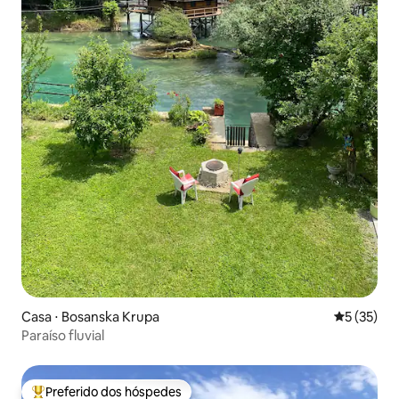
Casa ⋅ Bosanska Krupa
5 de uma a
5 (35)
Paraíso fluvial
Preferido dos hóspedes