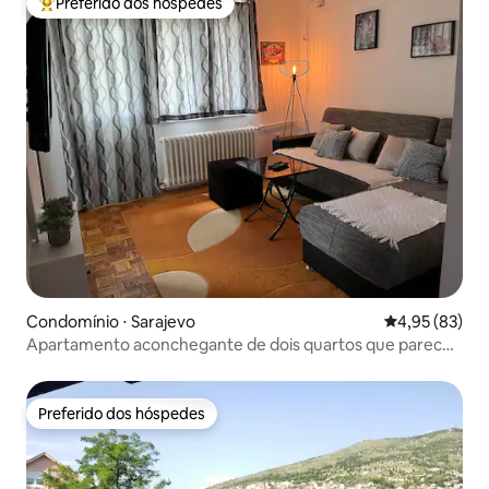
Preferido dos hóspedes
Entre os melhores preferidos dos hóspedes
Condomínio ⋅ Sarajevo
4,95 de uma a
4,95 (83)
Apartamento aconchegante de dois quartos que parece
que você está em casa
Preferido dos hóspedes
Preferido dos hóspedes