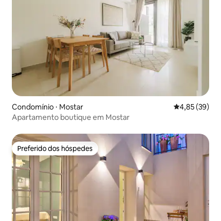
Condomínio ⋅ Mostar
4,85 de uma a
4,85 (39)
Apartamento boutique em Mostar
Preferido dos hóspedes
Preferido dos hóspedes