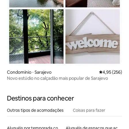
Condomínio ⋅ Sarajevo
4,95 de uma av
4,95 (256)
Novo estúdio no calçadão mais popular de Sarajevo
Destinos para conhecer
Outros tipos de acomodações
Coisas para fazer
Aluguéis por temporada com café da manhã
Aluguéis de espaços que aceitam animais de estimação