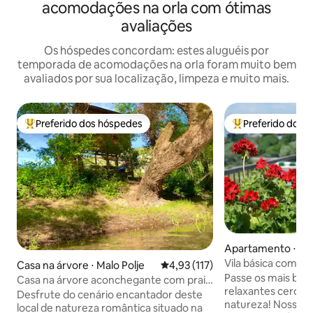
acomodações na orla com ótimas
avaliações
Os hóspedes concordam: estes aluguéis por
temporada de acomodações na orla foram muito bem
avaliados por sua localização, limpeza e muito mais.
Preferido dos hóspedes
Preferido dos 
Entre os melhores preferidos dos hóspedes
Entre os melhore
Apartamento ⋅ Mo
Vila básica com vis
Casa na árvore ⋅ Malo Polje
4,93 de uma avaliação média de 
4,93 (117)
Passe os mais be
Casa na árvore aconchegante com praia
relaxantes cercado
de areia privativa
Desfrute do cenário encantador deste
natureza! Nosso apartamento espaçoso
local de natureza romântica situado na