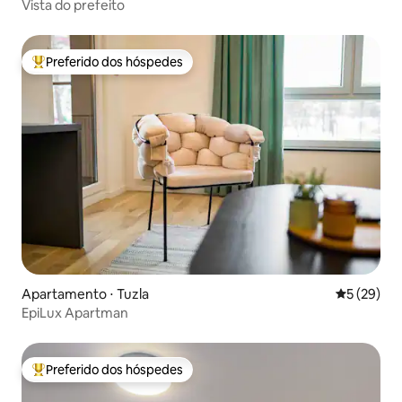
Vista do prefeito
Preferido dos hóspedes
Entre os melhores preferidos dos hóspedes
Apartamento ⋅ Tuzla
5 de uma a
5 (29)
EpiLux Apartman
Preferido dos hóspedes
Entre os melhores preferidos dos hóspedes