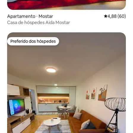
Apartamento ⋅ Mostar
4,88 de uma av
4,88 (60)
Casa de hóspedes Aida Mostar
Preferido dos hóspedes
Preferido dos hóspedes