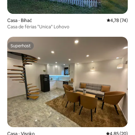
Casa ⋅ Bihać
4,78 de uma a
4,78 (74)
Casa de férias "Unica" Lohovo
Superhost
Superhost
Casa ⋅ Visoko
4,85 de uma a
4,85 (20)