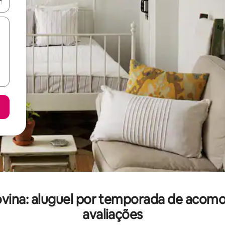
ore-os usando as seta para cima e para baixo do teclado ou tocando e
ovina: aluguel por temporada de aco
avaliações