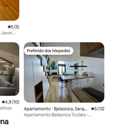
5 de uma avaliação média de 5, 5 avaliações
5 (5)
 Javor
Preferido dos hóspedes
Preferido dos hóspedes
ções
4,9 de uma avaliação média de 5, 10 avaliações
4,9 (10)
vativos
Apartamento ⋅ Bjelasnica, Saraje
5 de uma avaliação
5 (13)
vo Canton
Apartamento Bjelasnica Tuzlaks -
una
SAUNA-