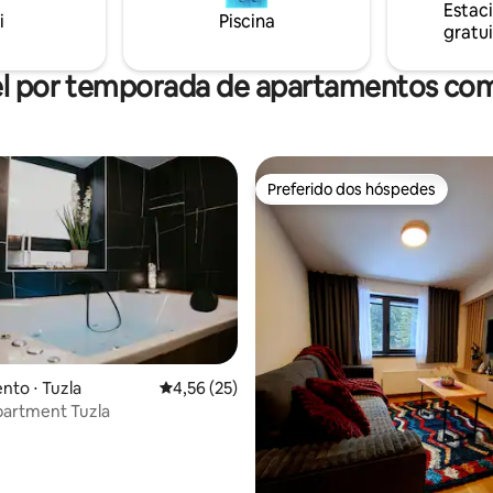
Estac
i
Piscina
gratui
l por temporada de apartamentos co
Preferido dos hóspedes
Preferido dos hóspedes
 média de 5, 6 avaliações
to ⋅ Tuzla
4,56 de uma avaliação média de 5, 25 avalia
4,56 (25)
partment Tuzla