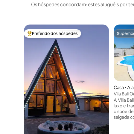
Os hóspedes concordam: estes aluguéis por t
Preferido dos hóspedes
Superho
Entre os melhores preferidos dos hóspedes
Superho
Casa ⋅ Ala
Vila Bali 
A Villa Ba
luxo e tra
dispõe de
salgada c
hidromas
ensolarad