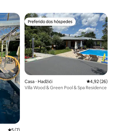
Preferido dos hóspedes
Preferido dos hóspedes
Casa ⋅ Hadžići
4,92 de uma avaliação
4,92 (26)
Villa Wood & Green Pool & Spa Residence
ções
5 de uma avaliação média de 5, 7 avaliações
5 (7)