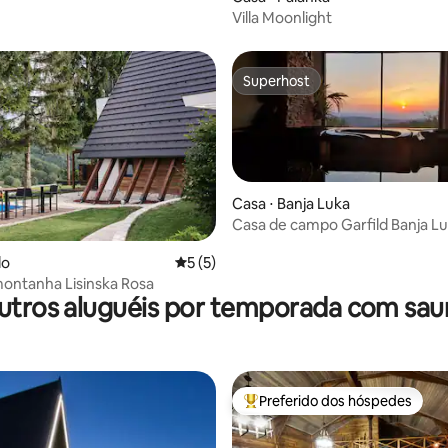
Villa Moonlight
Superhost
Superhost
Casa ⋅ Banja Luka
 média de 5, 5 avaliações
Casa de campo Garfild Banja Lu
jacuzzi, sauna, piscina
do
5 de uma avaliação média de 5, 5 avalia
5 (5)
ontanha Lisinska Rosa
utros aluguéis por temporada com sau
Preferido dos hóspedes
Entre os melhores preferidos d