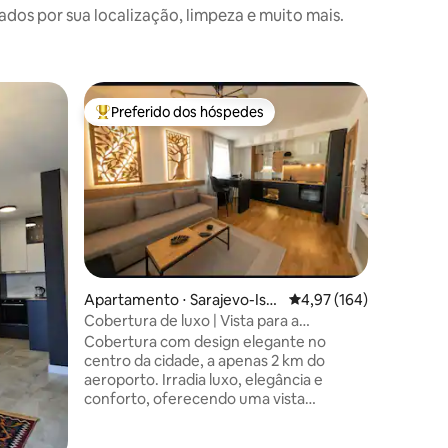
s por sua localização, limpeza e muito mais.
Vila ⋅ Iva
Preferido dos hóspedes
Superho
Entre os melhores preferidos dos hóspedes
Superho
Vila de l
de Dubro
A Villa '
privativa
momento 
uma pisc
o olhar é
o Mar Adr
suficien
na região
na BÓSNI
Apartamento ⋅ Sarajevo-Isto
4,97 de uma avaliação 
4,97 (164)
foram co
čno Novo Sarajevo
Cobertura de luxo | Vista para a
faz part
montanha + SPA + Estacionamento
Cobertura com design elegante no
imobiliár
gratuito
centro da cidade, a apenas 2 km do
propried
aeroporto. Irradia luxo, elegância e
em propr
conforto, oferecendo uma vista
hóspedes
panorâmica das montanhas. Dispõe de
SPA privativo (sauna finlandesa), cozinha,