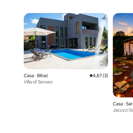
Casa ⋅ Bihać
4,67 de uma avaliação
4,67 (3)
Villa of Senses
Casa ⋅ Sa
Jacuzzi S
• Sauna”