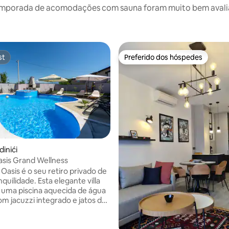
emporada de acomodações com sauna foram muito bem avaliado
st
Preferido dos hóspedes
st
Preferido dos hóspedes
dinići
Oasis Grand Wellness
li Oasis é o seu retiro privado de
nquilidade. Esta elegante villa
 uma piscina aquecida de água
om jacuzzi integrado e jatos de
sagem, uma espaçosa varanda
a e um exuberante jardim