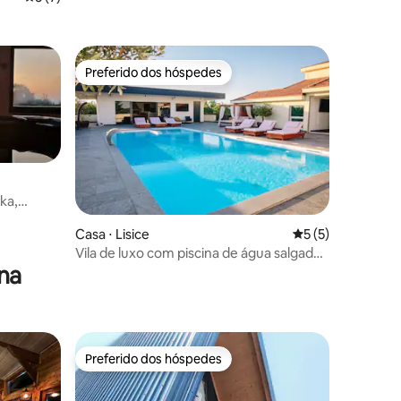
Preferido dos hóspedes
Preferido dos hóspedes
ka,
Casa ⋅ Lisice
5 de uma avaliaçã
5 (5)
ções
Vila de luxo com piscina de água salgada
na
e sauna
Preferido dos hóspedes
os hóspedes
Preferido dos hóspedes