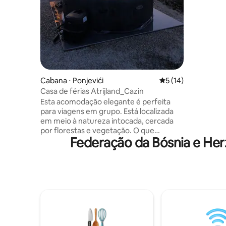
privativo 
privacida
conforto 
interiore
aconcheg
totalment
beira da 
finlandes
tranquilas
Cabana ⋅ Ponjevići
5 de uma avaliação 
5 (14)
Casa de férias Atrijland_Cazin
Esta acomodação elegante é perfeita
para viagens em grupo. Está localizada
em meio à natureza intocada, cercada
por florestas e vegetação. O que
Federação da Bósnia e He
oferecemos com a acomodação ✔️Sauna
✔️ Jacuzzi e churrasqueira ✔️ Fogueira e
tendas ✔️ Bicicletas para trilhas na
floresta ✔️ Passeio de quadriciclo com
custo adicional Privacidade, tranquilidade
e diversão – tudo em um só lugar! 🌊
Aventuras que organizamos: 🚣 Rafting
no rio Una 🧗 Tirolesa em Bosanska Krupa
🏕️ Acampamento na natureza selvagem