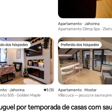
Apartamento ⋅ Jahorina
Apartamento Olimp Spa - Zlatni
Jahorina
rido dos hóspedes
Preferido dos hóspedes
 melhores preferidos dos hóspedes
Preferido dos hóspedes
to ⋅ Jahorina
5 de uma avaliação média de 5, 9 avalia
5 (9)
Apartamento ⋅ Mostar
nto 505 - Golden Maple
Villa Luca — jacuzzi e sauna pri
média de 5, 12 avaliações
uguel por temporada de casas com sa