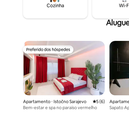
🛻 Transporte organizado Vivencie a
Cozinha
Wi-F
Bósnia de um ângulo totalmente novo!
Atrijland
Alugue
Preferido dos hóspedes
Preferido dos hóspedes
Apartamento ⋅ Istočno Sarajevo
5 de uma avaliação
5 (6)
Apartamen
Bem-estar e spa no paraíso vermelho
Sapato A