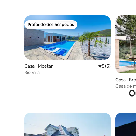
Preferido dos hóspedes
Preferido dos hóspedes
Casa ⋅ Mostar
5 de uma avaliação
5 (5)
Rio Villa
Casa ⋅ Br
Casa de m
O