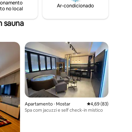
ionamento
Ar-condicionado
to no local
m sauna
ções
Apartamento ⋅ Mostar
4,69 de uma avaliação
4,69 (83)
Spa com jacuzzi e self check-in místico