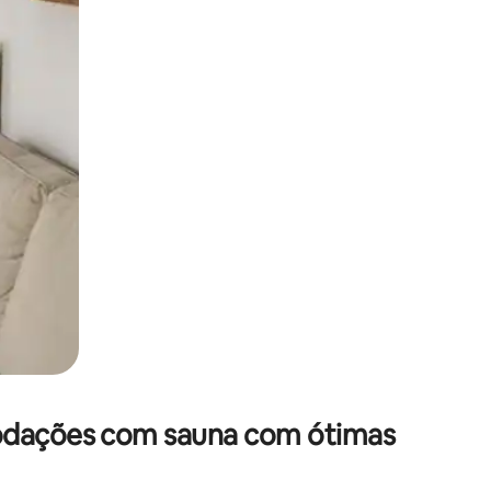
 deslizando o dedo na tela.
modações com sauna com ótimas