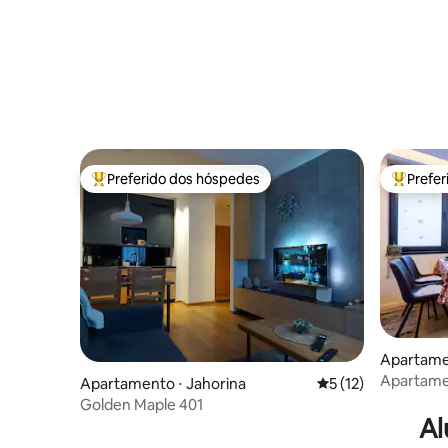
Preferido dos hóspedes
Prefe
Entre os melhores preferidos dos hóspedes
Entre os
Apartamen
Apartame
Apartamento ⋅ Jahorina
5 de uma avaliação 
5 (12)
Golden Maple 401
Al