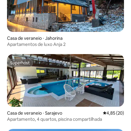
Casa de veraneio ⋅ Jahorina
Apartamentos de luxo Anja 2
Superhost
Superhost
Casa de veraneio ⋅ Sarajevo
4,85 de uma a
4,85 (20)
Apartamento, 4 quartos, piscina compartilhada