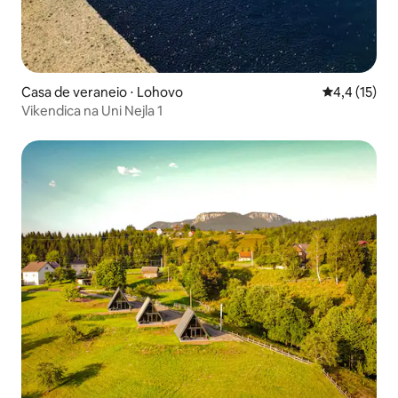
Casa de veraneio ⋅ Lohovo
4,4 de uma a
4,4 (15)
Vikendica na Uni Nejla 1