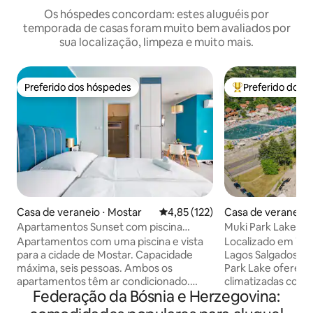
Os hóspedes concordam: estes aluguéis por
temporada de casas foram muito bem avaliados por
sua localização, limpeza e muito mais.
Preferido dos hóspedes
Preferido dos 
Preferido dos hóspedes
Entre os melhore
Casa de veraneio ⋅ Mostar
4,85 de uma avaliação média de 
4,85 (122)
Casa de veraneio ⋅
Apartamentos Sunset com piscina
Muki Park Lake
privativa e vista
Apartamentos com uma piscina e vista
Localizado em Tuz
para a cidade de Mostar. Capacidade
Lagos Salgados de
máxima, seis pessoas. Ambos os
Park Lake oferec
apartamentos têm ar condicionado.
climatizadas com 
Federação da Bósnia e Herzegovina:
Apartamentos incluem: internet, TV 3x
gratuito. Com vist
android, cozinha moderna, secadores de
alojamento oferec