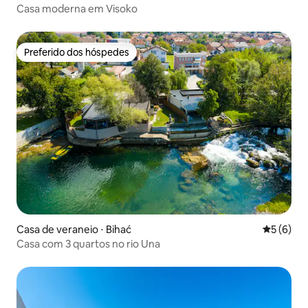
Casa moderna em Visoko
Preferido dos hóspedes
Preferido dos hóspedes
Casa de veraneio ⋅ Bihać
5 de uma 
5 (6)
Casa com 3 quartos no rio Una