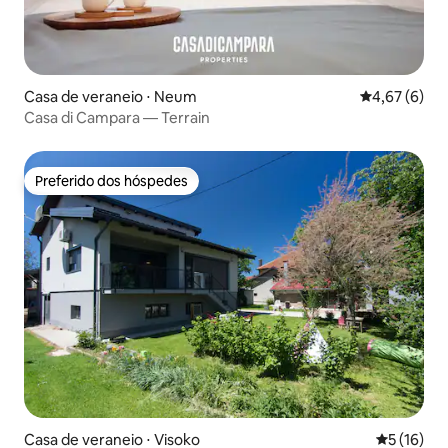
Casa de veraneio ⋅ Neum
4,67 de uma 
4,67 (6)
Casa di Campara — Terrain
Preferido dos hóspedes
Preferido dos hóspedes
Casa de veraneio ⋅ Visoko
5 de uma a
5 (16)