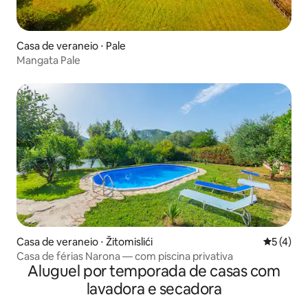
Casa de veraneio ⋅ Pale
Mangata Pale
Casa de veraneio ⋅ Žitomislići
5 de uma 
5 (4)
Casa de férias Narona — com piscina privativa
Aluguel por temporada de casas com
lavadora e secadora