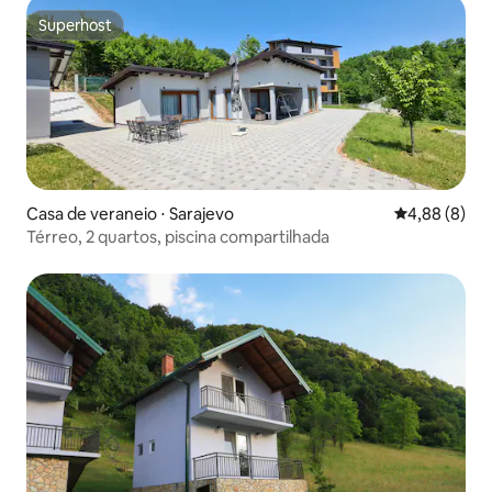
Superhost
Superhost
Casa de veraneio ⋅ Sarajevo
4,88 de uma 
4,88 (8)
Térreo, 2 quartos, piscina compartilhada