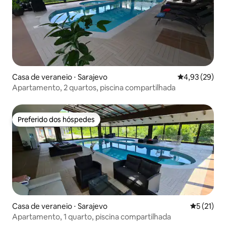
Casa de veraneio ⋅ Sarajevo
4,93 de uma a
4,93 (29)
Apartamento, 2 quartos, piscina compartilhada
Preferido dos hóspedes
Preferido dos hóspedes
Casa de veraneio ⋅ Sarajevo
5 de uma a
5 (21)
Apartamento, 1 quarto, piscina compartilhada