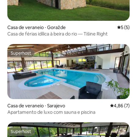
Casa de veraneio ⋅ Goražde
5 de uma 
5 (5)
Casa de férias idílica à beira do rio — Tišine Right
Superhost
Superhost
Casa de veraneio ⋅ Sarajevo
4,86 de uma 
4,86 (7)
Apartamento de luxo com sauna e piscina
Superhost
Superhost