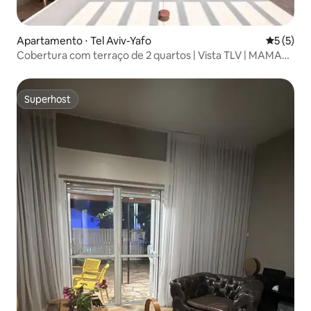
Apartamento ⋅ Tel Aviv-Yafo
5 de uma 
5 (5)
Cobertura com terraço de 2 quartos | Vista TLV | MAMAD
D80
Superhost
Superhost