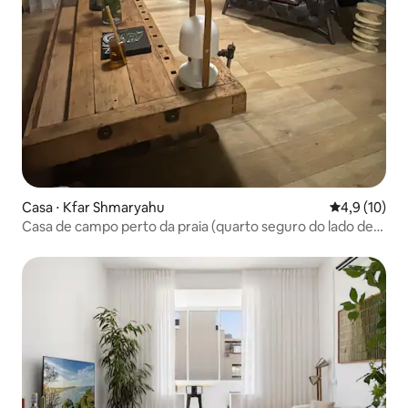
Casa ⋅ Kfar Shmaryahu
4,9 de uma a
4,9 (10)
Casa de campo perto da praia (quarto seguro do lado de
fora)