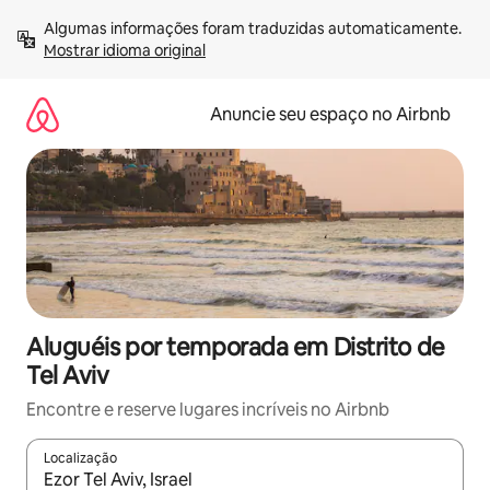
Pular
Algumas informações foram traduzidas automaticamente. 
para
Mostrar idioma original
o
conteúdo
Anuncie seu espaço no Airbnb
Aluguéis por temporada em Distrito de
Tel Aviv
Encontre e reserve lugares incríveis no Airbnb
Localização
Quando os resultados estiverem disponíveis, explore-os usando