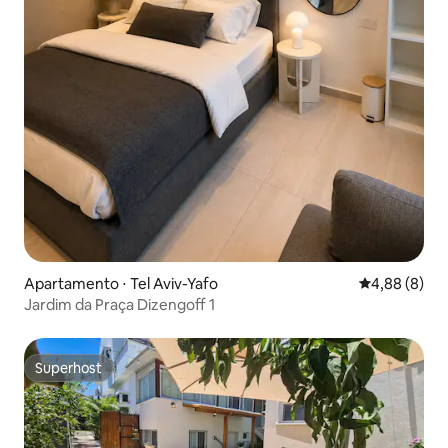
Apartamento ⋅ Tel Aviv-Yafo
4,88 de uma 
4,88 (8)
Jardim da Praça Dizengoff 1
Superhost
Superhost