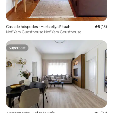
Casa de hóspedes ⋅ Hertzeliya Pituah
5 de uma a
5 (18)
Nof Yam Guesthouse Nof Yam Geusthouse
Superhost
Superhost