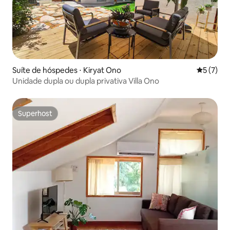
Suíte de hóspedes ⋅ Kiryat Ono
5 de uma 
5 (7)
Unidade dupla ou dupla privativa Villa Ono
Superhost
Superhost