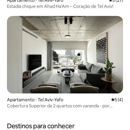
Apartamento ⋅ Tel Aviv-Yafo
5 de uma a
5 (27)
Estadia chique em Ahad Ha'Am – Coração de Tel Aviv!
Apartamento ⋅ Tel Aviv-Yafo
5 de uma 
5 (4)
Cobertura Superior de 2 quartos com varanda - por
TLV2GO
Destinos para conhecer