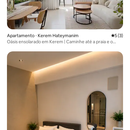
Apartamento ⋅ Kerem Hateymanim
5 de uma 
5 (3)
Oásis ensolarado em Kerem | Caminhe até a praia e o
shuk