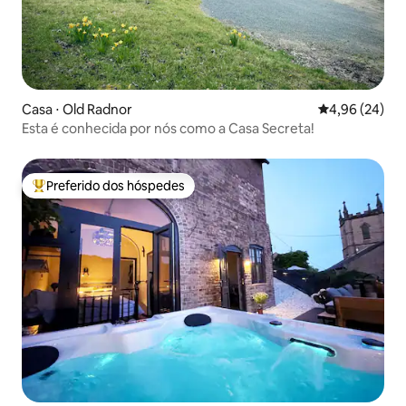
Casa ⋅ Old Radnor
4,96 de uma a
4,96 (24)
Esta é conhecida por nós como a Casa Secreta!
Preferido dos hóspedes
Entre os melhores preferidos dos hóspedes