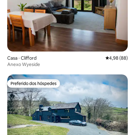
Casa ⋅ Clifford
4,98 de uma av
4,98 (88)
Anexo Wyeside
Preferido dos hóspedes
Preferido dos hóspedes