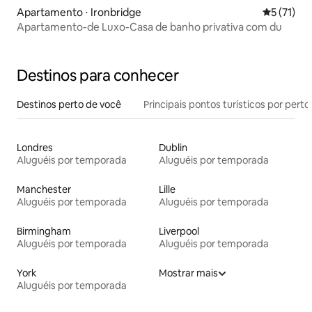
Apartamento ⋅ Ironbridge
5 de uma a
5 (71)
Apartamento-de Luxo-Casa de banho privativa com du
Destinos para conhecer
Destinos perto de você
Principais pontos turísticos por perto
Londres
Dublin
Aluguéis por temporada
Aluguéis por temporada
Manchester
Lille
Aluguéis por temporada
Aluguéis por temporada
Birmingham
Liverpool
Aluguéis por temporada
Aluguéis por temporada
York
Mostrar mais
Aluguéis por temporada