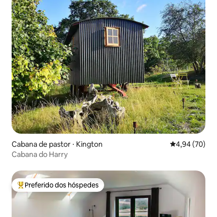
Cabana de pastor ⋅ Kington
4,94 de uma a
4,94 (70)
Cabana do Harry
Preferido dos hóspedes
Entre os melhores preferidos dos hóspedes