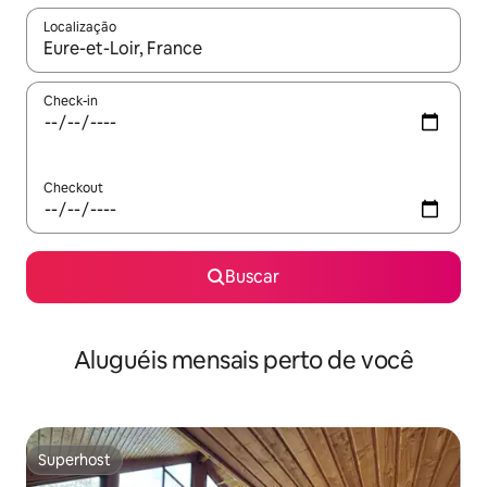
Localização
Quando os resultados estiverem disponíveis, explore-os usando
Check-in
Checkout
Buscar
Aluguéis mensais perto de você
Superhost
Superhost