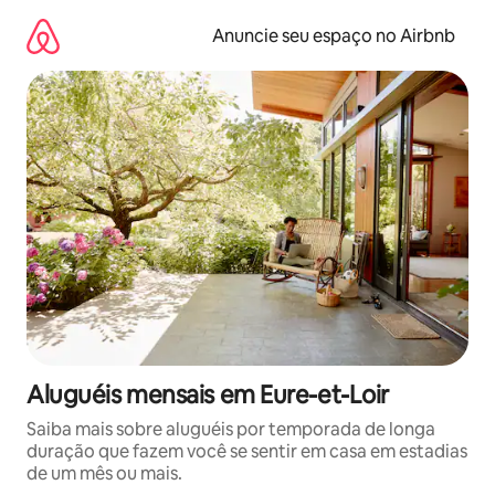
Pular
para
Anuncie seu espaço no Airbnb
o
conteúdo
Aluguéis mensais em Eure-et-Loir
Saiba mais sobre aluguéis por temporada de longa
duração que fazem você se sentir em casa em estadias
de um mês ou mais.