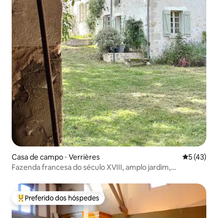
Casa de campo ⋅ Verrières
5 de uma a
5 (43)
Fazenda francesa do século XVIII, amplo jardim,
Normandia
Preferido dos hóspedes
Entre os melhores preferidos dos hóspedes