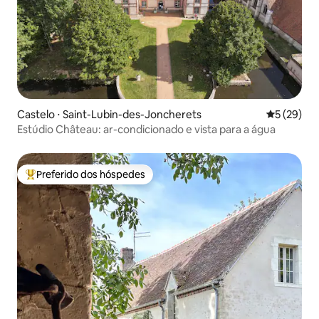
Castelo ⋅ Saint-Lubin-des-Joncherets
5 de uma a
5 (29)
Estúdio Château: ar-condicionado e vista para a água
Preferido dos hóspedes
Entre os melhores preferidos dos hóspedes