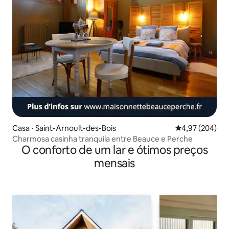
Casa ⋅ Saint-Arnoult-des-Bois
4,97 de uma ava
4,97 (204)
Charmosa casinha tranquila entre Beauce e Perche
O conforto de um lar e ótimos preços
mensais