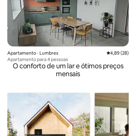
Apartamento ⋅ Lumbres
4,89 de uma a
4,89 (28)
Apartamento para 4 pessoas
O conforto de um lar e ótimos preços
mensais