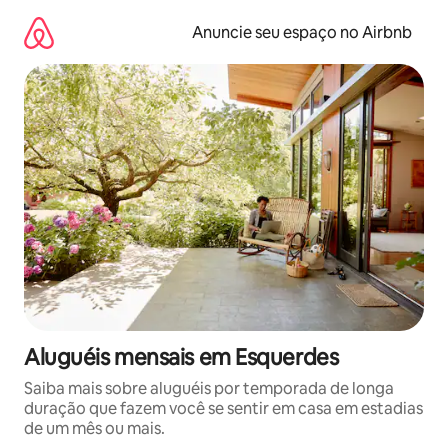
Pular
para
Anuncie seu espaço no Airbnb
o
conteúdo
Aluguéis mensais em Esquerdes
Saiba mais sobre aluguéis por temporada de longa
duração que fazem você se sentir em casa em estadias
de um mês ou mais.