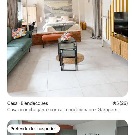
Casa ⋅ Blendecques
5 de uma a
5 (26)
Casa aconchegante com ar-condicionado • Garagem
privativa • Saint Omer
Preferido dos hóspedes
Preferido dos hóspedes