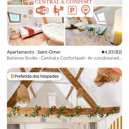
Apartamento ⋅ Saint-Omer
4,93 de uma a
4,93 (82)
Bohème Studio - Central e Confortável - Ar-condicionado
- Netflix
Preferido dos hóspedes
Entre os melhores preferidos dos hóspedes