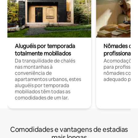
Aluguéis por temporada
Nômades digit
totalmente mobiliados
profissionais 
Da tranquilidade de chalés
Acomodações c
nas montanhas à
para profission
conveniência de
nômades com W
apartamentos urbanos, estes
adequado para 
aluguéis por temporada
mobiliados têm todas as
comodidades de um lar.
Comodidades e vantagens de estadias
mais longas