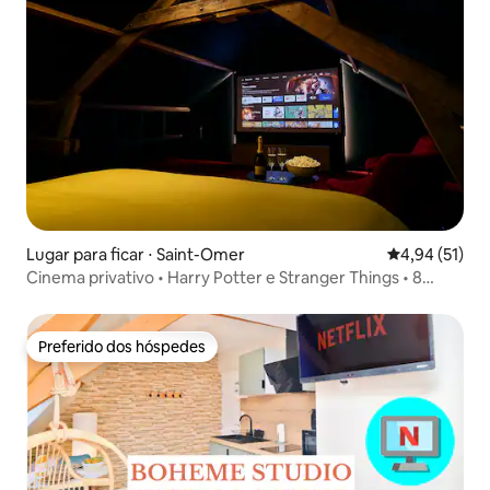
Lugar para ficar ⋅ Saint-Omer
4,94 de uma a
4,94 (51)
Cinema privativo • Harry Potter e Stranger Things • 8
pessoas
Preferido dos hóspedes
Preferido dos hóspedes