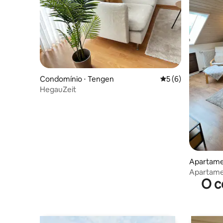
Condomínio ⋅ Tengen
5 de uma avaliação
5 (6)
HegauZeit
Apartame
Apartame
O c