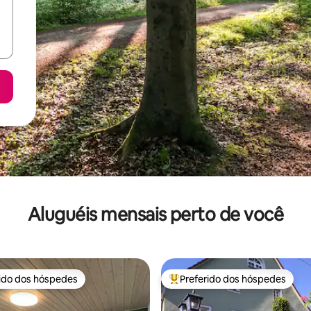
Aluguéis mensais perto de você
rido dos hóspedes
Preferido dos hóspedes
 melhores preferidos dos hóspedes
Entre os melhores preferidos d