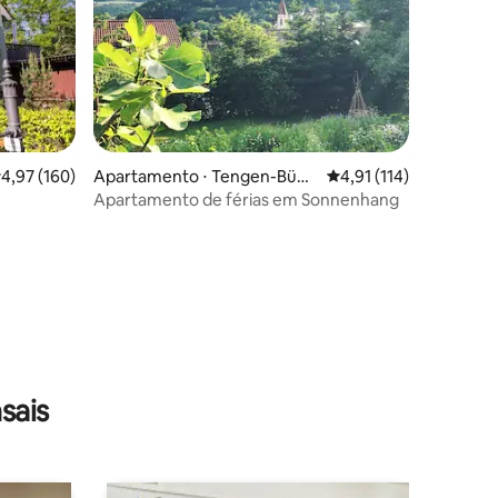
,97 de uma avaliação média de 5, 160 avaliações
4,97 (160)
Apartamento ⋅ Tengen-Büßli
4,91 de uma avaliação 
4,91 (114)
ngen
Apartamento de férias em Sonnenhang
ções
sais