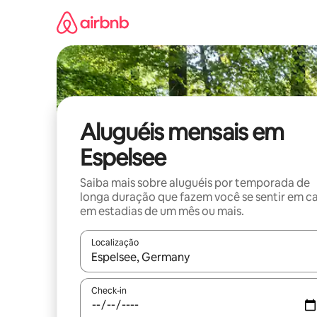
Pular
para
o
conteúdo
Aluguéis mensais em
Espelsee
Saiba mais sobre aluguéis por temporada de
longa duração que fazem você se sentir em c
em estadias de um mês ou mais.
Localização
Quando os resultados estiverem disponíveis, expl
Check-in