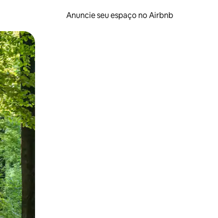
Anuncie seu espaço no Airbnb
 deslizando o dedo na tela.