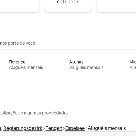
notebook
inos perto de você
Florença
Atenas
Mi
Aluguéis mensais
Aluguéis mensais
Alu
calizações e algumas propriedades.
g, Regierungsbezirk
Tengen
Espelsee
Aluguéis mensais