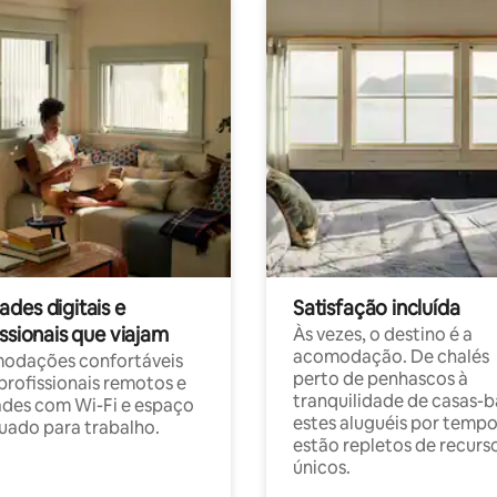
des digitais e
Satisfação incluída
ssionais que viajam
Às vezes, o destino é a
acomodação. De chalés
odações confortáveis
perto de penhascos à
profissionais remotos e
tranquilidade de casas-b
des com Wi-Fi e espaço
estes aluguéis por temp
ado para trabalho.
estão repletos de recurs
únicos.