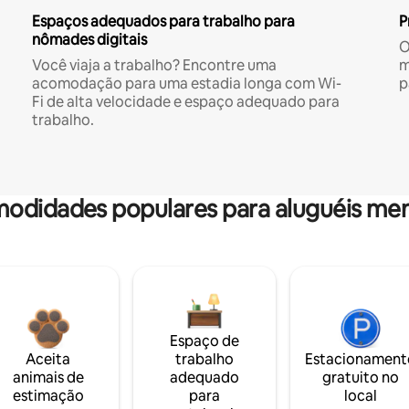
Espaços adequados para trabalho para
P
nômades digitais
O
Você viaja a trabalho? Encontre uma
m
acomodação para uma estadia longa com Wi-
p
Fi de alta velocidade e espaço adequado para
trabalho.
odidades populares para aluguéis men
Espaço de
Aceita
trabalho
Estacionament
animais de
adequado
gratuito no
estimação
para
local