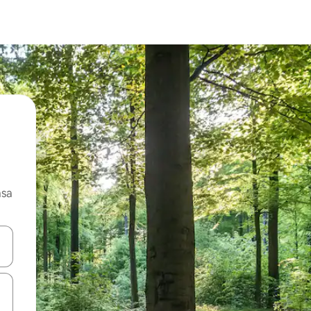
asa
ore-os usando as seta para cima e para baixo do teclado ou tocando e