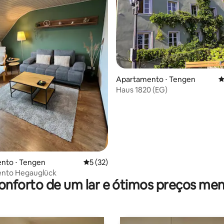
 média de 5, 6 avaliações
Apartamento ⋅ Tengen
4
Haus 1820 (EG)
nto ⋅ Tengen
5 de uma avaliação média de 5, 32 avalia
5 (32)
nto Hegauglück
onforto de um lar e ótimos preços men