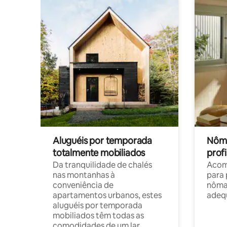
Aluguéis por temporada
Nôma
totalmente mobiliados
profi
Da tranquilidade de chalés
Acom
nas montanhas à
para 
conveniência de
nôma
apartamentos urbanos, estes
adequ
aluguéis por temporada
mobiliados têm todas as
comodidades de um lar.