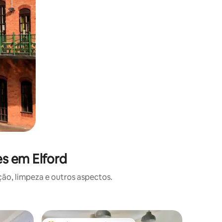
s em Elford
o, limpeza e outros aspectos.
Cabana ⋅