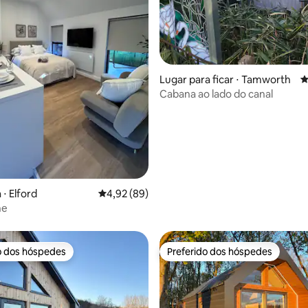
média de 5, 49 avaliações
Lugar para ficar ⋅ Tamworth
4
Cabana ao lado do canal
⋅ Elford
4,92 de uma avaliação média de 5, 89 avalia
4,92 (89)
he
o dos hóspedes
Preferido dos hóspedes
o dos hóspedes
Preferido dos hóspedes