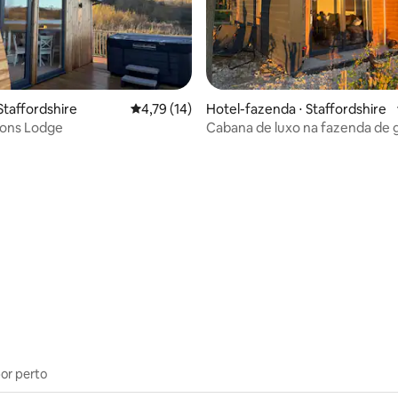
édia de 5, 300 avaliações
Staffordshire
4,79 de uma avaliação média de 5, 14 avalia
4,79 (14)
Hotel-fazenda ⋅ Staffordshire
sons Lodge
Cabana de luxo na fazenda de 
Rhosyn Highland - Pod 1
por perto