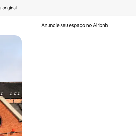
 original
Anuncie seu espaço no Airbnb
 deslizando o dedo na tela.