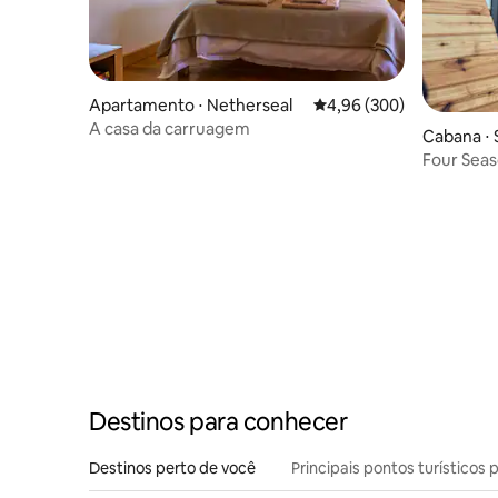
Apartamento ⋅ Netherseal
4,96 de uma avaliação m
4,96 (300)
A casa da carruagem
Cabana ⋅ 
Four Sea
Destinos para conhecer
Destinos perto de você
Principais pontos turísticos 