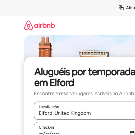
Pular
Algu
para
o
conteúdo
Aluguéis por temporada
em Elford
Encontre e reserve lugares incríveis no Airbnb
Localização
Quando os resultados estiverem disponíveis, expl
Check-in