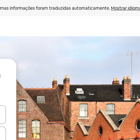
mas informações foram traduzidas automaticamente. 
Mostrar idioma
ore-os usando as seta para cima e para baixo do teclado ou tocando e