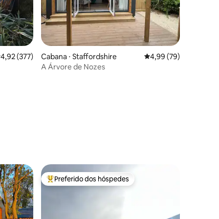
,92 de uma avaliação média de 5, 377 avaliações
4,92 (377)
Cabana ⋅ Staffordshire
4,99 de uma avaliação
4,99 (79)
A Árvore de Nozes
ções
Preferido dos hóspedes
Entre os melhores preferidos dos hóspedes