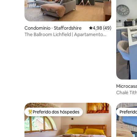
Condomínio ⋅ Staffordshire
4,98 de uma avaliação 
4,98 (49)
The Ballroom Lichfield | Apartamento
enorme no centro
Microcasa 
Chalé Tit
Preferido dos hóspedes
Preferid
Entre os melhores preferidos dos hóspedes
Preferid