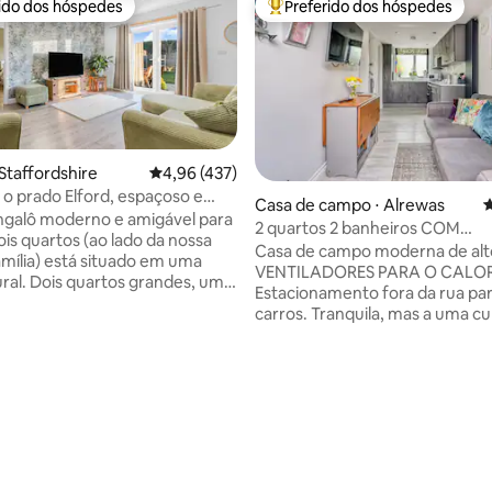
rido dos hóspedes
Preferido dos hóspedes
 melhores preferidos dos hóspedes
Entre os melhores preferidos d
 Staffordshire
4,96 de uma avaliação média de 5, 437 avalia
4,96 (437)
a o prado Elford, espaçoso e
Casa de campo ⋅ Alrewas
4
es
ngalô moderno e amigável para
2 quartos 2 banheiros COM
ois quartos (ao lado da nossa
VENTILADORES! Perto de Lichfi
Casa de campo moderna de alt
amília) está situado em uma
NMA
VENTILADORES PARA O CALOR
ural. Dois quartos grandes, um
Estacionamento fora da rua par
iro privativo, um banheiro
carros. Tranquila, mas a uma cu
mpla sala de jantar/estar
caminhada do centro de uma bel
 em plano aberto com portas
com 3 pubs, açougues tradicion
 para o jardim voltado para o
padaria, cooperativa, café e c
ro para animais de estimação,
viagem Lar longe de casa para trabalhar
com área de pátio com
édia de 5, 239 avaliações
longe. Fácil acesso a Lichfield,
 A cozinha tem forno, fogão,
Trent, Tamworth, Birmingham 
as, micro-ondas e geladeira. Há
Alrewas fica na National Bike R
na de lavar roupa e uma pia na
perto do National Memorial Ar
erviço. Três vagas de