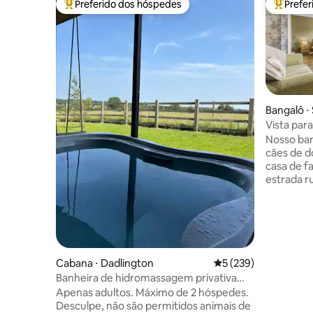
Preferido dos hóspedes
Prefe
Entre os melhores preferidos dos hóspedes
Entre os
Bangalô ⋅
Vista par
aceita cã
Nosso ba
cães de d
casa de f
estrada r
com banhe
grande. A
iluminada
francesas
sul, segu
equipada 
Cabana ⋅ Dadlington
5 de uma avaliação m
5 (239)
assentos.
Banheira de hidromassagem privativa
lava-louç
para todos os climas no galpão da Fuller
Apenas adultos. Máximo de 2 hóspedes.
uma máqui
Desculpe, não são permitidos animais de
área de s