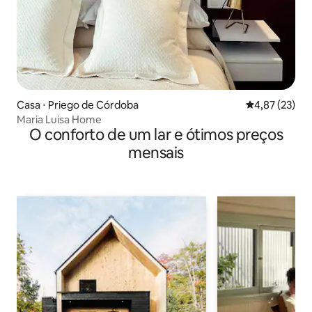
Casa ⋅ Priego de Córdoba
4,87 de uma a
4,87 (23)
Maria Luisa Home
O conforto de um lar e ótimos preços
mensais