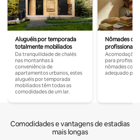
Aluguéis por temporada
Nômades digit
totalmente mobiliados
profissionais 
Da tranquilidade de chalés
Acomodações c
nas montanhas à
para profission
conveniência de
nômades com W
apartamentos urbanos, estes
adequado para 
aluguéis por temporada
mobiliados têm todas as
comodidades de um lar.
Comodidades e vantagens de estadias
mais longas