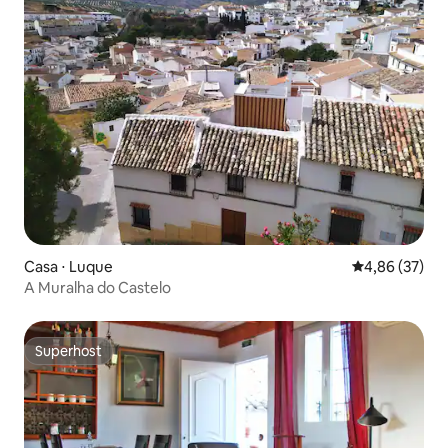
Casa ⋅ Luque
4,86 de uma a
4,86 (37)
A Muralha do Castelo
Superhost
Superhost