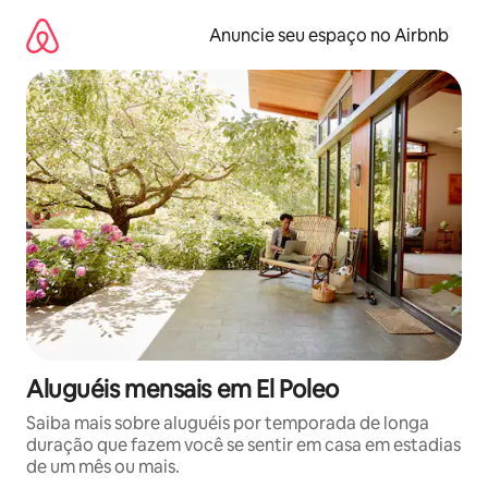
Pular
para
Anuncie seu espaço no Airbnb
o
conteúdo
Aluguéis mensais em El Poleo
Saiba mais sobre aluguéis por temporada de longa
duração que fazem você se sentir em casa em estadias
de um mês ou mais.