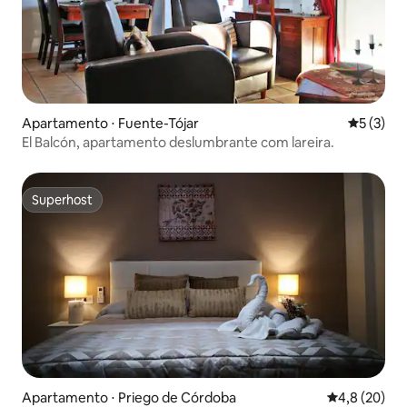
Apartamento ⋅ Fuente-Tójar
5 de uma 
5 (3)
El Balcón, apartamento deslumbrante com lareira.
Superhost
Superhost
Apartamento ⋅ Priego de Córdoba
4,8 de uma a
4,8 (20)