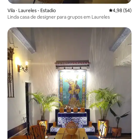
Vila ⋅ Laureles - Estadio
4,98 de uma a
4,98 (54)
Linda casa de designer para grupos em Laureles