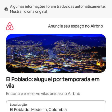
Pular
Algumas informações foram traduzidas automaticamente. 
para
Mostrar idioma original
o
conteúdo
Anuncie seu espaço no Airbnb
El Poblado: aluguel por temporada em
vila
Encontre e reserve vilas únicas no Airbnb
Localização
Quando os resultados estiverem disponíveis, explore-os usando