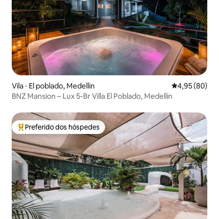
Vila ⋅ El poblado, Medellin
4,95 de uma a
4,95 (80)
BNZ Mansion – Lux 5-Br Villa El Poblado, Medellín
Preferido dos hóspedes
Entre os melhores preferidos dos hóspedes