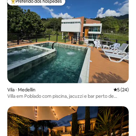
Preferido dos hóspedes
Entre os melhores preferidos dos hóspedes
Vila ⋅ Medellín
5 de uma a
5 (24)
Villa em Poblado com piscina, jacuzzi e bar perto de
Provenza