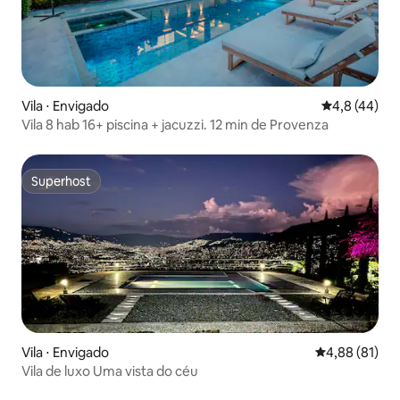
Vila ⋅ Envigado
4,8 de uma a
4,8 (44)
Vila 8 hab 16+ piscina + jacuzzi. 12 min de Provenza
Superhost
Superhost
Vila ⋅ Envigado
4,88 de uma a
4,88 (81)
Vila de luxo Uma vista do céu