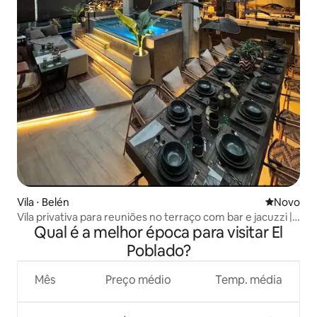
Vila ⋅ Belén
Novo lugar
Novo
Vila privativa para reuniões no terraço com bar e jacuzzi |
Qual é a melhor época para visitar El
6 quartos
Poblado?
Mês
Preço médio
Temp. média