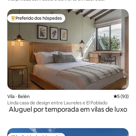
Preferido dos hóspedes
Entre os melhores preferidos dos hóspedes
Vila ⋅ Belén
5 de uma a
5 (93)
Linda casa de design entre Laureles e El Poblado
Aluguel por temporada em vilas de luxo