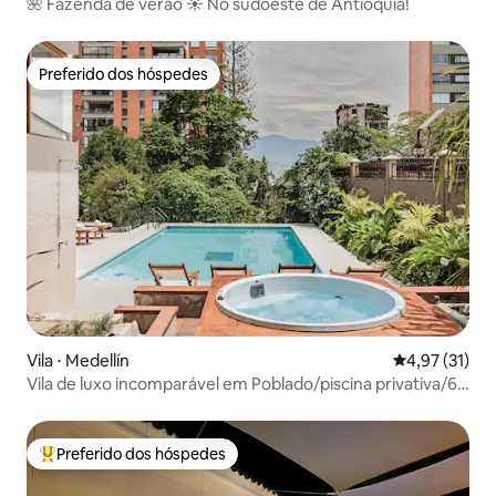
🌺 Fazenda de verão ☀️ No sudoeste de Antioquia!
Preferido dos hóspedes
Preferido dos hóspedes
Vila ⋅ Medellín
4,97 de uma a
4,97 (31)
Vila de luxo incomparável em Poblado/piscina privativa/6
quartos
Preferido dos hóspedes
Entre os melhores preferidos dos hóspedes