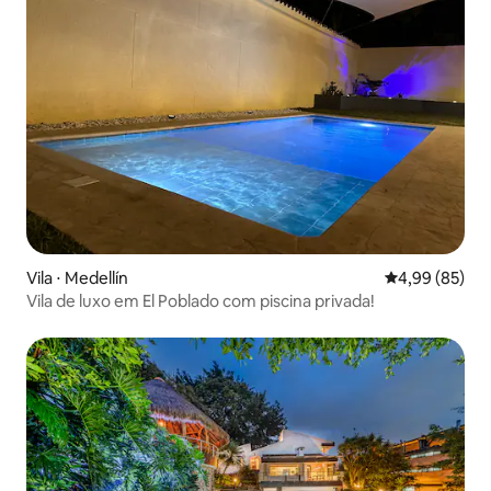
Vila ⋅ Medellín
4,99 de uma a
4,99 (85)
Vila de luxo em El Poblado com piscina privada!