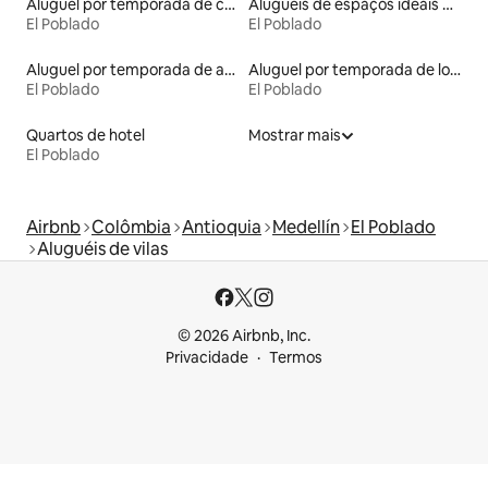
Aluguel por temporada de casas de hóspedes
Aluguéis de espaços ideais para famílias
El Poblado
El Poblado
Aluguel por temporada de apart-hotéis
Aluguel por temporada de lofts
El Poblado
El Poblado
Quartos de hotel
Mostrar mais
El Poblado
Airbnb
Colômbia
Antioquia
Medellín
El Poblado
Aluguéis de vilas
© 2026 Airbnb, Inc.
Privacidade
Termos