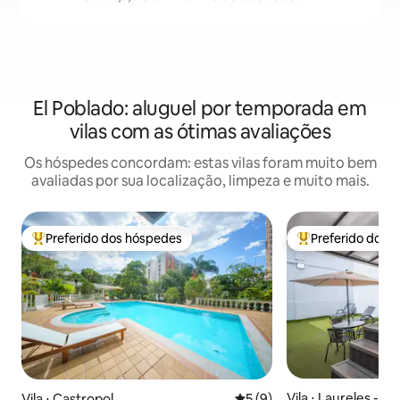
El Poblado: aluguel por temporada em
vilas com as ótimas avaliações
Os hóspedes concordam: estas vilas foram muito bem
avaliadas por sua localização, limpeza e muito mais.
Preferido dos hóspedes
Preferido dos 
Entre os melhores preferidos dos hóspedes
Entre os melhore
Vila ⋅ Laureles - Es
Vila ⋅ Castropol
5 de uma avaliação média d
5 (9)