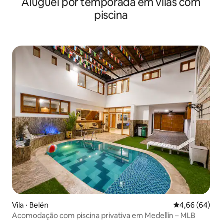
Aluguel por temporada em vilas com
piscina
Vila ⋅ Belén
4,66 de uma av
4,66 (64)
Acomodação com piscina privativa em Medellín – MLB