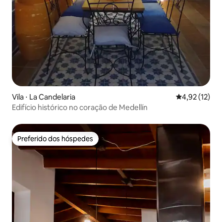
Vila ⋅ La Candelaria
4,92 de uma a
4,92 (12)
Edifício histórico no coração de Medellín
Preferido dos hóspedes
Preferido dos hóspedes