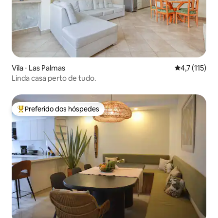
Vila ⋅ Las Palmas
4,7 de uma av
4,7 (115)
Linda casa perto de tudo.
Preferido dos hóspedes
Entre os melhores preferidos dos hóspedes