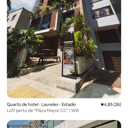
Quarto de hotel ⋅ Laureles - Estadio
4,85 de uma a
4,85 (26)
Loft perto de "Plaza Mayor CC" | Wifi