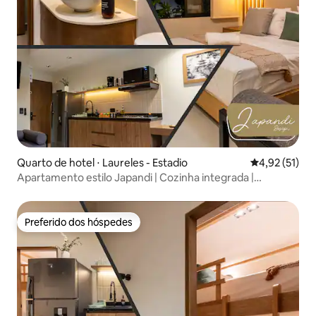
Quarto de hotel ⋅ Laureles - Estadio
4,92 de uma a
4,92 (51)
Apartamento estilo Japandi | Cozinha integrada |
Aconchegante
Preferido dos hóspedes
Preferido dos hóspedes