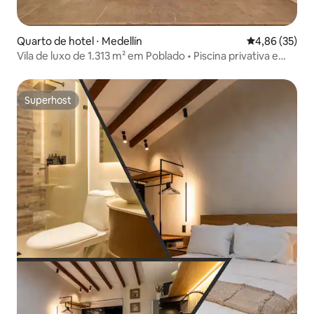
Quarto de hotel ⋅ Medellín
4,86 de uma a
4,86 (35)
Vila de luxo de 1.313 m² em Poblado • Piscina privativa e
jacuzzi
Superhost
Superhost