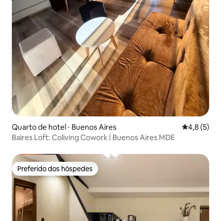
Quarto de hotel ⋅ Buenos Aires
4,8 de uma 
4,8 (5)
Baires Loft: Coliving Cowork | Buenos Aires MDE
Preferido dos hóspedes
Preferido dos hóspedes