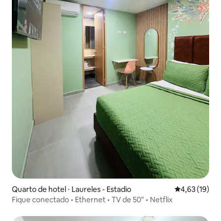
Quarto de hotel ⋅ Laureles - Estadio
4,63 de uma a
4,63 (19)
Fique conectado • Ethernet • TV de 50" • Netflix