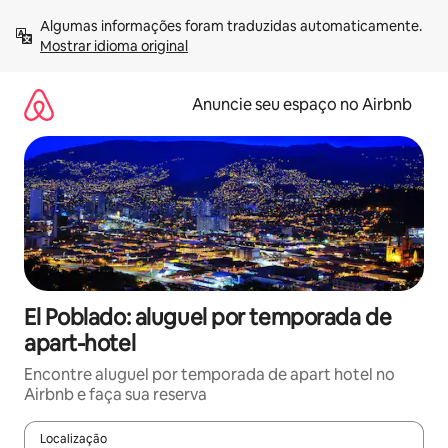
Pular
Algumas informações foram traduzidas automaticamente. 
para
Mostrar idioma original
o
conteúdo
Anuncie seu espaço no Airbnb
El Poblado: aluguel por temporada de
apart-hotel
Encontre aluguel por temporada de apart hotel no
Airbnb e faça sua reserva
Localização