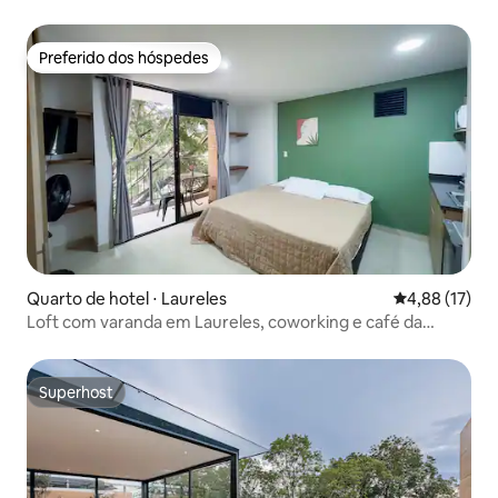
Preferido dos hóspedes
Preferido dos hóspedes
Quarto de hotel ⋅ Laureles
4,88 de uma a
4,88 (17)
Loft com varanda em Laureles, coworking e café da
manhã
Superhost
Superhost