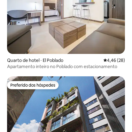
Quarto de hotel ⋅ El Poblado
4,46 de uma a
4,46 (28)
Apartamento inteiro no Poblado com estacionamento
Preferido dos hóspedes
Preferido dos hóspedes