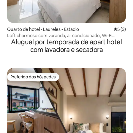
Quarto de hotel ⋅ Laureles - Estadio
5 de uma 
5 (3)
Loft charmoso com varanda, ar condicionado, Wi-Fi
Aluguel por temporada de apart hotel
500mb.
com lavadora e secadora
Preferido dos hóspedes
Preferido dos hóspedes