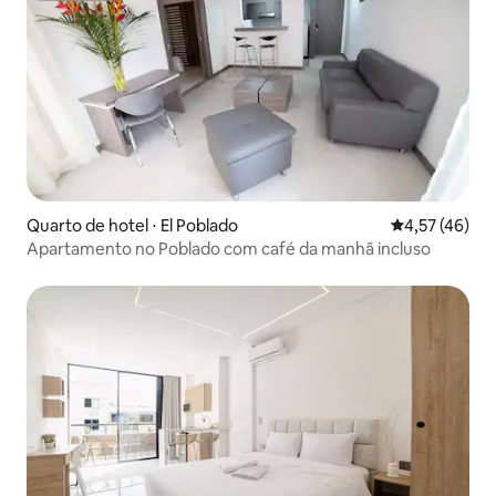
Quarto de hotel ⋅ El Poblado
4,57 de uma a
4,57 (46)
Apartamento no Poblado com café da manhã incluso