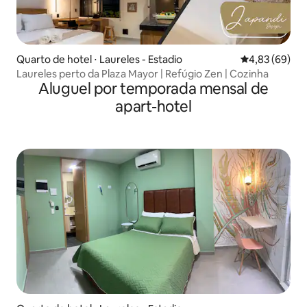
Quarto de hotel ⋅ Laureles - Estadio
4,83 de uma a
4,83 (69)
Laureles perto da Plaza Mayor | Refúgio Zen | Cozinha
Aluguel por temporada mensal de
apart-hotel