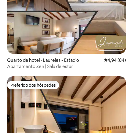
Quarto de hotel ⋅ Laureles - Estadio
4,94 de uma av
4,94 (84)
Apartamento Zen | Sala de estar
Preferido dos hóspedes
Preferido dos hóspedes