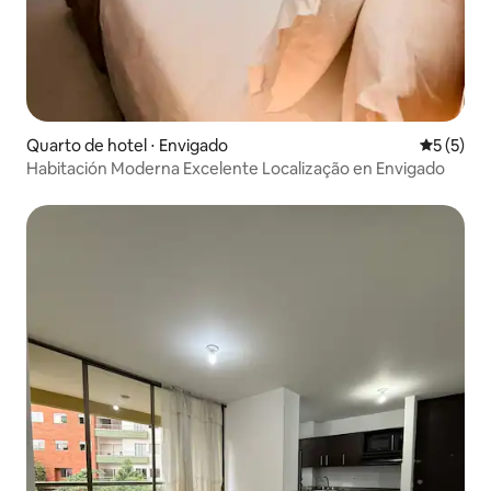
Quarto de hotel ⋅ Envigado
5 de uma 
5 (5)
Habitación Moderna Excelente Localização en Envigado