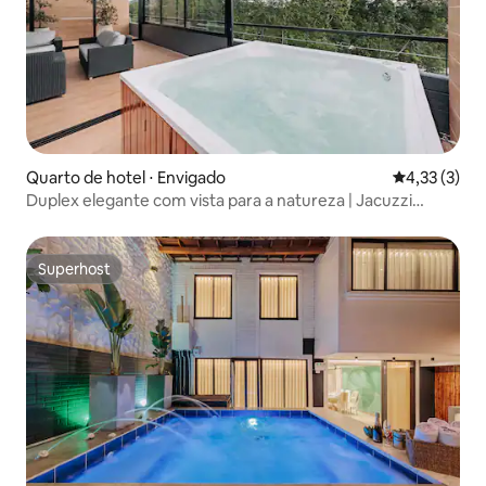
Quarto de hotel ⋅ Envigado
4,33 de uma 
4,33 (3)
Duplex elegante com vista para a natureza | Jacuzzi
privativa
Superhost
Superhost