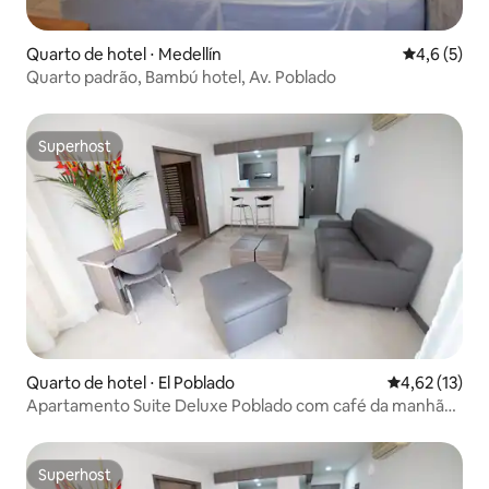
Quarto de hotel ⋅ Medellín
4,6 de uma 
4,6 (5)
Quarto padrão, Bambú hotel, Av. Poblado
Superhost
Superhost
Quarto de hotel ⋅ El Poblado
4,62 de uma a
4,62 (13)
Apartamento Suite Deluxe Poblado com café da manhã
incluso
Superhost
Superhost