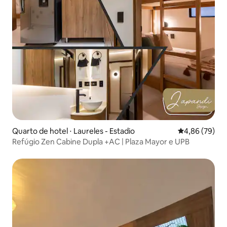
Quarto de hotel ⋅ Laureles - Estadio
4,86 de uma a
4,86 (79)
Refúgio Zen Cabine Dupla +AC | Plaza Mayor e UPB