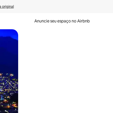
 original
Anuncie seu espaço no Airbnb
 deslizando o dedo na tela.