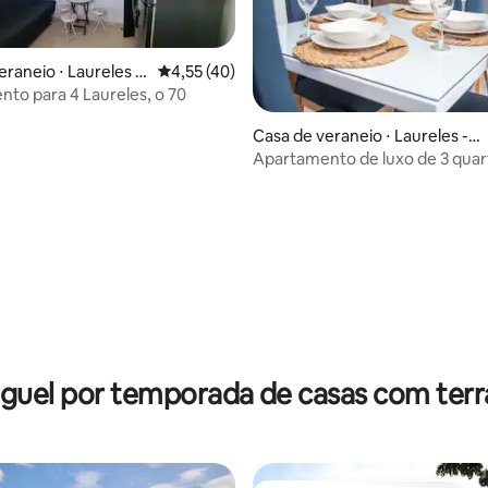
eraneio ⋅ Laureles -
4,55 de uma avaliação média de 5, 40 avalia
4,55 (40)
to para 4 Laureles, o 70
Casa de veraneio ⋅ Laureles - E
stadio
Apartamento de luxo de 3 qua
ar-condicionado - Calazans
média de 5, 12 avaliações
guel por temporada de casas com ter