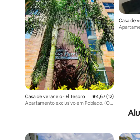
Casa de v
Estadio
Apartamen
Casa de veraneio ⋅ El Tesoro
4,67 de uma avaliação 
4,67 (12)
Apartamento exclusivo em Poblado. (O
tesouro)
Alu