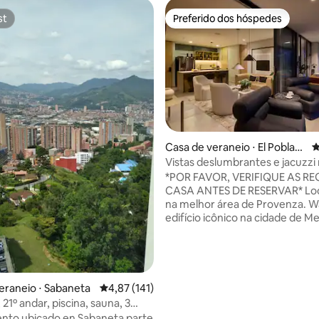
st
Preferido dos hóspedes
st
Preferido dos hóspedes
édia de 5, 107 avaliações
Casa de veraneio ⋅ El Poblad
4
o
Vistas deslumbrantes e jacuzzi
apt-Provenza
*POR FAVOR, VERIFIQUE AS R
CASA ANTES DE RESERVAR* Localizado
na melhor área de Provenza. Wake é um
edifício icônico na cidade de Me
Seu design irreverente quebra 
contornos arquitetônicos tradic
deixe-se surpreender pelos det
descubra a melhor experiência
cidade. *SOMOS CONTRA O TURISMO
eraneio ⋅ Sabaneta
4,87 de uma avaliação média de 5, 141 avalia
4,87 (141)
SEXUAL* - De acordo com as políticas do
21º andar, piscina, sauna, 3
edifício, gostaríamos de infor
2 banheiros.
nto ubicado en Sabaneta parte