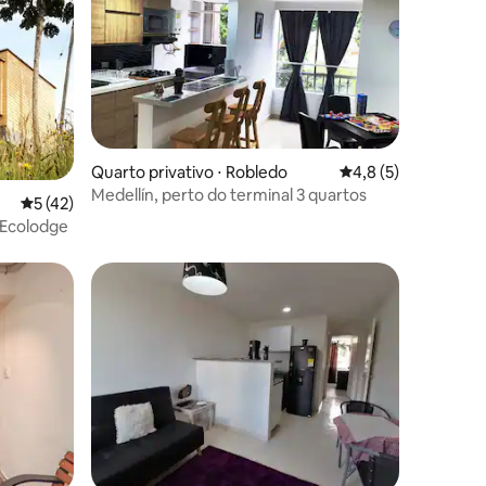
os hóspedes
Quarto privativo ⋅ Robledo
4,8 de uma avaliaçã
4,8 (5)
Medellín, perto do terminal 3 quartos
ções
5 de uma avaliação média de 5, 42 avaliações
5 (42)
 Ecolodge