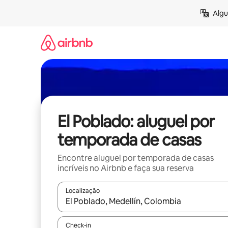
Pular
Algu
para
o
conteúdo
El Poblado: aluguel por
temporada de casas
Encontre aluguel por temporada de casas
incríveis no Airbnb e faça sua reserva
Localização
Quando os resultados estiverem disponíveis, expl
Check-in