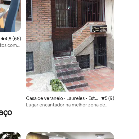
ções
4,8 de uma avaliação média de 5, 66 avaliações
4,8 (66)
rtos com
Casa de veraneio ⋅ Laureles - Esta
5 de uma avaliaçã
5 (9)
dio
Lugar encantador na melhor zona de
raço
Medellín