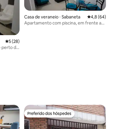
Casa de veraneio ⋅ Sabaneta
4,8 de uma avaliação
4,8 (64)
Apartamento com piscina, em frente ao
CC Mayorca
5 de uma avaliação média de 5, 28 avaliações
5 (28)
e perto do
ções
Preferido dos hóspedes
Preferido dos hóspedes