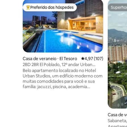
Preferido dos hóspedes
Superho
Entre os melhores preferidos dos hóspedes
Superho
Casa de veraneio ⋅ El Tesoro
4,97 de uma avaliação m
4,97 (107)
2BD 2BR El Poblado, 12º andar Urban
studios
Belo apartamento localizado no Hotel
Urban Studios, um edifício moderno com
muitas comodidades para você e sua
família: jacuzzi, piscina, academia
totalmente equipada, restaurante,
serviços de lavanderia, segurança 24
horas, 10 minutos a pé você encontrará o
shopping Tesoro e 5 minutos de carro
você chegará à vida noturna. Dentro do
Casa de v
apartamento você tem um lugar
Sabaneta, 
tranquilo e moderno com uma enorme
quartos, 
Apartame