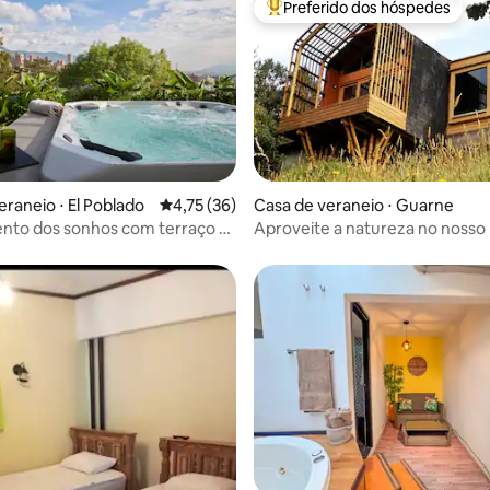
Preferido dos hóspedes
Entre os melhores preferidos d
média de 5, 51 avaliações
eraneio ⋅ El Poblado
4,75 de uma avaliação média de 5, 36 avalia
4,75 (36)
Casa de veraneio ⋅ Guarne
nto dos sonhos com terraço e
Aproveite a natureza no nosso
 poucos passos de Provenza