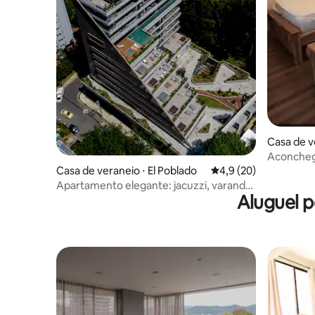
Casa de v
Aconcheg
Prado, no
Casa de veraneio ⋅ El Poblado
4,9 de uma avaliação 
4,9 (20)
Apartamento elegante: jacuzzi, varanda,
Aluguel 
perto de Provenza