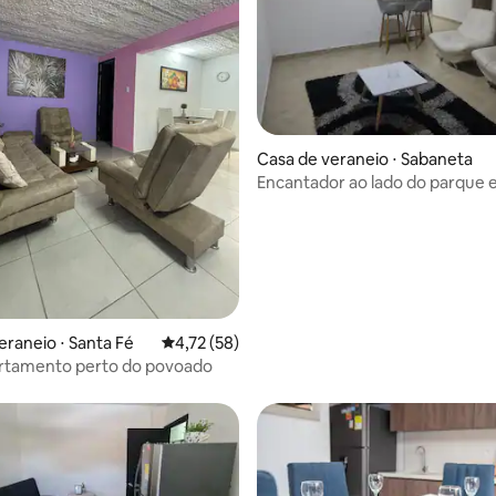
média de 5, 42 avaliações
Casa de veraneio ⋅ Sabaneta
Encantador ao lado do parque 
metrô
eraneio ⋅ Santa Fé
4,72 de uma avaliação média de 5, 58 avalia
4,72 (58)
artamento perto do povoado