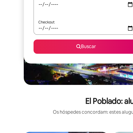
Checkout
Buscar
El Poblado: a
Os hóspedes concordam: estes alugué