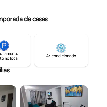
sitantes
segurança 24 horas por dia, 7 dias por
reserva.
semana e estacionamento gratuito.
emporada de casas
ionamento
Ar-condicionado
to no local
lias