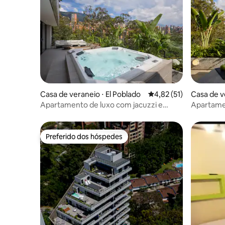
Casa de veraneio ⋅ El Poblado
4,82 de uma avaliação 
4,82 (51)
Casa de v
Apartamento de luxo com jacuzzi e
Apartame
terraço perto de Provenza
jacuzzi a
Preferido dos hóspedes
Preferido dos hóspedes