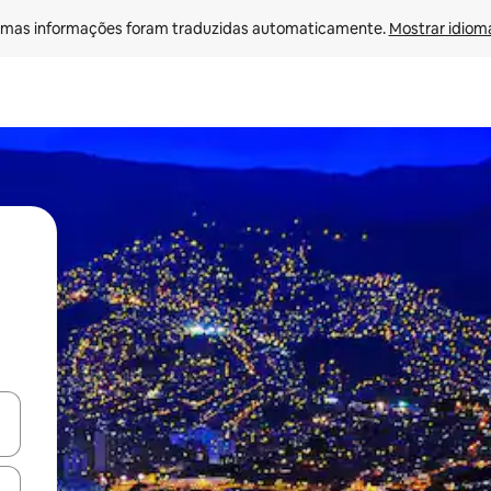
mas informações foram traduzidas automaticamente. 
Mostrar idioma
ore-os usando as seta para cima e para baixo do teclado ou tocando e