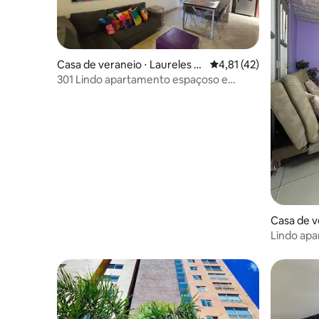
Casa de veraneio ⋅ Laureles -
4,81 de uma avaliação 
4,81 (42)
Estadio
301 Lindo apartamento espaçoso e
iluminado
Casa de v
Lindo ap