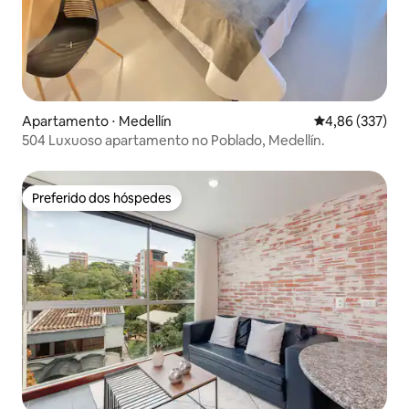
Apartamento ⋅ Medellín
4,86 de uma av
4,86 (337)
504 Luxuoso apartamento no Poblado, Medellín.
Preferido dos hóspedes
Preferido dos hóspedes