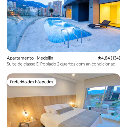
Apartamento ⋅ Medellín
4,84 de uma av
4,84 (134)
Suite de classe El Poblado 2 quartos com ar-condicionado,
Wi-Fi e ótima vista
Preferido dos hóspedes
Preferido dos hóspedes