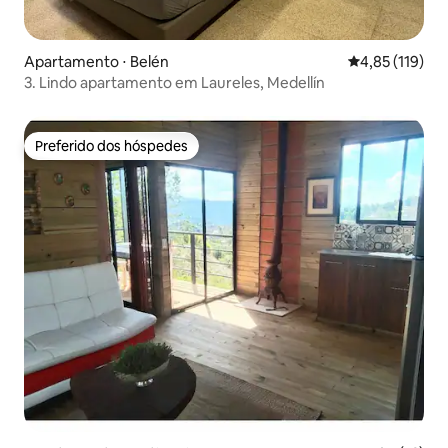
Apartamento ⋅ Belén
4,85 de uma av
4,85 (119)
3. Lindo apartamento em Laureles, Medellín
Preferido dos hóspedes
Preferido dos hóspedes