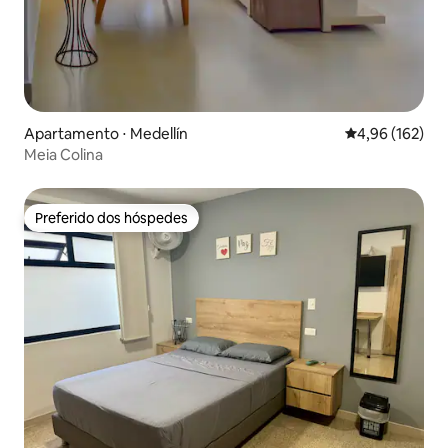
Apartamento ⋅ Medellín
4,96 de uma av
4,96 (162)
Meia Colina
Preferido dos hóspedes
Preferido dos hóspedes