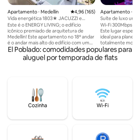
Apartamento ⋅ Medellín
4,96 de uma avaliação média de 
4,96 (165)
Apartamento ⋅ Med
Vida energética 1803★ JACUZZI e
Suíte de luxo urba
Pátio★ Melhor Vista★ Piscina!
Este é o ENERGY LIVING; o edifício
Wi-Fi 300Mbps FO.
icônico premiado de arquitetura de
Este lugar especial
Medellín! Este apartamento no 18º andar
ideal para planejar 
é o andar mais alto do edifício com um
totalmente mobili
El Poblado: comodidades populares para
terraço e tem incríveis vistas da cidade e
condicionado, coz
da montanha! O apartamento dispõe de
cafeteira, sanduich
aluguel por temporada de flats
vidro do chão ao teto, unidades de ar
frigobar, fogão el
condicionado separadas na sala de estar
estação de trabal
e no quarto principal, uma enorme
(COD, Madden, NFS
varanda com banheira de
de trabalho, acad
hidromassagem e toldo elétrico,
vista incrível. Lo
persianas motorizadas, TVs Ultra HD 4K
melhores áreas de
de 60", WIFI super rápido de 300 MB,
todos os locais de
uma cama king no quarto principal e um
Mall, EAFIT, Metro,
Cozinha
Wi-Fi
sofá-cama. Piscina no terraço e spa,
Provenza).
vapor e academia!