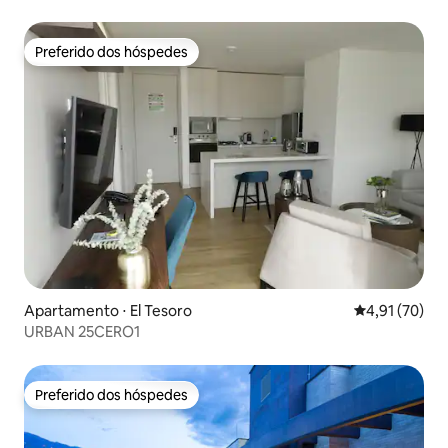
Preferido dos hóspedes
Preferido dos hóspedes
Apartamento ⋅ El Tesoro
4,91 de uma a
4,91 (70)
URBAN 25CERO1
Preferido dos hóspedes
Preferido dos hóspedes