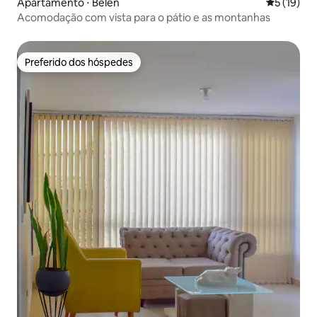
Apartamento ⋅ Belén
5 de uma a
5 (19)
Acomodação com vista para o pátio e as montanhas
Preferido dos hóspedes
Preferido dos hóspedes