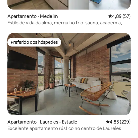
Apartamento ⋅ Medellín
4,89 de uma a
4,89 (57)
Estilo de vida da alma, mergulho frio, sauna, academia,
piscina.
Preferido dos hóspedes
Preferido dos hóspedes
Apartamento ⋅ Laureles - Estadio
4,85 de uma av
4,85 (229)
Excelente apartamento rústico no centro de Laureles