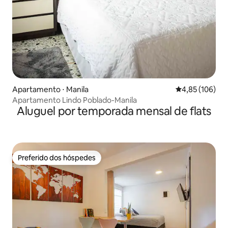
Apartamento ⋅ Manila
4,85 de uma av
4,85 (106)
Apartamento Lindo Poblado-Manila
Aluguel por temporada mensal de flats
Preferido dos hóspedes
Preferido dos hóspedes