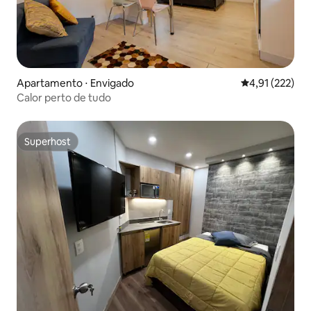
Apartamento ⋅ Envigado
4,91 de uma av
4,91 (222)
Calor perto de tudo
Superhost
Superhost