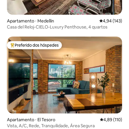
Apartamento ⋅ Medellín
4,94 de uma av
4,94 (143)
Casa del Reloj-CIELO-Luxury Penthouse, 4 quartos
Preferido dos hóspedes
Entre os melhores preferidos dos hóspedes
Apartamento ⋅ El Tesoro
4,89 de uma av
4,89 (110)
Vista, A/C, Rede, Tranquilidade, Área Segura