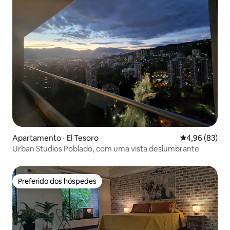
Apartamento ⋅ El Tesoro
4,96 de uma a
4,96 (83)
Urban Studios Poblado, com uma vista deslumbrante
Preferido dos hóspedes
Preferido dos hóspedes