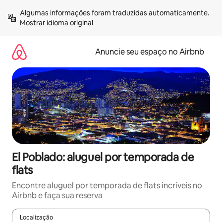
Pular
Algumas informações foram traduzidas automaticamente. 
para
Mostrar idioma original
o
conteúdo
Anuncie seu espaço no Airbnb
El Poblado: aluguel por temporada de
flats
Encontre aluguel por temporada de flats incríveis no
Airbnb e faça sua reserva
Localização