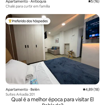
Apartamento ⋅ Antioquia
5 de uma a
5 (16)
Chalé para curtir em família
Preferido dos hóspedes
Entre os melhores preferidos dos hóspedes
Apartamento ⋅ Belén
4,89 de uma a
4,89 (18)
Suítes Arkadia 201
Qual é a melhor época para visitar El