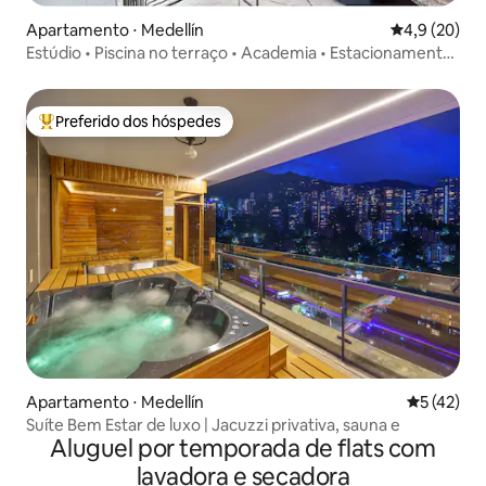
Apartamento ⋅ Medellín
4,9 de uma a
4,9 (20)
Estúdio • Piscina no terraço • Academia • Estacionamento
• Wi-Fi rápido
Preferido dos hóspedes
Entre os melhores preferidos dos hóspedes
Apartamento ⋅ Medellín
5 de uma a
5 (42)
Suíte Bem Estar de luxo | Jacuzzi privativa, sauna e
Aluguel por temporada de flats com
lavadora e secadora