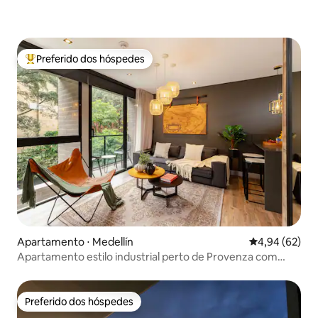
Preferido dos hóspedes
Entre os melhores preferidos dos hóspedes
Apartamento ⋅ Medellín
4,94 de uma a
4,94 (62)
Apartamento estilo industrial perto de Provenza com
varanda
Preferido dos hóspedes
Preferido dos hóspedes