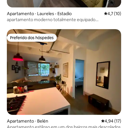
Apartamento ⋅ Laureles - Estadio
4,7 de uma a
4,7 (10)
apartamento moderno totalmente equipado
Conquistadores
Preferido dos hóspedes
Preferido dos hóspedes
Apartamento ⋅ Belén
4,94 de uma a
4,94 (17)
Apartamento estiloso em um dos bairros mais descolados