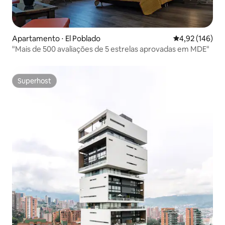
Apartamento ⋅ El Poblado
4,92 de uma av
4,92 (146)
"Mais de 500 avaliações de 5 estrelas aprovadas em MDE"
Superhost
Superhost