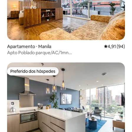
Apartamento ⋅ Manila
4,91 de uma a
4,91 (94)
Apto Poblado parque/AC/1mn
Provenza/estacionamento/vista/lavanderia
Preferido dos hóspedes
Preferido dos hóspedes