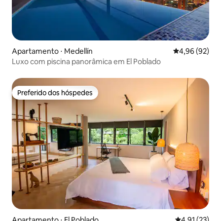
Apartamento ⋅ Medellín
4,96 de uma a
4,96 (92)
Luxo com piscina panorâmica em El Poblado
Preferido dos hóspedes
Preferido dos hóspedes
Apartamento ⋅ El Poblado
4,91 de uma a
4,91 (23)