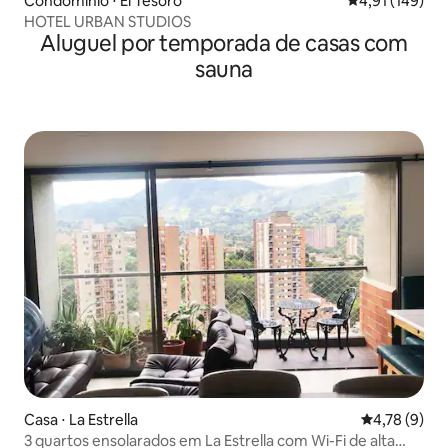
Condomínio ⋅ El Tesoro
4,91 de uma av
4,91 (149)
HOTEL URBAN STUDIOS
Aluguel por temporada de casas com
sauna
Casa ⋅ La Estrella
4,78 de uma 
4,78 (9)
3 quartos ensolarados em La Estrella com Wi-Fi de alta