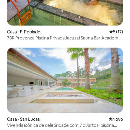
Casa ⋅ El Poblado
5 de uma a
5 (17)
7BR Provenza Piscina PrivadaJacuzzi Sauna Bar Academia
eAC
Casa ⋅ San Lucas
Novo lugar
Novo
Vivenda icônica de celebridade com 7 quartos: piscina