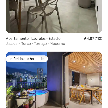
Apartamento ⋅ Laureles - Estadio
4,87 de uma av
4,87 (110)
Jacuzzi • Turco • Terraço • Moderno
Preferido dos hóspedes
Preferido dos hóspedes