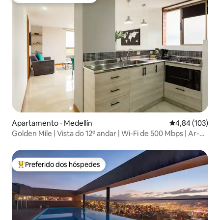
Preferido dos hóspedes
Apartamento ⋅ Medellín
4,84 de uma av
4,84 (103)
Golden Mile | Vista do 12º andar | Wi-Fi de 500 Mbps | Ar-
condicionado
Preferido dos hóspedes
Entre os melhores preferidos dos hóspedes