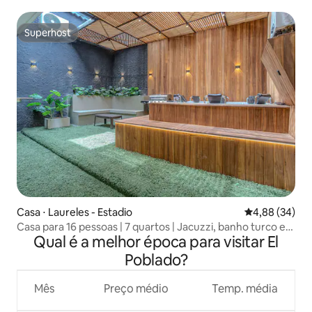
aquecida • cinema
Superhost
Superhost
Casa ⋅ Laureles - Estadio
4,88 de uma a
4,88 (34)
Casa para 16 pessoas | 7 quartos | Jacuzzi, banho turco e
Qual é a melhor época para visitar El
estacionamento
Poblado?
Mês
Preço médio
Temp. média