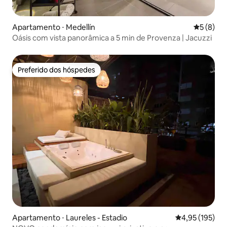
Apartamento ⋅ Medellín
5 de uma 
5 (8)
Oásis com vista panorâmica a 5 min de Provenza | Jacuzzi
Preferido dos hóspedes
Preferido dos hóspedes
Apartamento ⋅ Laureles - Estadio
4,95 de uma av
4,95 (195)