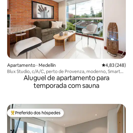
Apartamento ⋅ Medellín
4,83 de uma ava
4,83 (248)
Blux Studio, c/A/C, perto de Provenza, moderno, Smart
Aluguel de apartamento para
TV
temporada com sauna
Preferido dos hóspedes
Entre os melhores preferidos dos hóspedes