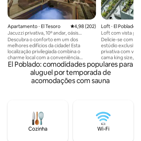
Apartamento ⋅ El Tesoro
4,98 de uma avaliação média de 
4,98 (202)
Loft ⋅ El Poblado
Jacuzzi privativa, 10º andar, oásis
Loft com vista para
encantador
Localização privi
Descubra o conforto em um dos
Delicie-se com Med
melhores edifícios da cidade! Esta
estúdio exclusivo
localização privilegiada combina o
privativa com vist
charme local com a conveniência
cama king size, ar
El Poblado: comodidades populares para
moderna, acolhendo tanto os
deslumbrantes da
moradores quanto os visitantes.
retiro para elegân
aluguel por temporada de
Desfrute de comodidades de alto nível:
noturna vibrante. 
acomodações com sauna
lavanderia, academia, spa, sauna a vapor,
a poucos passos d
piscina, restaurante com serviço de
no terraço, cafés 
quarto e sua própria banheira de
com a vida noturn
hidromassagem privativa na varanda. O
poucos minutos de
apartamento de 82 metros quadrados
de TV inteligente 
dispõe de dois quartos, ambos com ar
espaço de trabalho
condicionado. Rodeado por vegetação
velocidade, cozin
exuberante, ele permanece
lavar/secar, acade
Cozinha
Wi-Fi
naturalmente fresco, oferecendo um
bares, restaurantes
refúgio aconchegante que pode até