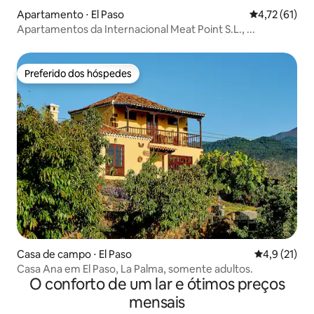
Apartamento ⋅ El Paso
4,72 de uma a
4,72 (61)
Apartamentos da Internacional Meat Point S.L., ...
Preferido dos hóspedes
Preferido dos hóspedes
Casa de campo ⋅ El Paso
4,9 de uma a
4,9 (21)
Casa Ana em El Paso, La Palma, somente adultos.
O conforto de um lar e ótimos preços
mensais