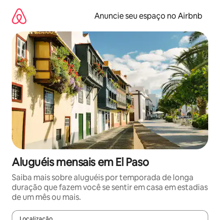
Pular
para
Anuncie seu espaço no Airbnb
o
conteúdo
Aluguéis mensais em El Paso
Saiba mais sobre aluguéis por temporada de longa
duração que fazem você se sentir em casa em estadias
de um mês ou mais.
Localização