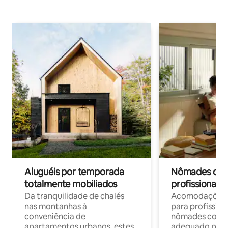
Aluguéis por temporada
Nômades digit
totalmente mobiliados
profissionais 
Da tranquilidade de chalés
Acomodações c
nas montanhas à
para profission
conveniência de
nômades com W
apartamentos urbanos, estes
adequado para 