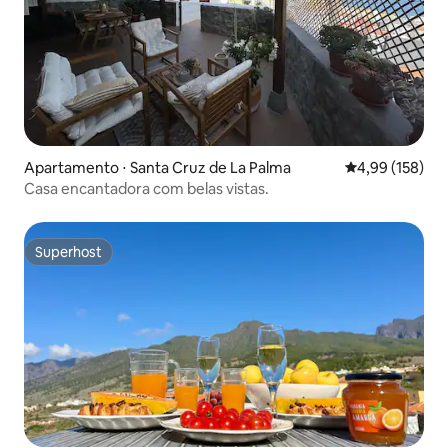
Apartamento ⋅ Santa Cruz de La Palma
4,99 de uma av
4,99 (158)
Casa encantadora com belas vistas.
Superhost
Superhost