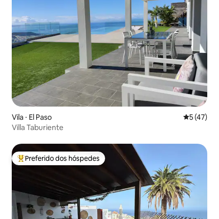
Vila ⋅ El Paso
5 de uma a
5 (47)
Villa Taburiente
Preferido dos hóspedes
Entre os melhores preferidos dos hóspedes