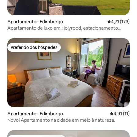
Apartamento ⋅ Edimburgo
4,71 de uma av
4,71 (173)
Apartamento de luxo em Holyrood, estacionamento
gratuito
Preferido dos hóspedes
Preferido dos hóspedes
Apartamento ⋅ Edimburgo
4,91 de uma a
4,91 (11)
Novo! Apartamento na cidade em meio à natureza.