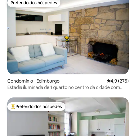
Preferido dos hóspedes
Preferido dos hóspedes
Condomínio ⋅ Edimburgo
4,9 de uma av
4,9 (276)
Estadia iluminada de 1 quarto no centro da cidade com
toque histórico
Preferido dos hóspedes
Entre os melhores preferidos dos hóspedes