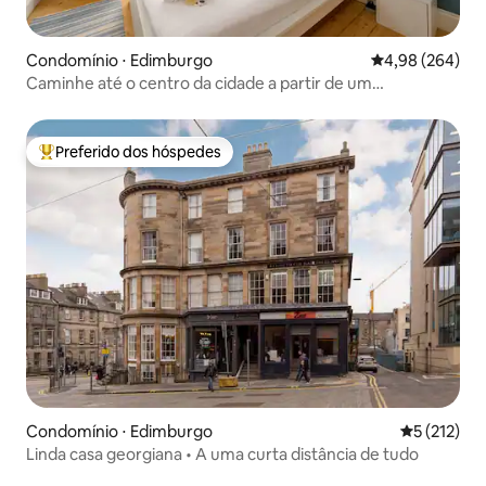
Condomínio ⋅ Edimburgo
4,98 de uma ava
4,98 (264)
Caminhe até o centro da cidade a partir de um
apartamento charmoso
Preferido dos hóspedes
Entre os melhores preferidos dos hóspedes
Condomínio ⋅ Edimburgo
5 de uma av
5 (212)
Linda casa georgiana • A uma curta distância de tudo