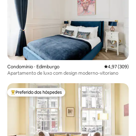
Condomínio ⋅ Edimburgo
4,97 de uma ava
4,97 (309)
Apartamento de luxo com design moderno-vitoriano
Preferido dos hóspedes
Entre os melhores preferidos dos hóspedes