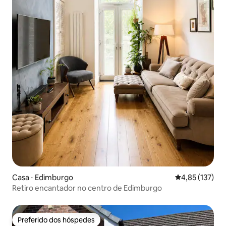
Casa ⋅ Edimburgo
4,85 de uma av
4,85 (137)
Retiro encantador no centro de Edimburgo
Preferido dos hóspedes
Preferido dos hóspedes