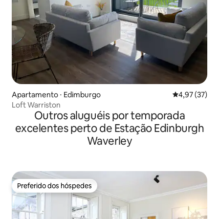
Apartamento ⋅ Edimburgo
4,97 de uma a
4,97 (37)
Loft Warriston
Outros aluguéis por temporada
excelentes perto de Estação Edinburgh
Waverley
Preferido dos hóspedes
Preferido dos hóspedes