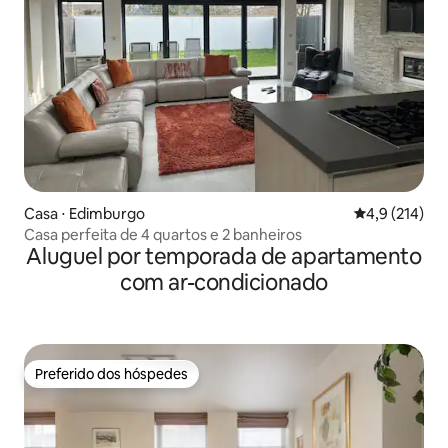
Casa ⋅ Edimburgo
4,9 de uma av
4,9 (214)
Casa perfeita de 4 quartos e 2 banheiros
Aluguel por temporada de apartamento
com ar-condicionado
Preferido dos hóspedes
Preferido dos hóspedes