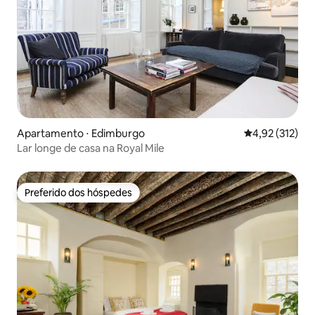
Apartamento ⋅ Edimburgo
4,92 de uma av
4,92 (312)
Lar longe de casa na Royal Mile
Preferido dos hóspedes
Preferido dos hóspedes