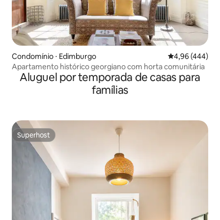
Condomínio ⋅ Edimburgo
4,96 de uma ava
4,96 (444)
Apartamento histórico georgiano com horta comunitária
Aluguel por temporada de casas para
famílias
Superhost
Superhost