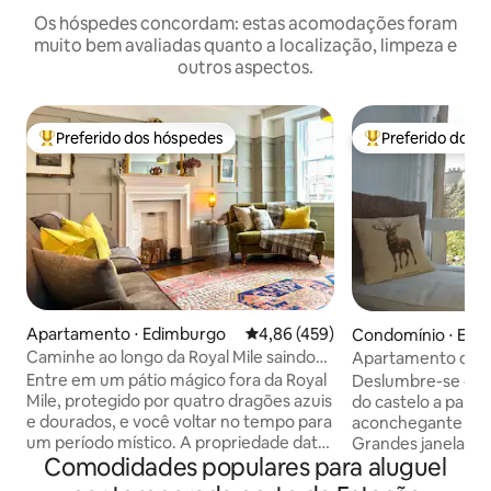
Os hóspedes concordam: estas acomodações foram
muito bem avaliadas quanto a localização, limpeza e
outros aspectos.
Preferido dos hóspedes
Preferido dos 
Entre os melhores preferidos dos hóspedes
Entre os melhore
Apartamento ⋅ Edimburgo
4,86 de uma avaliação média de 
4,86 (459)
Condomínio ⋅ Edi
Caminhe ao longo da Royal Mile saindo
Apartamento desl
de um apartamento elegante
para o castelo na 
Entre em um pátio mágico fora da Royal
Deslumbre-se com
Mile, protegido por quatro dragões azuis
do castelo a part
e dourados, e você voltar no tempo para
aconchegante e c
um período místico. A propriedade data
Grandes janelas de
Comodidades populares para aluguel
de 1790, mas foi atualizada com
decoração com t
simpatia. As maravilhas do Festival de
mistura de móvei