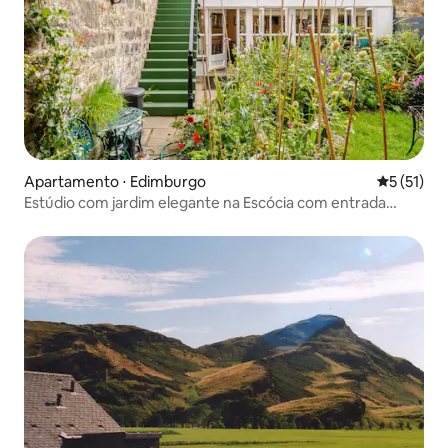
Apartamento ⋅ Edimburgo
5 de uma a
5 (51)
Estúdio com jardim elegante na Escócia com entrada
privativa