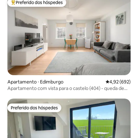
Preferido dos hóspedes
Entre os melhores preferidos dos hóspedes
Apartamento ⋅ Edimburgo
4,92 de uma ava
4,92 (692)
Apartamento com vista para o castelo (404) - queda de
preço
Preferido dos hóspedes
Preferido dos hóspedes