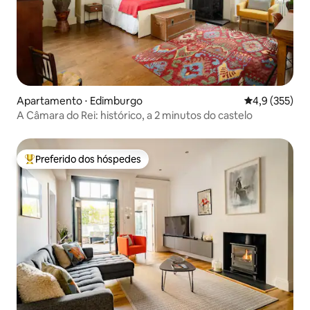
Apartamento ⋅ Edimburgo
4,9 de uma av
4,9 (355)
A Câmara do Rei: histórico, a 2 minutos do castelo
Preferido dos hóspedes
Entre os melhores preferidos dos hóspedes