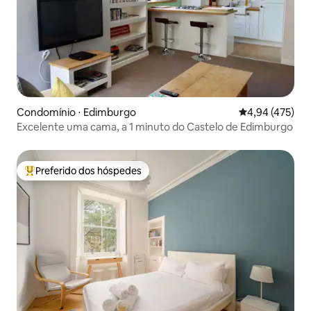
Condomínio ⋅ Edimburgo
4,94 de uma av
4,94 (475)
Excelente uma cama, a 1 minuto do Castelo de Edimburgo
Preferido dos hóspedes
Entre os melhores preferidos dos hóspedes