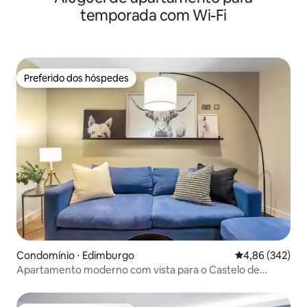
temporada com Wi-Fi
Preferido dos hóspedes
Preferido dos hóspedes
Condomínio ⋅ Edimburgo
4,86 de uma ava
4,86 (342)
Apartamento moderno com vista para o Castelo de
Edimburgo