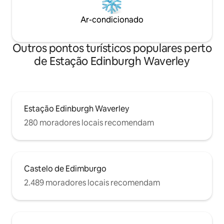
jogo em uma localização tão central! O
transporte do aeroporto pode ser de
Ar-condicionado
ônibus ou bonde e ambas as paradas
ficam a 5 minutos a pé da colina até o
apartamento.
Outros pontos turísticos populares perto
de Estação Edinburgh Waverley
Estação Edinburgh Waverley
280 moradores locais recomendam
Castelo de Edimburgo
2.489 moradores locais recomendam