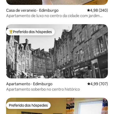
Casa de veraneio ⋅ Edimburgo
4,98 de uma ava
4,98 (240)
Apartamento de luxo no centro da cidade com jardim
privativo e estacionamento
Preferido dos hóspedes
Entre os melhores preferidos dos hóspedes
Apartamento ⋅ Edimburgo
4,99 de uma ava
4,99 (707)
Apartamento soberbo no centro histórico
Preferido dos hóspedes
Preferido dos hóspedes