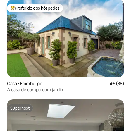
Preferido dos hóspedes
Entre os melhores preferidos dos hóspedes
Casa ⋅ Edimburgo
5 de uma a
5 (38)
A casa de campo com jardim
Superhost
Superhost