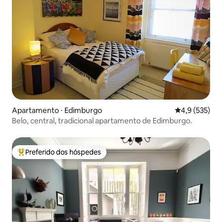
Apartamento ⋅ Edimburgo
4,9 de uma av
4,9 (535)
Belo, central, tradicional apartamento de Edimburgo.
Preferido dos hóspedes
Entre os melhores preferidos dos hóspedes