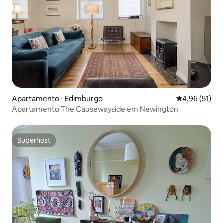
Apartamento ⋅ Edimburgo
4,96 de uma a
4,96 (51)
Apartamento The Causewayside em Newington
Superhost
Superhost