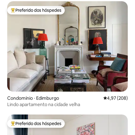
Preferido dos hóspedes
Entre os melhores preferidos dos hóspedes
Condomínio ⋅ Edimburgo
4,97 de uma ava
4,97 (208)
Lindo apartamento na cidade velha
Preferido dos hóspedes
Entre os melhores preferidos dos hóspedes