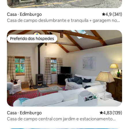
Casa ⋅ Edimburgo
4,9 de uma av
4,9 (341)
Casa de campo deslumbrante e tranquila + garagem no
centro da cidade
Preferido dos hóspedes
Preferido dos hóspedes
Casa ⋅ Edimburgo
4,83 de uma av
4,83 (139)
Casa de campo central com jardim e estacionamento
gratuito