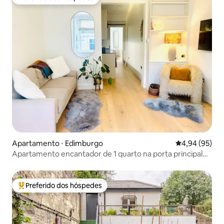
Preferido dos hóspedes
Apartamento ⋅ Edimburgo
4,94 de uma a
4,94 (95)
Apartamento encantador de 1 quarto na porta principal
de Stockbridge
Preferido dos hóspedes
Entre os melhores preferidos dos hóspedes