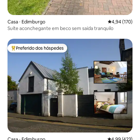
Casa ⋅ Edimburgo
4,94 de uma av
4,94 (170)
Suíte aconchegante em beco sem saída tranquilo
Preferido dos hóspedes
Entre os melhores preferidos dos hóspedes
Casa ⋅ Edimburgo
4,99 de uma av
4,99 (423)