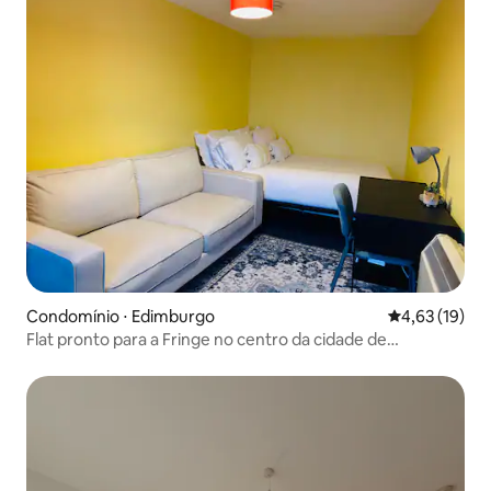
Condomínio ⋅ Edimburgo
4,63 de uma a
4,63 (19)
Flat pronto para a Fringe no centro da cidade de
Edimburgo