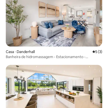
Casa ⋅ Danderhall
5 de uma 
5 (3)
Banheira de hidromassagem - Estacionamento -
Edinburgh Shawfair - Próximo ao hospital