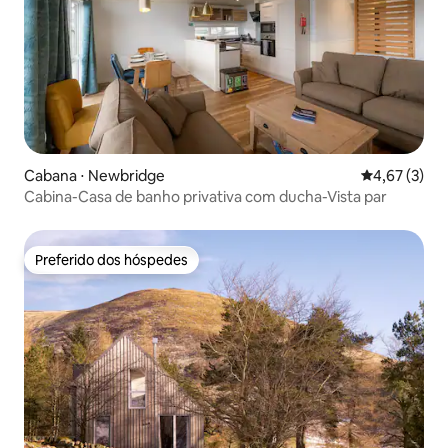
Cabana ⋅ Newbridge
4,67 de uma 
4,67 (3)
Cabina-Casa de banho privativa com ducha-Vista par
Preferido dos hóspedes
Preferido dos hóspedes