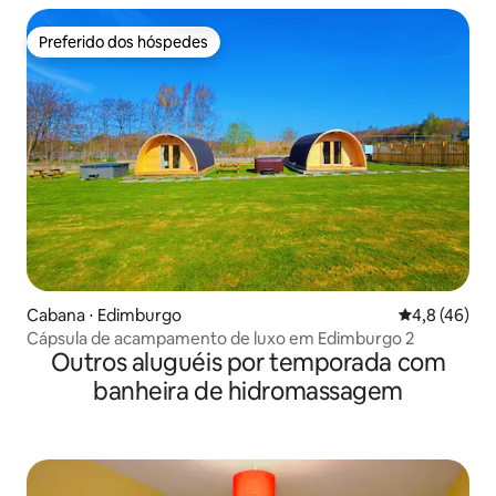
Preferido dos hóspedes
Preferido dos hóspedes
Cabana ⋅ Edimburgo
4,8 de uma a
4,8 (46)
Cápsula de acampamento de luxo em Edimburgo 2
Outros aluguéis por temporada com
banheira de hidromassagem