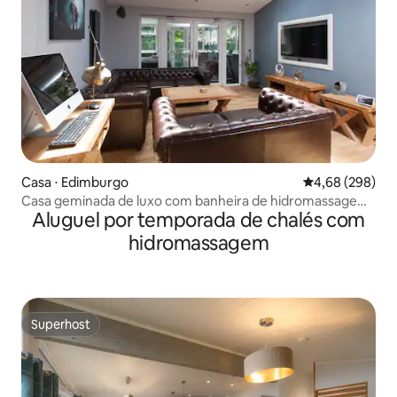
Casa ⋅ Edimburgo
4,68 de uma ava
4,68 (298)
Casa geminada de luxo com banheira de hidromassagem
Aluguel por temporada de chalés com
perto de Arthur's Seat
hidromassagem
Superhost
Superhost