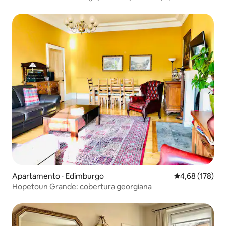
Apartamento ⋅ Edimburgo
4,68 de uma av
4,68 (178)
Hopetoun Grande: cobertura georgiana