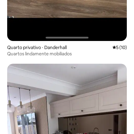
Quarto privativo ⋅ Danderhall
5 de uma a
5 (10)
Quartos lindamente mobiliados