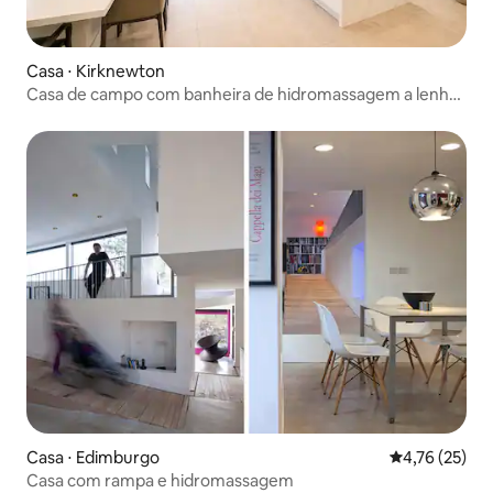
Casa ⋅ Kirknewton
Casa de campo com banheira de hidromassagem a lenha
e vista
Casa ⋅ Edimburgo
4,76 de uma a
4,76 (25)
Casa com rampa e hidromassagem