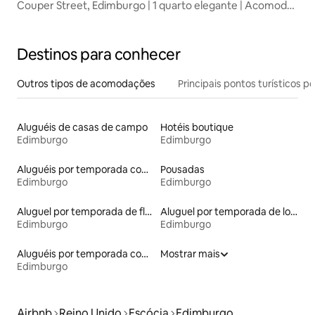
Couper Street, Edimburgo | 1 quarto elegante | Acomoda
2 pessoas
Destinos para conhecer
Outros tipos de acomodações
Principais pontos turísticos po
Aluguéis de casas de campo
Hotéis boutique
Edimburgo
Edimburgo
Aluguéis por temporada com acesso ao lago
Pousadas
Edimburgo
Edimburgo
Aluguel por temporada de flats
Aluguel por temporada de lofts
Edimburgo
Edimburgo
Aluguéis por temporada com acesso à praia
Mostrar mais
Edimburgo
Airbnb
Reino Unido
Escócia
Edimburgo