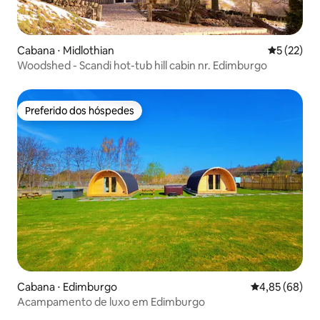
Cabana ⋅ Midlothian
5 de uma a
5 (22)
Woodshed - Scandi hot-tub hill cabin nr. Edimburgo
Preferido dos hóspedes
Preferido dos hóspedes
Cabana ⋅ Edimburgo
4,85 de uma a
4,85 (68)
Acampamento de luxo em Edimburgo