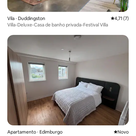
Vila ⋅ Duddingston
4,71 de uma 
4,71 (7)
Villa-Deluxe-Casa de banho privada-Festival Villa
Apartamento ⋅ Edimburgo
Novo lugar
Novo