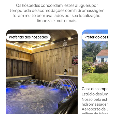
Os hóspedes concordam: estes aluguéis por
temporada de acomodações com hidromassagem
foram muito bem avaliados por sua localização,
limpeza e muito mais.
Preferido dos hóspedes
Preferido dos hó
Preferido dos hóspedes
Preferido dos hó
Casa de campo ⋅ 
o
Estúdio deslumbr
hidromassagem ao 
Nosso belo estúdi
hidromassagem es
Aeroporto de Edim
milhas do West End. Perfeito 