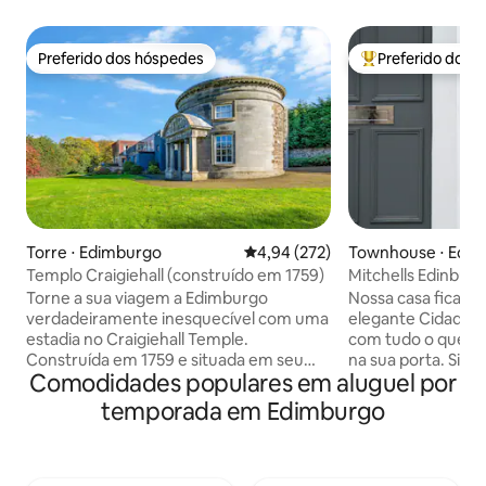
Preferido dos hóspedes
Preferido dos 
Preferido dos hóspedes
Entre os melhore
Torre ⋅ Edimburgo
4,94 de uma avaliação média de 
4,94 (272)
Townhouse ⋅ Edi
Templo Craigiehall (construído em 1759)
Mitchells Edinbur
Townhouse de 4 q
Torne a sua viagem a Edimburgo
Nossa casa fica b
verdadeiramente inesquecível com uma
elegante Cidade 
estadia no Craigiehall Temple.
com tudo o que a
Construída em 1759 e situada em seu
na sua porta. Situada em três andares
Comodidades populares em aluguel por
próprio terreno em uma antiga parte da
com muito espaço, 
Propriedade Craigiehall, sua classificação
perfeito para uma 
temporada em Edimburgo
de Grau A se deve ao seu
descontraída para 
impressionante pórtico exibindo o
grupos e viajantes de n
brasão do 1º Marquês de Annandale.
salas do Mitchells
Uma placa na parede traz uma citação
acordo com as es