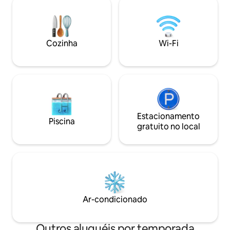
de Horácio: "Dum Iicet in rebus jucundis
paleta suave de 
vive beatus", "Viva feliz enquanto pode
características or
entre coisas alegres". Esperamos que
são compensadas 
uma estadia no Temple proporcione
impressionantes 
Cozinha
Wi-Fi
essa experiência e seja fiel a essa visão
contemporâneos.
Estacionamento
Piscina
gratuito no local
Ar-condicionado
Outros aluguéis por temporada