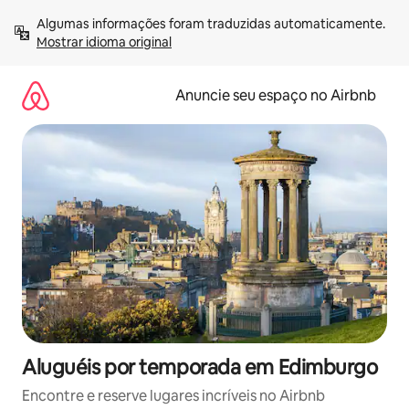
Pular
Algumas informações foram traduzidas automaticamente. 
para
Mostrar idioma original
o
conteúdo
Anuncie seu espaço no Airbnb
Aluguéis por temporada em Edimburgo
Encontre e reserve lugares incríveis no Airbnb