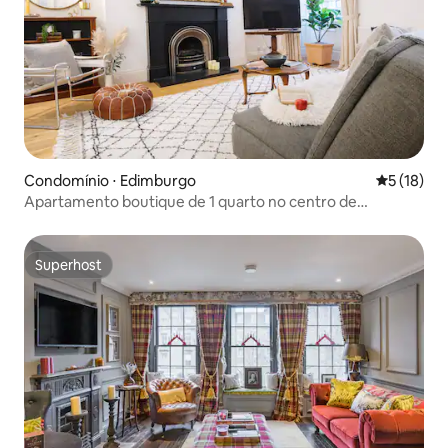
Condomínio ⋅ Edimburgo
5 de uma a
5 (18)
Apartamento boutique de 1 quarto no centro de
Edimburgo
Superhost
Superhost