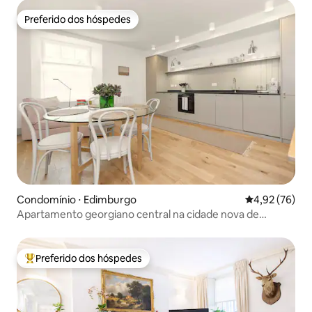
Preferido dos hóspedes
Preferido dos hóspedes
Condomínio ⋅ Edimburgo
4,92 de uma a
4,92 (76)
Apartamento georgiano central na cidade nova de
Edimburgo
Preferido dos hóspedes
Entre os melhores preferidos dos hóspedes