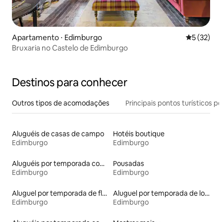
Apartamento ⋅ Edimburgo
5 de uma a
5 (32)
Bruxaria no Castelo de Edimburgo
Destinos para conhecer
Outros tipos de acomodações
Principais pontos turísticos po
Aluguéis de casas de campo
Hotéis boutique
Edimburgo
Edimburgo
Aluguéis por temporada com acesso ao lago
Pousadas
Edimburgo
Edimburgo
Aluguel por temporada de flats
Aluguel por temporada de lofts
Edimburgo
Edimburgo