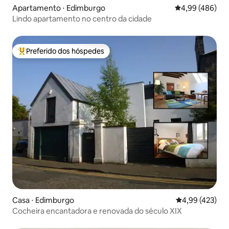
Apartamento ⋅ Edimburgo
4,99 de uma ava
4,99 (486)
Lindo apartamento no centro da cidade
Preferido dos hóspedes
Entre os melhores preferidos dos hóspedes
Casa ⋅ Edimburgo
4,99 de uma av
4,99 (423)
Cocheira encantadora e renovada do século XIX