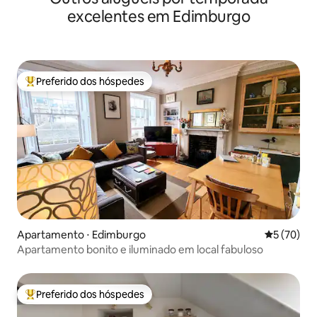
excelentes em Edimburgo
Preferido dos hóspedes
Entre os melhores preferidos dos hóspedes
Apartamento ⋅ Edimburgo
5 de uma a
5 (70)
Apartamento bonito e iluminado em local fabuloso
Preferido dos hóspedes
Entre os melhores preferidos dos hóspedes