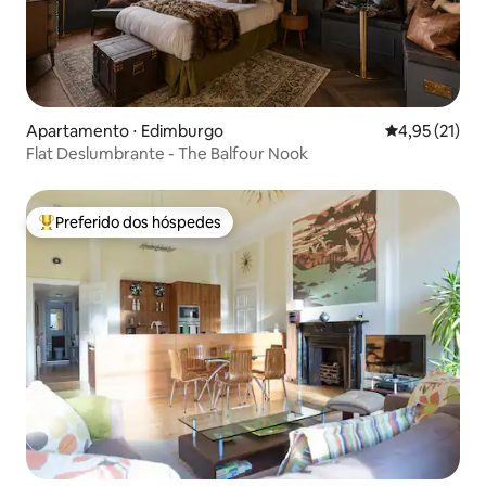
Apartamento ⋅ Edimburgo
4,95 de uma a
4,95 (21)
Flat Deslumbrante - The Balfour Nook
Preferido dos hóspedes
Entre os melhores preferidos dos hóspedes