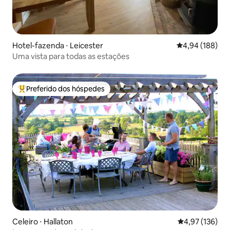
Hotel-fazenda ⋅ Leicester
4,94 de uma av
4,94 (188)
Uma vista para todas as estações
Preferido dos hóspedes
Entre os melhores preferidos dos hóspedes
Celeiro ⋅ Hallaton
4,97 de uma av
4,97 (136)