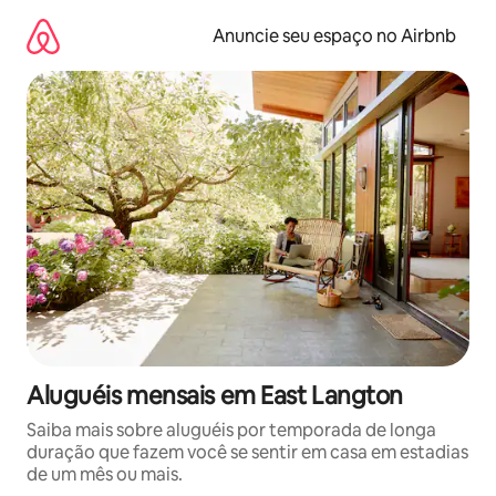
Pular
para
Anuncie seu espaço no Airbnb
o
conteúdo
Aluguéis mensais em East Langton
Saiba mais sobre aluguéis por temporada de longa
duração que fazem você se sentir em casa em estadias
de um mês ou mais.