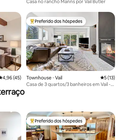
Casa no rancho Manns por Vail Butler
Preferido dos hóspedes
os hóspedes
Entre os melhores preferidos dos hóspedes
ções
4,96 de uma avaliação média de 5, 45 avaliações
4,96 (45)
Townhouse ⋅ Vail
5 de uma avaliação
5 (13)
Casa de 3 quartos/3 banheiros em Vail -
terraço
Animais de estimação bem-vindos!
Preferido dos hóspedes
os hóspedes
Entre os melhores preferidos dos hóspedes