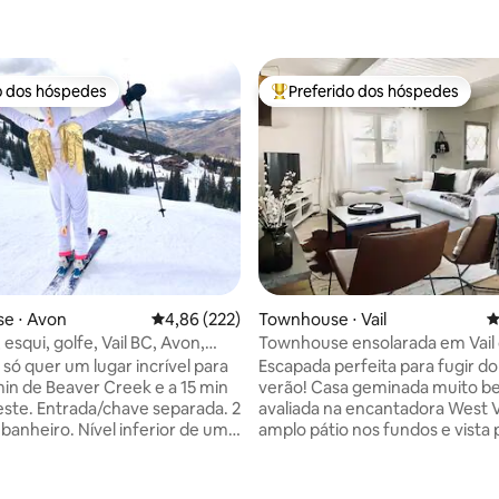
o dos hóspedes
Preferido dos hóspedes
o dos hóspedes
Entre os melhores preferidos d
édia de 5, 231 avaliações
e ⋅ Avon
4,86 de uma avaliação média de 5, 222 avalia
4,86 (222)
Townhouse ⋅ Vail
4
 esqui, golfe, Vail BC, Avon,
Townhouse ensolarada em Vail
independente/chave
espaçoso e vistas!
 só quer um lugar incrível para
Escapada perfeita para fugir do
 min de Beaver Creek e a 15 min
verão! Casa geminada muito 
 este. Entrada/chave separada. 2
avaliada na encantadora West V
 banheiro. Nível inferior de uma
amplo pátio nos fundos e vista 
inada de 3 andares no Campo
vale. Desfrute de uma atmosfe
. Quintal espaçoso,
moderna e rústica nesta unida
je; refeições ao ar livre.
extremidade totalmente renov