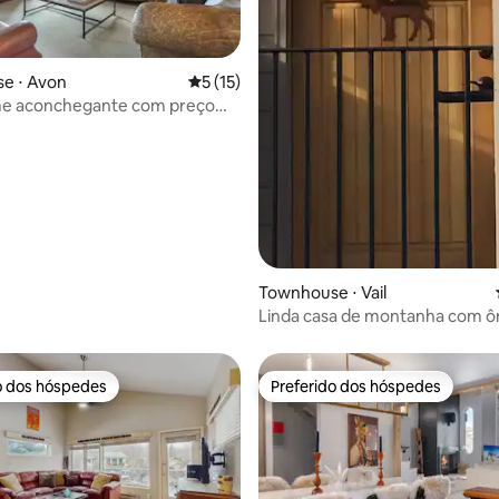
 média de 5, 3 avaliações
e ⋅ Avon
5 de uma avaliação média de 5, 15 avalia
5 (15)
 aconchegante com preço
, banheira de hidromassagem
Townhouse ⋅ Vail
Linda casa de montanha com ô
gratuito
o dos hóspedes
Preferido dos hóspedes
o dos hóspedes
Preferido dos hóspedes