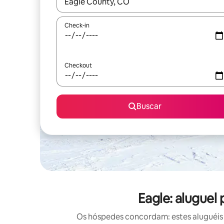
Quando os resultados estiverem disponíveis, expl
Check-in
Checkout
Buscar
Eagle: alugue
Os hóspedes concordam: estes aluguéis 