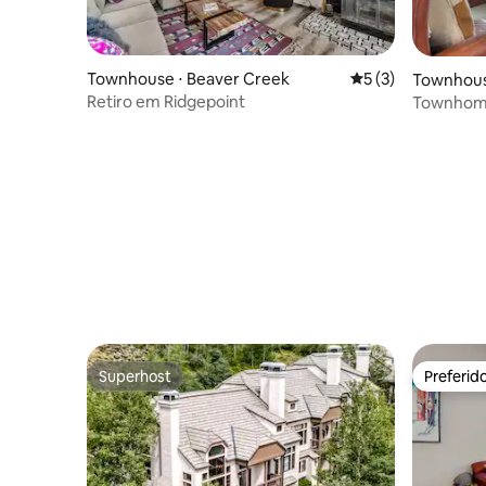
Townhouse ⋅ Beaver Creek
5 de uma avaliação
5 (3)
Townhous
Retiro em Ridgepoint
Townhome
acessível
no local
Superhost
Preferid
Superhost
Preferid