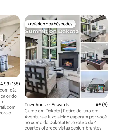
Townhous
Preferido dos hóspedes
Preferi
os hóspedes
Preferido dos hóspedes
Preferi
Acomodaç
perto
Casa de 
renovada
esqui. Cozinha remodelada, sala de
jantar e 
superior 
pistas de esqui. A suít
andar do 
hóspedes e
quarto t
ções
,99 de uma avaliação média de 5, 158 avaliações
4,99 (158)
completo
adicional no 
 com pátio
inclui u
 calor do
estaciona
bem
Townhouse ⋅ Edwards
5 de uma avaliaçã
5 (6)
banheira
ail, com
Cume em Dakota | Retiro de luxo em
(compart
para o
Arrowhead
Aventura e luxo alpino esperam por você
adjacent
ra
no cume de Dakota! Este retiro de 4
comodid
de de
quartos oferece vistas deslumbrantes
ada,