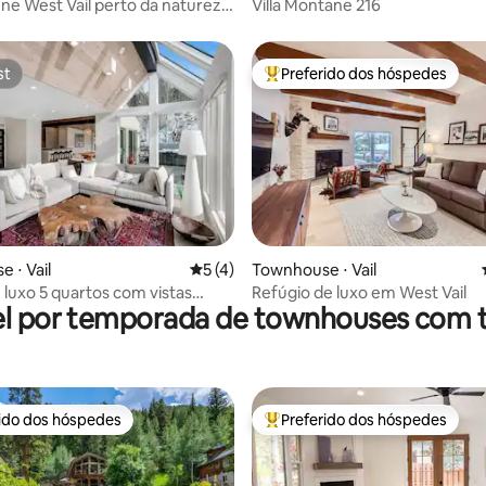
ne West Vail perto da natureza
Villa Montane 216
us
st
Preferido dos hóspedes
st
Entre os melhores preferidos d
média de 5, 21 avaliações
 ⋅ Vail
5 de uma avaliação média de 5, 4 avalia
5 (4)
Townhouse ⋅ Vail
 luxo 5 quartos com vistas
Refúgio de luxo em West Vail
l por temporada de townhouses com 
 e banheira de hidromassagem
rido dos hóspedes
Preferido dos hóspedes
 melhores preferidos dos hóspedes
Entre os melhores preferidos d