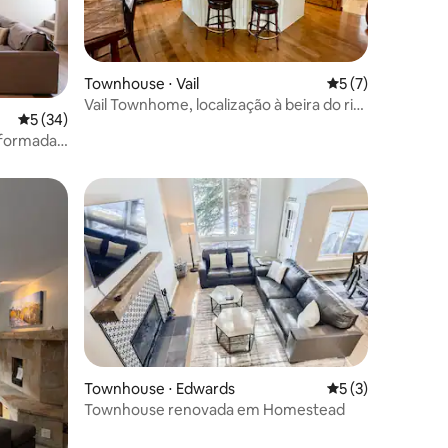
Townhouse ⋅ Vail
5 de uma avaliaçã
5 (7)
Vail Townhome, localização à beira do rio,
5 de uma avaliação média de 5, 34 avaliações
5 (34)
ções
ótimo custo-benefício
eformada
Aspen
os hóspedes
ções
Townhouse ⋅ Edwards
5 de uma avaliaçã
5 (3)
Townhouse renovada em Homestead