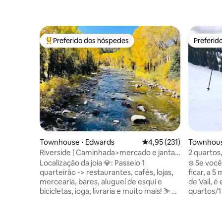
Preferido dos hóspedes
Preferid
Entre os melhores preferidos dos hóspedes
Preferid
Townhouse ⋅ Edwards
4,95 de uma avaliação m
4,95 (231)
Townhous
Riverside | Caminhada>mercado e jantar!
2 quartos,
5 min>BeaverCreek
entrada 
Localização da joia 💎: Passeio 1
❄️ Se você
quarteirão -> restaurantes, cafés, lojas,
ficar, a 5
mercearia, bares, aluguel de esqui e
de Vail, é
bicicletas, ioga, livraria e muito mais! ⛷ 4
quartos/1
min de esqui ⭆ Beaver Creek; 15 min ⭆
casa gem
Vail Nativo do CO local! | Mais de 575
de Golfe Eagle Vail
Superhosts 🎖️ e líderes do Airbnb de 5
pátio de la