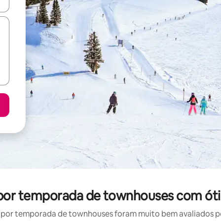
ore-os usando as seta para cima e para baixo do teclado ou tocando e
l por temporada de townhouses com óti
por temporada de townhouses foram muito bem avaliados por