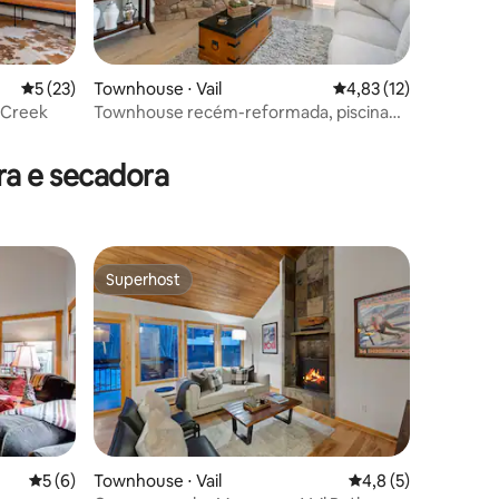
ções
5 de uma avaliação média de 5, 23 avaliações
5 (23)
Townhouse ⋅ Vail
4,83 de uma avaliação
4,83 (12)
 Creek
Townhouse recém-reformada, piscina
de verão aberta
a e secadora
Superhost
Superhost
ções
5 de uma avaliação média de 5, 6 avaliações
5 (6)
Townhouse ⋅ Vail
4,8 de uma avaliaçã
4,8 (5)