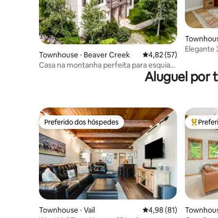
Townhous
Elegante 
Townhouse ⋅ Beaver Creek
4,82 de uma avaliação 
4,82 (57)
Estacion
Casa na montanha perfeita para esquiar,
Aluguel por
caminhar até a cidade
Preferido dos hóspedes
Prefe
Preferido dos hóspedes
Entre os
Townhouse ⋅ Vail
4,98 de uma avaliação 
4,98 (81)
Townhouse