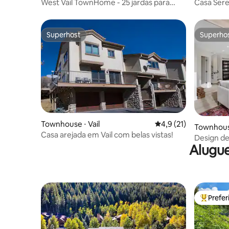
West Vail TownHome - 25 jardas para
Casa Sere
parada de ônibus gratuita de Vail
e do ônib
Superhost
Superho
Superhost
Superho
Townhouse ⋅ Vail
4,9 de uma avaliação 
4,9 (21)
Townhouse
Casa arejada em Vail com belas vistas!
Design de
Alugue
incríveis
Prefe
Entre os