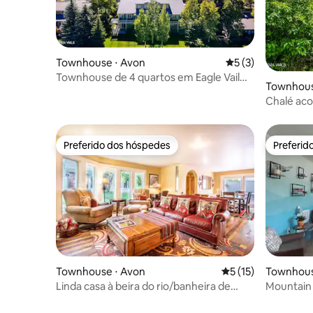
Townhouse ⋅ Avon
5 de uma avaliação
5 (3)
Townhouse de 4 quartos em Eagle Vail
Townhouse
junto ao campo de golfe
Chalé aco
Preferido dos hóspedes
Preferid
Preferido dos hóspedes
Preferid
Townhouse ⋅ Avon
5 de uma avaliação 
5 (15)
Townhous
Linda casa à beira do rio/banheira de
Mountain
hidromassagem privativa
(Vail Valle