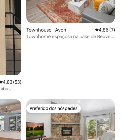
ções
Townhouse ⋅ Avon
4,86 de uma avaliaçã
4,86 (7)
Townhome espaçosa na base de Beaver
Creek | B201
4,83 de uma avaliação média de 5, 53 avaliações
4,83 (53)
nibus
Preferido dos hóspedes
Preferido dos hóspedes