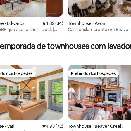
e ⋅ Edwards
4,82 de uma avaliação média de 5, 34 avalia
4,82 (34)
Townhouse ⋅ Avon
3BR que aceita cães | Deck |
Casa deslumbrante em Beaver
média de 5, 57 avaliações
amento em garagem
 temporada de townhouses com lavador
rido dos hóspedes
Preferido dos hóspedes
 melhores preferidos dos hóspedes
Preferido dos hóspedes
média de 5, 81 avaliações
 ⋅ Vail
4,93 de uma avaliação média de 5, 72 avalia
4,93 (72)
Townhouse ⋅ Beaver Creek