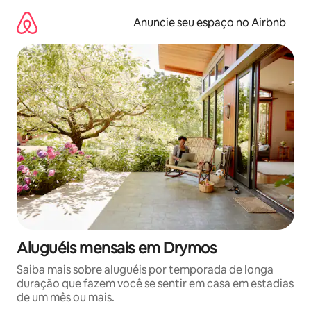
Pular
para
Anuncie seu espaço no Airbnb
o
conteúdo
Aluguéis mensais em Drymos
Saiba mais sobre aluguéis por temporada de longa
duração que fazem você se sentir em casa em estadias
de um mês ou mais.