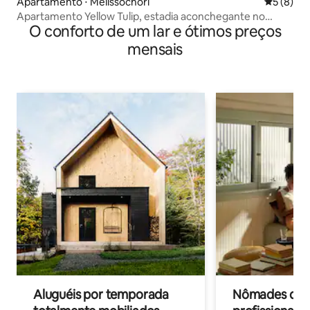
Apartamento ⋅ Melissochori
5 de uma 
5 (8)
Apartamento Yellow Tulip, estadia aconchegante no
O conforto de um lar e ótimos preços
vilarejo
mensais
Aluguéis por temporada
Nômades digit