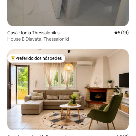
Casa ⋅ Ionia Thessalonikis
5 de uma a
5 (19)
House B Diavata, Thessaloniki
Preferido dos hóspedes
Entre os melhores preferidos dos hóspedes