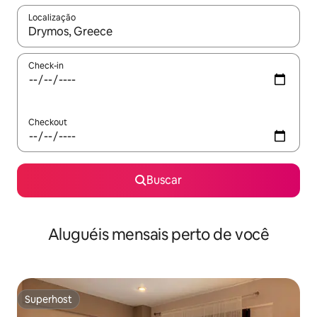
Localização
Quando os resultados estiverem disponíveis, explore-os usando
Check-in
Checkout
Buscar
Aluguéis mensais perto de você
Superhost
Superhost