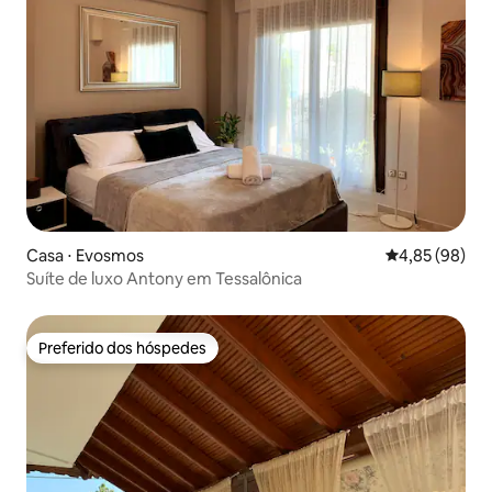
Casa ⋅ Evosmos
4,85 de uma a
4,85 (98)
Suíte de luxo Antony em Tessalônica
Preferido dos hóspedes
Preferido dos hóspedes