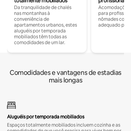
totalmente mobiliados
profissionais 
Da tranquilidade de chalés
Acomodações c
nas montanhas à
para profission
conveniência de
nômades com W
apartamentos urbanos, estes
adequado para 
aluguéis por temporada
mobiliados têm todas as
comodidades de um lar.
Comodidades e vantagens de estadias
mais longas
Aluguéis por temporada mobiliados
Espaços totalmente mobiliados incluem cozinha e as
comodidades de que você precisa para viver bem por