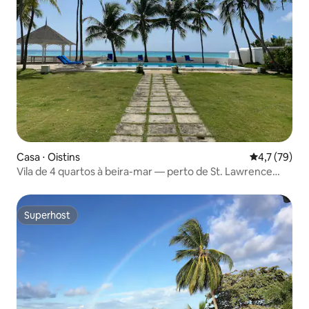
Casa ⋅ Oistins
4,7 de uma a
4,7 (79)
Vila de 4 quartos à beira-mar — perto de St. Lawrence
Gap
Superhost
Superhost