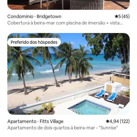
Condomínio ⋅ Bridgetown
5 de uma a
5 (45)
Cobertura à beira-mar com piscina de imersão + vista
para o mar
Preferido dos hóspedes
Preferido dos hóspedes
Apartamento ⋅ Fitts Village
4,94 de uma av
4,94 (122)
Apartamento de dois quartos à beira-mar - "Sunrise"