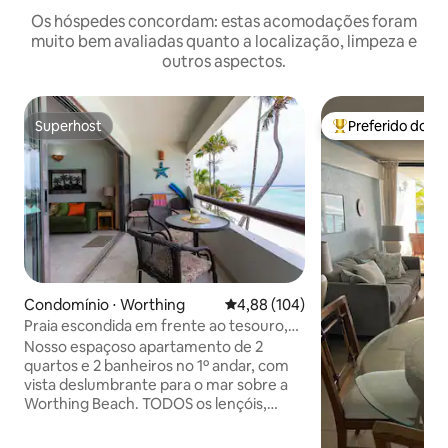
Os hóspedes concordam: estas acomodações foram
muito bem avaliadas quanto a localização, limpeza e
outros aspectos.
Superhost
Preferido dos 
Superhost
Entre os melhore
Condomínio ⋅ Worthing
4,88 de uma avaliação média de 
4,88 (104)
Praia escondida em frente ao tesouro,
Barbados
Nosso espaçoso apartamento de 2
quartos e 2 banheiros no 1º andar, com
vista deslumbrante para o mar sobre a
Worthing Beach. TODOS os lençóis,
banho, toalhas de praia e um conjunto
completo de eletrodomésticos e