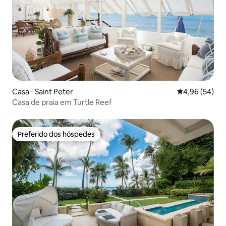
Casa ⋅ Saint Peter
4,96 de uma a
4,96 (54)
Casa de praia em Turtle Reef
Preferido dos hóspedes
Preferido dos hóspedes