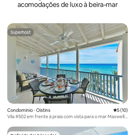
acomodações de luxo à beira-mar
Superhost
Superhost
Condomínio ⋅ Oistins
5 de uma a
5 (10)
Vila #502 em frente à praia com vista para o mar Maxwell
Beach Villas