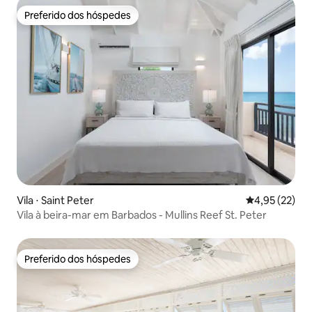
Preferido dos hóspedes
Preferido dos hóspedes
Vila ⋅ Saint Peter
4,95 de uma a
4,95 (22)
Vila à beira-mar em Barbados - Mullins Reef St. Peter
Preferido dos hóspedes
Preferido dos hóspedes