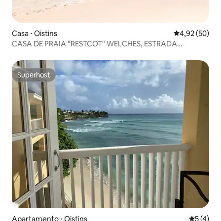
Casa ⋅ Oistins
4,92 de uma a
4,92 (50)
CASA DE PRAIA "RESTCOT" WELCHES, ESTRADA
PRINCIPAL DE OISTINS
Superhost
Superhost
Apartamento ⋅ Oistins
5 de uma 
5 (4)