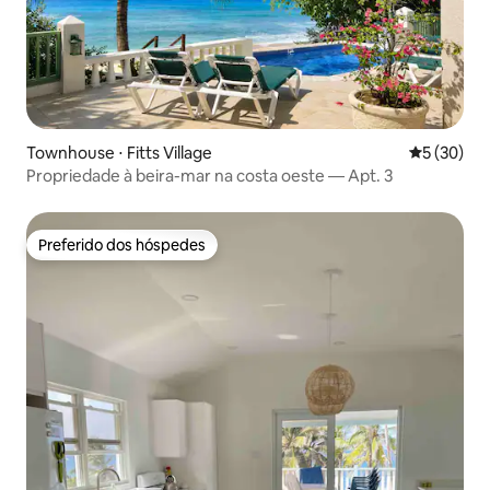
Townhouse ⋅ Fitts Village
5 de uma a
5 (30)
Propriedade à beira-mar na costa oeste — Apt. 3
Preferido dos hóspedes
Preferido dos hóspedes