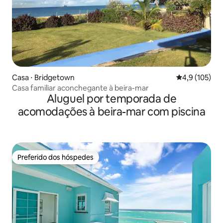
Casa ⋅ Bridgetown
4,9 de uma av
4,9 (105)
Casa familiar aconchegante à beira-mar
Aluguel por temporada de
acomodações à beira-mar com piscina
Preferido dos hóspedes
Preferido dos hóspedes