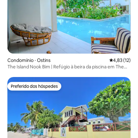
Condomínio ⋅ Ostins
4,83 de uma a
4,83 (12)
The Island Nook Bim | Refúgio à beira da piscina em The
Gap
Preferido dos hóspedes
Preferido dos hóspedes