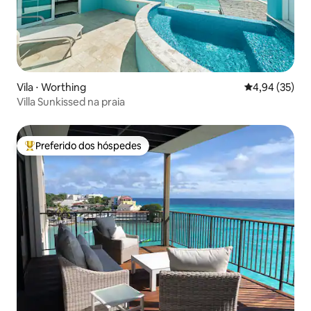
Vila ⋅ Worthing
4,94 de uma a
4,94 (35)
Villa Sunkissed na praia
Preferido dos hóspedes
Entre os melhores preferidos dos hóspedes