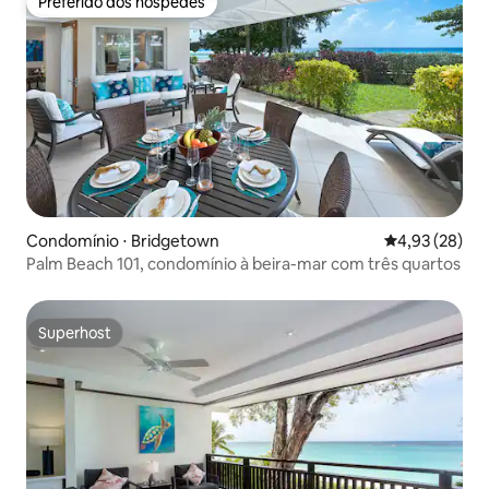
Preferido dos hóspedes
Preferido dos hóspedes
Condomínio ⋅ Bridgetown
4,93 de uma a
4,93 (28)
Palm Beach 101, condomínio à beira-mar com três quartos
Superhost
Superhost