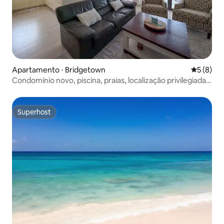
Apartamento ⋅ Bridgetown
5 de uma 
5 (8)
Condomínio novo, piscina, praias, localização privilegiada,
fechado
Superhost
Superhost