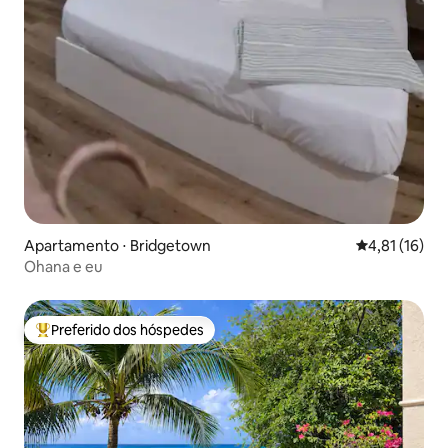
Apartamento ⋅ Bridgetown
4,81 de uma a
4,81 (16)
Ohana e eu
Preferido dos hóspedes
Entre os melhores preferidos dos hóspedes