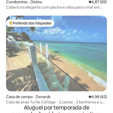
Condomínio ⋅ Oistins
4,87 de uma a
4,87 (69)
Cobertura elegante com piscina e vista para o mar em
South Gap
Preferido dos hóspedes
Entre os melhores preferidos dos hóspedes
Casa de campo ⋅ Oxnards
4,98 de uma a
4,98 (62)
Casa de praia Turtle Cottage - 2 camas - 2 banheiros e um
Aluguel por temporada de
lavabo