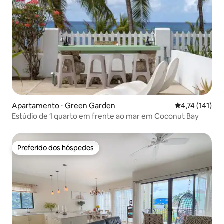
Apartamento ⋅ Green Garden
4,74 de uma av
4,74 (141)
Estúdio de 1 quarto em frente ao mar em Coconut Bay
Preferido dos hóspedes
Preferido dos hóspedes