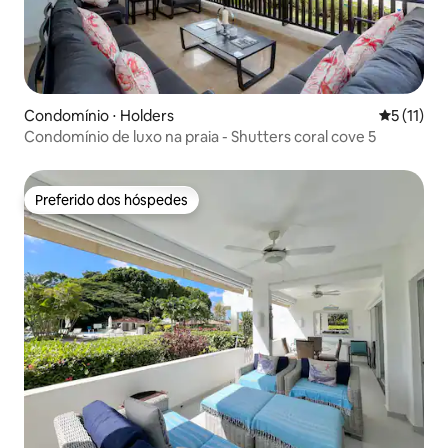
Condomínio ⋅ Holders
5 de uma a
5 (11)
Condomínio de luxo na praia - Shutters coral cove 5
Preferido dos hóspedes
Preferido dos hóspedes