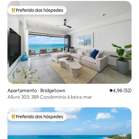
Preferido dos hóspedes
Entre os melhores preferidos dos hóspedes
Apartamento ⋅ Bridgetown
4,96 de uma a
4,96 (52)
Allure 303: 3BR Condomínio à beira-mar
Preferido dos hóspedes
Entre os melhores preferidos dos hóspedes