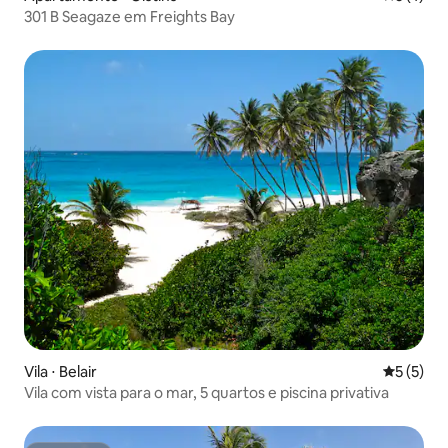
301 B Seagaze em Freights Bay
Vila ⋅ Belair
5 de uma 
5 (5)
Vila com vista para o mar, 5 quartos e piscina privativa