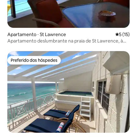
Apartamento ⋅ St Lawrence
5 de uma a
5 (15)
Apartamento deslumbrante na praia de St Lawrence, à
beira da piscina Calypso
Preferido dos hóspedes
Preferido dos hóspedes