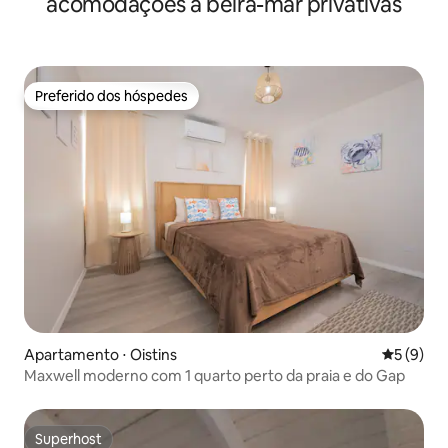
acomodações à beira-mar privativas
Preferido dos hóspedes
Preferido dos hóspedes
Apartamento ⋅ Oistins
5 de uma 
5 (9)
Maxwell moderno com 1 quarto perto da praia e do Gap
Superhost
Superhost