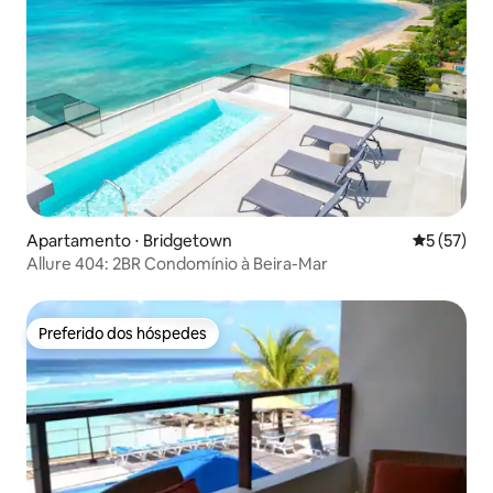
Apartamento ⋅ Bridgetown
5 de uma a
5 (57)
Allure 404: 2BR Condomínio à Beira-Mar
Preferido dos hóspedes
Preferido dos hóspedes