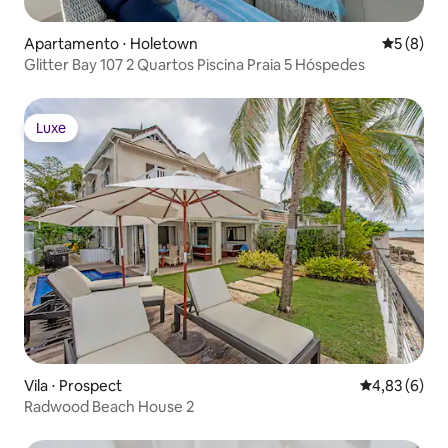
Apartamento ⋅ Holetown
5 de uma 
5 (8)
Glitter Bay 107 2 Quartos Piscina Praia 5 Hóspedes
Luxe
Luxe
Vila ⋅ Prospect
4,83 de uma 
4,83 (6)
Radwood Beach House 2