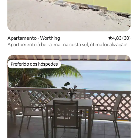
Apartamento ⋅ Worthing
4,83 de uma a
4,83 (30)
Apartamento à beira-mar na costa sul, ótima localização!
Preferido dos hóspedes
Preferido dos hóspedes