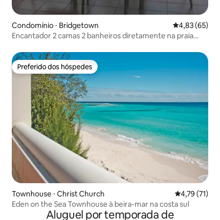
Condomínio ⋅ Bridgetown
4,83 de uma a
4,83 (65)
Encantador 2 camas 2 banheiros diretamente na praia
icônica
Preferido dos hóspedes
Preferido dos hóspedes
Townhouse ⋅ Christ Church
4,79 de uma a
4,79 (71)
Eden on the Sea Townhouse à beira-mar na costa sul
Aluguel por temporada de