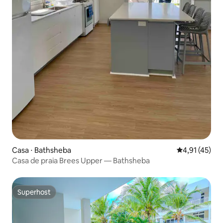
Casa ⋅ Bathsheba
4,91 de uma a
4,91 (45)
Casa de praia Brees Upper — Bathsheba
Superhost
Superhost