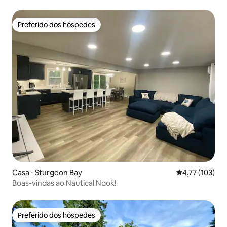
Preferido dos hóspedes
Preferido dos hóspedes
Casa ⋅ Sturgeon Bay
4,77 de uma av
4,77 (103)
Boas-vindas ao Nautical Nook!
Preferido dos hóspedes
Preferido dos hóspedes