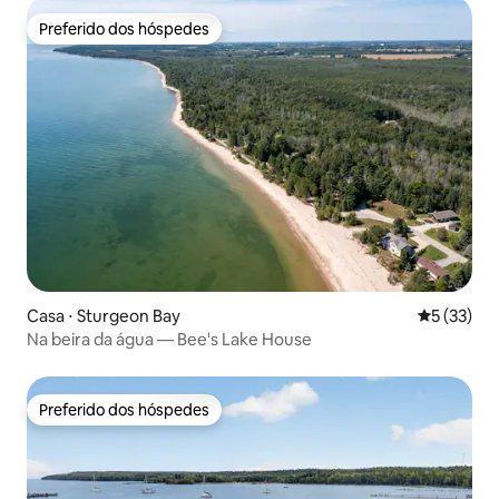
Preferido dos hóspedes
Preferido dos hóspedes
Casa ⋅ Sturgeon Bay
5 de uma a
5 (33)
Na beira da água — Bee's Lake House
Preferido dos hóspedes
Preferido dos hóspedes