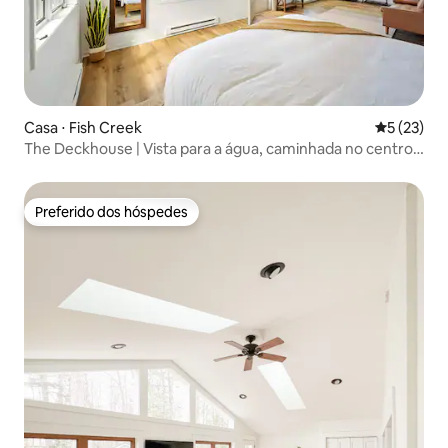
Casa ⋅ Fish Creek
5 de uma a
5 (23)
The Deckhouse | Vista para a água, caminhada no centro
da cidade, sauna
Preferido dos hóspedes
Preferido dos hóspedes