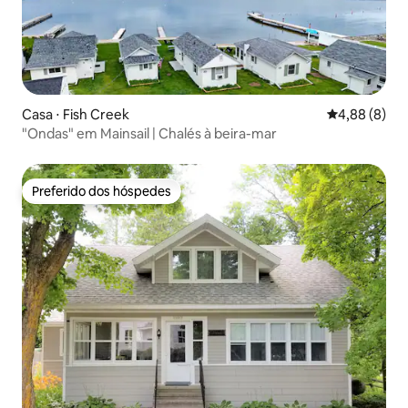
Casa ⋅ Fish Creek
4,88 de uma 
4,88 (8)
"Ondas" em Mainsail | Chalés à beira-mar
Preferido dos hóspedes
Preferido dos hóspedes