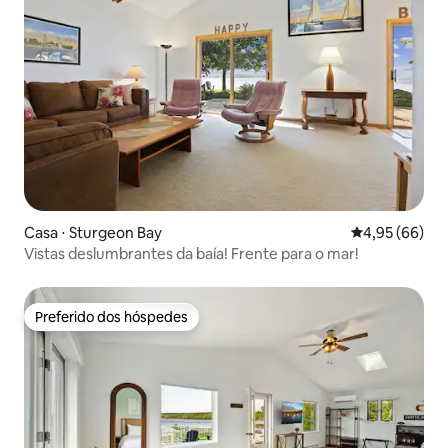
Casa ⋅ Sturgeon Bay
4,95 de uma a
4,95 (66)
Vistas deslumbrantes da baía! Frente para o mar!
Preferido dos hóspedes
Preferido dos hóspedes