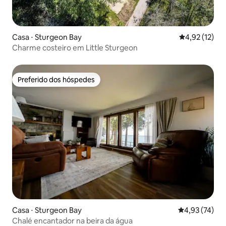
Casa ⋅ Sturgeon Bay
4,92 de uma a
4,92 (12)
Charme costeiro em Little Sturgeon
Preferido dos hóspedes
Preferido dos hóspedes
Casa ⋅ Sturgeon Bay
4,93 de uma a
4,93 (74)
Chalé encantador na beira da água