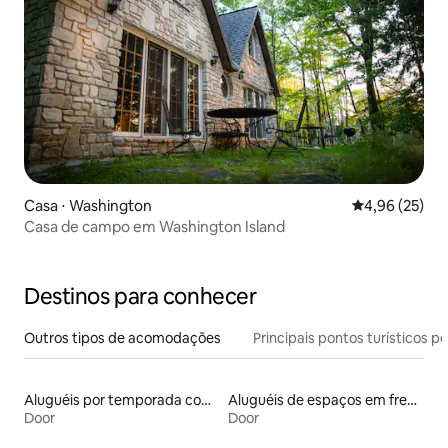
Casa ⋅ Washington
4,96 de uma a
4,96 (25)
Casa de campo em Washington Island
Destinos para conhecer
Outros tipos de acomodações
Principais pontos turísticos po
Aluguéis por temporada com acesso ao lago
Aluguéis de espaços em frente à praia
Door
Door