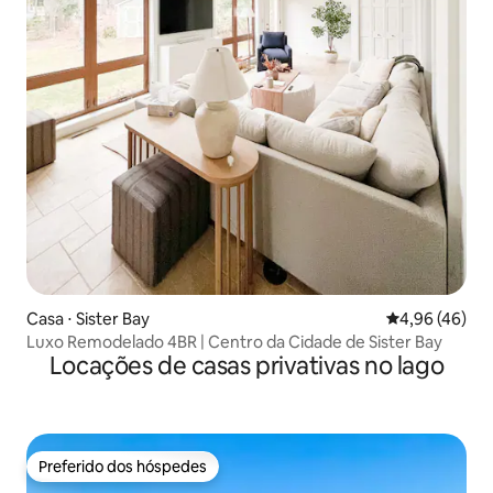
Casa ⋅ Sister Bay
4,96 de uma a
4,96 (46)
Luxo Remodelado 4BR | Centro da Cidade de Sister Bay
Locações de casas privativas no lago
Preferido dos hóspedes
Preferido dos hóspedes