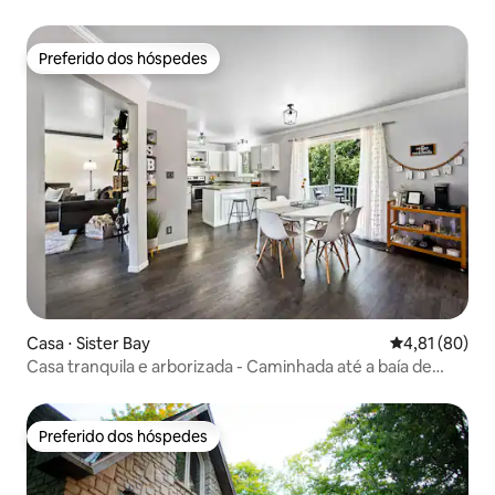
Preferido dos hóspedes
Preferido dos hóspedes
Casa ⋅ Sister Bay
4,81 de uma a
4,81 (80)
Casa tranquila e arborizada - Caminhada até a baía de
Sister 0,5 m
Preferido dos hóspedes
Preferido dos hóspedes