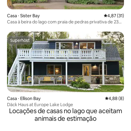
Casa ⋅ Sister Bay
4,87 de uma a
4,87 (31)
Casa à beira do lago com praia de pedras privativa de 23
metros
Superhost
Superhost
Casa ⋅ Ellison Bay
4,88 de uma 
4,88 (8)
Däck Haus at Europe Lake Lodge
Locações de casas no lago que aceitam
animais de estimação