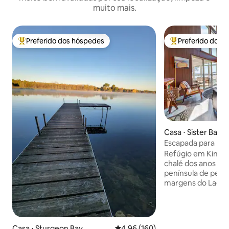
muito mais.
Preferido dos hóspedes
Preferido dos 
Entre os melhores preferidos dos hóspedes
Entre os melhore
Casa ⋅ Sister Bay
Escapada para Kin
Refúgio em Kinse
chalé dos anos 19
península de pedr
margens do Lago M
Bay, Wisconsin. Est
quartos e 4 banhe
decoração acolhed
escandinava que f
Casa ⋅ Sturgeon Bay
4,96 de uma avaliação média de 
4,96 (160)