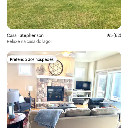
Casa ⋅ Stephenson
5 de uma a
5 (62)
Relaxe na casa do lago!
Preferido dos hóspedes
Preferido dos hóspedes