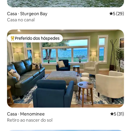
Casa ⋅ Sturgeon Bay
5 de uma a
5 (29)
Casa no canal
Preferido dos hóspedes
Entre os melhores preferidos dos hóspedes
Casa ⋅ Menominee
5 de uma a
5 (31)
Retiro ao nascer do sol