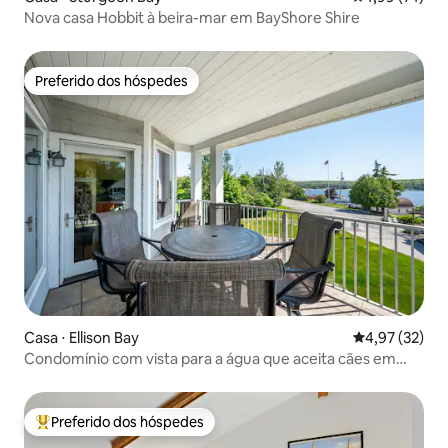
Nova casa Hobbit à beira-mar em BayShore Shire
Preferido dos hóspedes
Preferido dos hóspedes
Casa ⋅ Ellison Bay
4,97 de uma a
4,97 (32)
Condomínio com vista para a água que aceita cães em
Gills Rock
Preferido dos hóspedes
Entre os melhores preferidos dos hóspedes