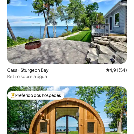
Casa ⋅ Sturgeon Bay
4,91 de uma a
4,91 (54)
Retiro sobre a água
Preferido dos hóspedes
Entre os melhores preferidos dos hóspedes