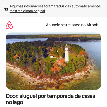
Pular
Algumas informações foram traduzidas automaticamente. 
para
Mostrar idioma original
o
conteúdo
Anuncie seu espaço no Airbnb
Door: aluguel por temporada de casas
no lago