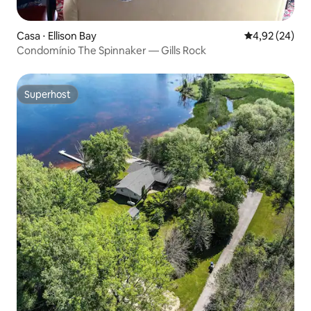
Casa ⋅ Ellison Bay
4,92 de uma a
4,92 (24)
Condomínio The Spinnaker — Gills Rock
Superhost
Superhost