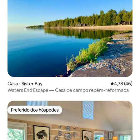
Casa ⋅ Sister Bay
4,78 de uma a
4,78 (46)
Waters End Escape — Casa de campo recém-reformada
Preferido dos hóspedes
Preferido dos hóspedes