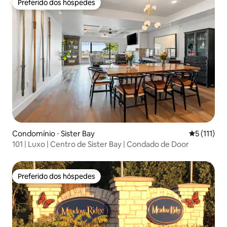
Preferido dos hóspedes
Preferido dos hóspedes
Condomínio ⋅ Sister Bay
5 de uma av
5 (111)
101 | Luxo | Centro de Sister Bay | Condado de Door
Preferido dos hóspedes
Preferido dos hóspedes