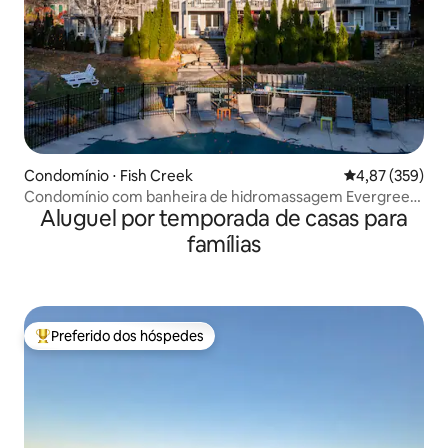
Condomínio ⋅ Fish Creek
4,87 de uma av
4,87 (359)
Condomínio com banheira de hidromassagem Evergreen
Aluguel por temporada de casas para
Hill B junto ao Parque Estadual Pen
famílias
Preferido dos hóspedes
Entre os melhores preferidos dos hóspedes