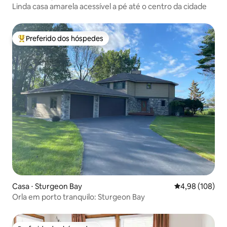
Linda casa amarela acessível a pé até o centro da cidade
Preferido dos hóspedes
Entre os melhores preferidos dos hóspedes
Casa ⋅ Sturgeon Bay
4,98 de uma av
4,98 (108)
Orla em porto tranquilo: Sturgeon Bay