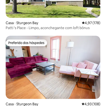
Casa ⋅ Sturgeon Bay
4,97 de uma av
4,97 (178)
Patti 's Place - Limpo, aconchegante com loft bônus
Preferido dos hóspedes
Preferido dos hóspedes
Casa ⋅ Sturgeon Bay
4,93 de uma av
4,93 (108)