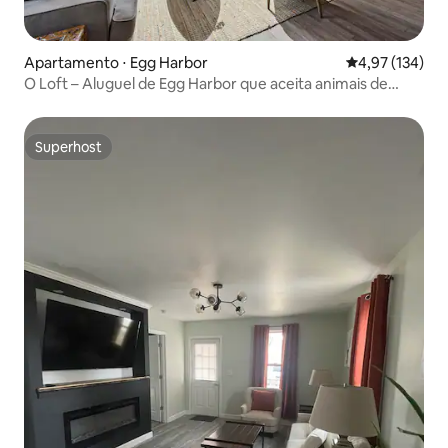
Apartamento ⋅ Egg Harbor
4,97 de uma av
4,97 (134)
O Loft – Aluguel de Egg Harbor que aceita animais de
estimação
Superhost
Superhost