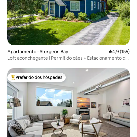
Apartamento ⋅ Sturgeon Bay
4,9 de uma av
4,9 (155)
Loft aconchegante | Permitido cães + Estacionamento de
barco fora da rua
Preferido dos hóspedes
Entre os melhores preferidos dos hóspedes