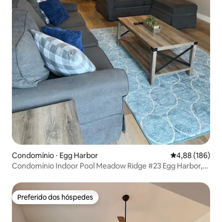
Condomínio ⋅ Egg Harbor
4,88 de uma av
4,88 (186)
Condomínio Indoor Pool Meadow Ridge #23 Egg Harbor,
WI
Preferido dos hóspedes
Preferido dos hóspedes