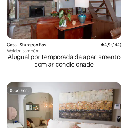
Casa ⋅ Sturgeon Bay
4,9 de uma av
4,9 (144)
Walden também
Aluguel por temporada de apartamento
com ar-condicionado
Superhost
Superhost