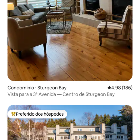
Condomínio ⋅ Sturgeon Bay
4,98 de uma av
4,98 (186)
Vista para a 3ª Avenida — Centro de Sturgeon Bay
Preferido dos hóspedes
Entre os melhores preferidos dos hóspedes