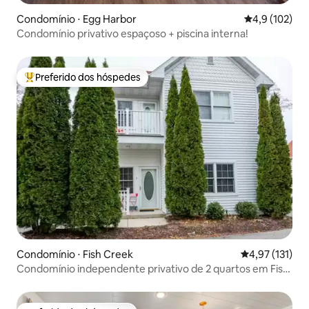
Condomínio ⋅ Egg Harbor
4,9 de uma av
4,9 (102)
Condomínio privativo espaçoso + piscina interna!
Preferido dos hóspedes
Entre os melhores preferidos dos hóspedes
Condomínio ⋅ Fish Creek
4,97 de uma av
4,97 (131)
Condomínio independente privativo de 2 quartos em Fish
Creek