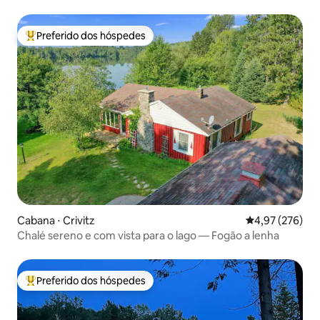
Preferido dos hóspedes
Entre os melhores preferidos dos hóspedes
Cabana ⋅ Crivitz
4,97 de uma av
4,97 (276)
Chalé sereno e com vista para o lago — Fogão a lenha
Preferido dos hóspedes
Entre os melhores preferidos dos hóspedes