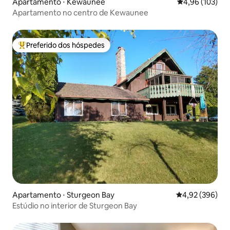
Apartamento ⋅ Kewaunee
4,96 de uma av
4,96 (103)
Apartamento no centro de Kewaunee
Preferido dos hóspedes
Entre os melhores preferidos dos hóspedes
Apartamento ⋅ Sturgeon Bay
4,92 de uma ava
4,92 (396)
Estúdio no interior de Sturgeon Bay