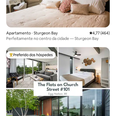
Apartamento ⋅ Sturgeon Bay
4,77 de uma av
4,77 (464)
Perfeitamente no centro da cidade — Sturgeon Bay
Preferido dos hóspedes
Entre os melhores preferidos dos hóspedes