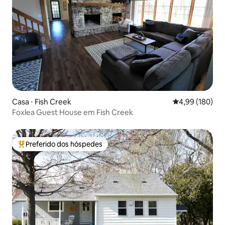
Casa ⋅ Fish Creek
4,99 de uma av
4,99 (180)
Foxlea Guest House em Fish Creek
Preferido dos hóspedes
Entre os melhores preferidos dos hóspedes