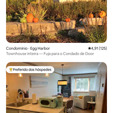
Condomínio ⋅ Egg Harbor
4,91 de uma av
4,91 (125)
Townhouse inteira — Fuja para o Condado de Door
Preferido dos hóspedes
Entre os melhores preferidos dos hóspedes