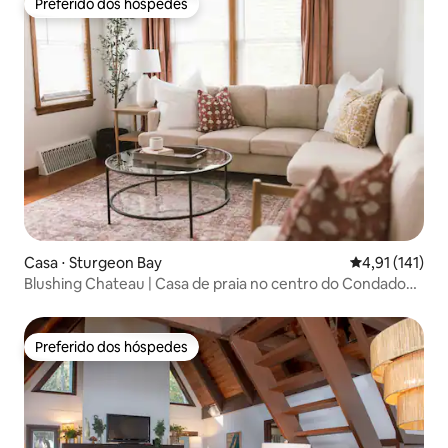
Preferido dos hóspedes
Preferido dos hóspedes
Casa ⋅ Sturgeon Bay
4,91 de uma av
4,91 (141)
Blushing Chateau | Casa de praia no centro do Condado
de Door
Preferido dos hóspedes
Preferido dos hóspedes