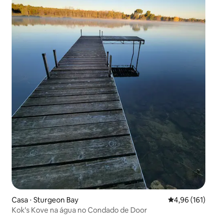
Casa ⋅ Sturgeon Bay
4,96 de uma av
4,96 (161)
Kok's Kove na água no Condado de Door