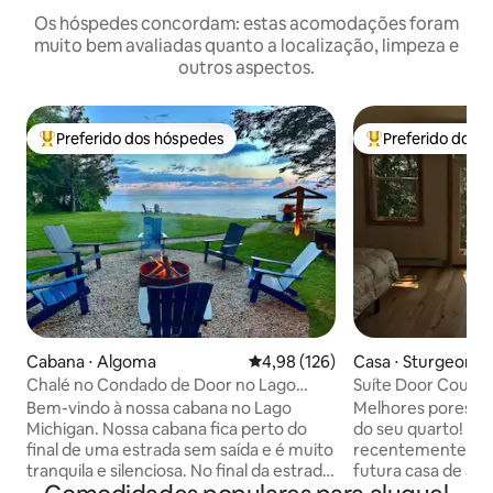
Os hóspedes concordam: estas acomodações foram
muito bem avaliadas quanto a localização, limpeza e
outros aspectos.
Preferido dos hóspedes
Preferido dos 
Entre os melhores preferidos dos hóspedes
Entre os melhore
Cabana ⋅ Algoma
4,98 de uma avaliação média de 
4,98 (126)
Casa ⋅ Sturgeon B
Chalé no Condado de Door no Lago
Suíte Door Coun
Michigan | Sem taxa de limpeza!
Birmingham
Bem-vindo à nossa cabana no Lago
Melhores pores do
Michigan. Nossa cabana fica perto do
do seu quarto! Construído em 1976,
final de uma estrada sem saída e é muito
recentemente ren
tranquila e silenciosa. No final da estrada
futura casa de aposenta
há um parque histórico do condado. O
para o Parque Est