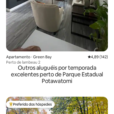
Apartamento ⋅ Green Bay
4,89 de uma av
4,89 (142)
Perto de lambeau 2
Outros aluguéis por temporada
excelentes perto de Parque Estadual
Potawatomi
Preferido dos hóspedes
Entre os melhores preferidos dos hóspedes