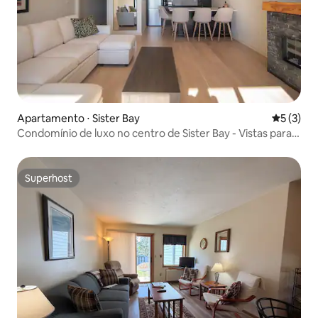
Apartamento ⋅ Sister Bay
5 de uma 
5 (3)
Condomínio de luxo no centro de Sister Bay - Vistas para a
água
Superhost
Superhost