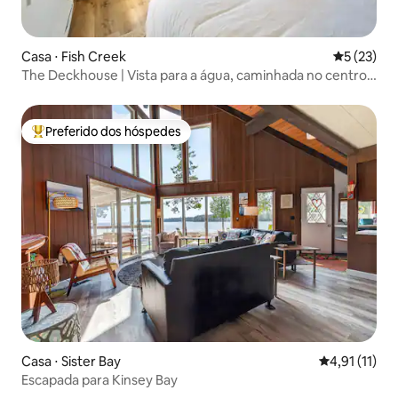
Casa ⋅ Fish Creek
5 de uma a
5 (23)
The Deckhouse | Vista para a água, caminhada no centro
da cidade, sauna
Preferido dos hóspedes
Entre os melhores preferidos dos hóspedes
Casa ⋅ Sister Bay
4,91 de uma a
4,91 (11)
Escapada para Kinsey Bay