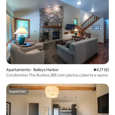
Apartamento ⋅ Baileys Harbor
4,17 de uma 
4,17 (6)
Condomínio The Rushes 2BR com piscina coberta e sauna
Superhost
Superhost