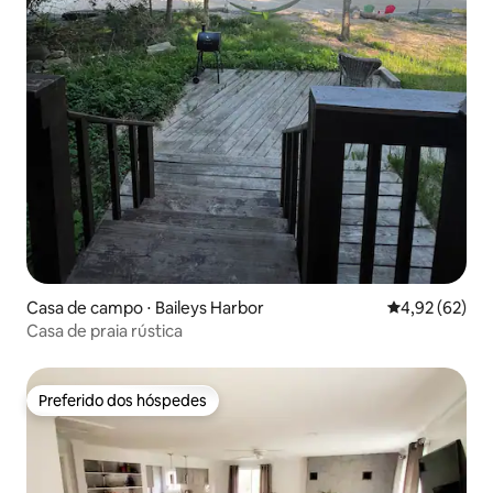
Casa de campo ⋅ Baileys Harbor
4,92 de uma a
4,92 (62)
Casa de praia rústica
Preferido dos hóspedes
Preferido dos hóspedes