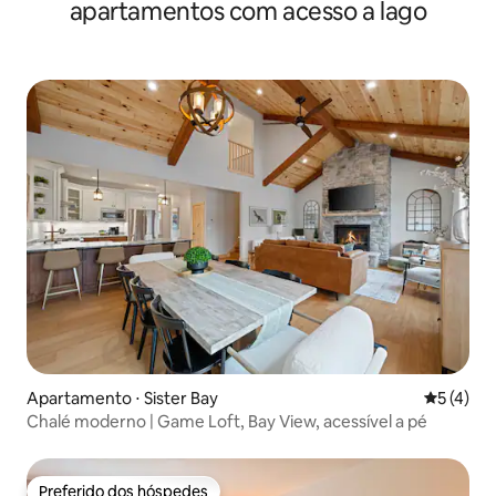
apartamentos com acesso a lago
Apartamento ⋅ Sister Bay
5 de uma 
5 (4)
Chalé moderno | Game Loft, Bay View, acessível a pé
Preferido dos hóspedes