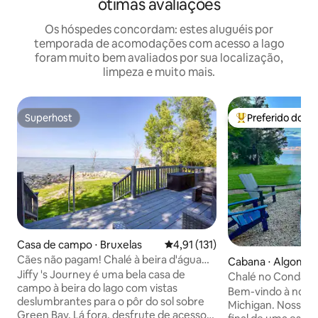
ótimas avaliações
Os hóspedes concordam: estes aluguéis por
temporada de acomodações com acesso a lago
foram muito bem avaliados por sua localização,
limpeza e muito mais.
Superhost
Preferido dos 
Superhost
Entre os melhore
Casa de campo ⋅ Bruxelas
4,91 de uma avaliação média de 
4,91 (131)
Cães não pagam! Chalé à beira d'água
Cabana ⋅ Algoma
em Door County
Jiffy 's Journey é uma bela casa de
Chalé no Condado
campo à beira do lago com vistas
Michigan | Sem tax
Bem-vindo à noss
deslumbrantes para o pôr do sol sobre
Michigan. Nossa c
Green Bay. Lá fora, desfrute de acesso