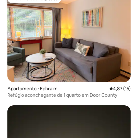
Preferido dos hóspedes
Apartamento ⋅ Ephraim
4,87 de uma a
4,87 (15)
Refúgio aconchegante de 1 quarto em Door County