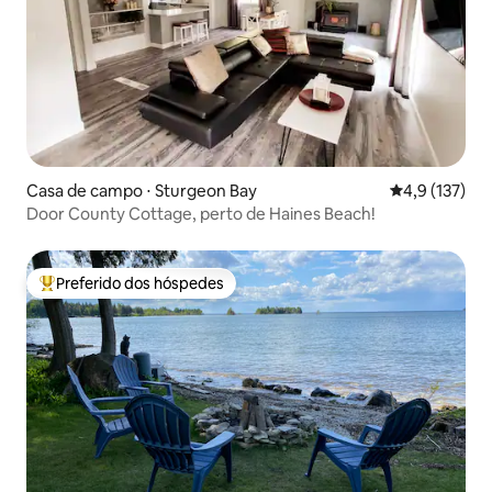
Casa de campo ⋅ Sturgeon Bay
4,9 de uma av
4,9 (137)
Door County Cottage, perto de Haines Beach!
Preferido dos hóspedes
Entre os melhores preferidos dos hóspedes