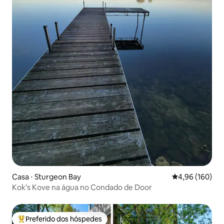
Casa ⋅ Sturgeon Bay
4,96 de uma av
4,96 (160)
Kok's Kove na água no Condado de Door
Preferido dos hóspedes
Entre os melhores preferidos dos hóspedes