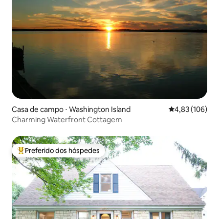
Casa de campo ⋅ Washington Island
4,83 de uma av
4,83 (106)
Charming Waterfront Cottagem
Preferido dos hóspedes
Entre os melhores preferidos dos hóspedes