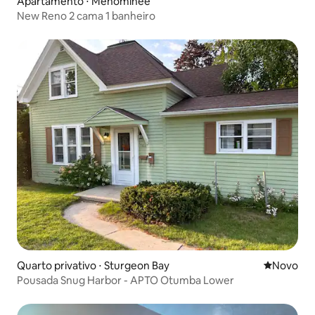
Apartamento ⋅ Menominee
New Reno 2 cama 1 banheiro
Quarto privativo ⋅ Sturgeon Bay
Novo lugar
Novo
Pousada Snug Harbor - APTO Otumba Lower