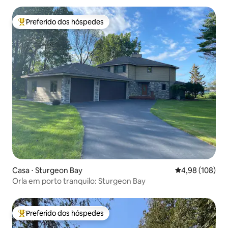
Preferido dos hóspedes
Entre os melhores preferidos dos hóspedes
Casa ⋅ Sturgeon Bay
4,98 de uma av
4,98 (108)
Orla em porto tranquilo: Sturgeon Bay
Preferido dos hóspedes
Entre os melhores preferidos dos hóspedes