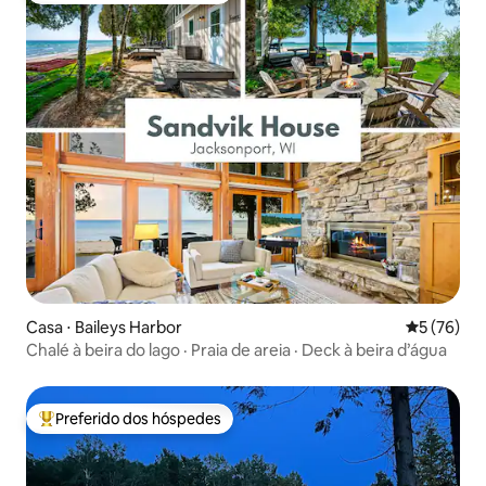
Casa ⋅ Baileys Harbor
5 de uma a
5 (76)
Chalé à beira do lago · Praia de areia · Deck à beira d’água
Preferido dos hóspedes
Entre os melhores preferidos dos hóspedes