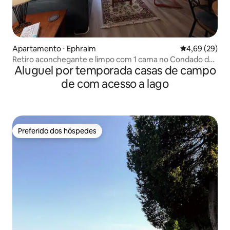
Apartamento ⋅ Ephraim
4,69 de uma a
4,69 (29)
Retiro aconchegante e limpo com 1 cama no Condado de
Aluguel por temporada casas de campo
Door
de com acesso a lago
Preferido dos hóspedes
Preferido dos hóspedes