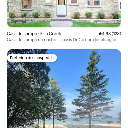
Casa de campo ⋅ Fish Creek
4,98 de uma av
4,98 (128)
Casa de campo no riacho — oásis DoCo com localização
central
Preferido dos hóspedes
Preferido dos hóspedes