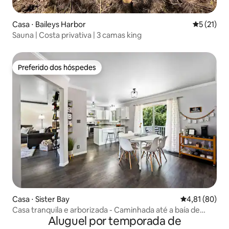
Casa ⋅ Baileys Harbor
5 de uma a
5 (21)
Sauna | Costa privativa | 3 camas king
Preferido dos hóspedes
Preferido dos hóspedes
Casa ⋅ Sister Bay
4,81 de uma a
4,81 (80)
Casa tranquila e arborizada - Caminhada até a baía de
Aluguel por temporada de
Sister 0,5 m