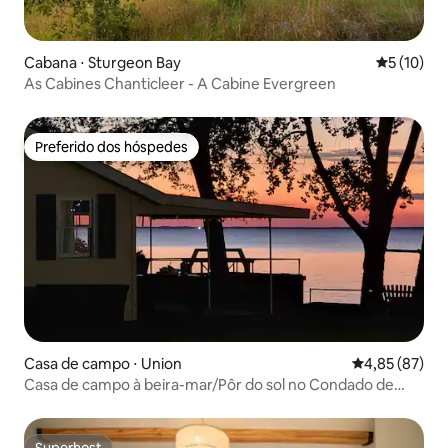
Cabana ⋅ Sturgeon Bay
5 de uma a
5 (10)
As Cabines Chanticleer - A Cabine Evergreen
Preferido dos hóspedes
Preferido dos hóspedes
Casa de campo ⋅ Union
4,85 de uma a
4,85 (87)
Casa de campo à beira-mar/Pôr do sol no Condado de
Southern Door!
Superhost