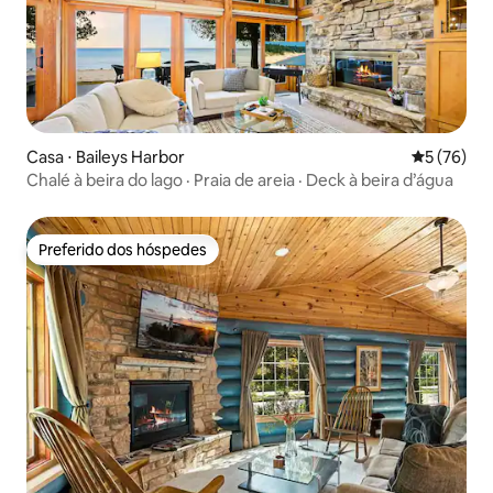
Casa ⋅ Baileys Harbor
5 de uma a
5 (76)
Chalé à beira do lago · Praia de areia · Deck à beira d’água
Preferido dos hóspedes
Preferido dos hóspedes