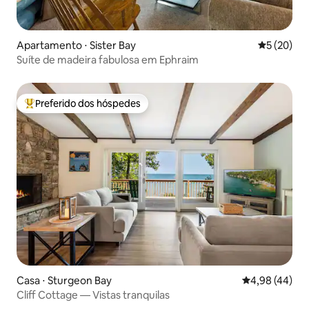
Apartamento ⋅ Sister Bay
5 de uma a
5 (20)
Suíte de madeira fabulosa em Ephraim
Preferido dos hóspedes
Entre os melhores preferidos dos hóspedes
Casa ⋅ Sturgeon Bay
4,98 de uma a
4,98 (44)
Cliff Cottage — Vistas tranquilas