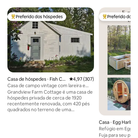
Preferido dos hóspedes
Preferido dos 
Entre os melhores preferidos dos hóspedes
Entre os melhore
Casa de hóspedes ⋅ Fish Cre
4,97 de uma avaliação média de 
4,97 (307)
ek
Casa de campo vintage com lareira e
banheira de imersão!
Grandview Farm Cottage é uma casa de
hóspedes privada de cerca de 1920
recentemente renovada, com 420 pés
quadrados no terreno de uma
propriedade de 2,5 acres do Condado de
Door construída no final dos anos 1800.
Casa ⋅ Egg Harbor
O estilo moderno, industrial e
Refúgio em Egg Ha
reaproveitado encontra o charme
hidromassagem | S
Fuja para seu própr