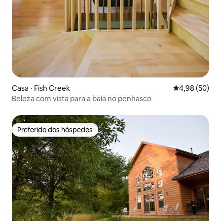
Casa ⋅ Fish Creek
4,98 de uma a
4,98 (50)
Beleza com vista para a baía no penhasco
Preferido dos hóspedes
Preferido dos hóspedes