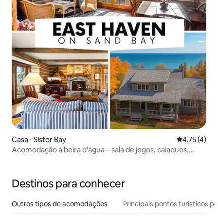
Casa ⋅ Sister Bay
4,75 de uma 
4,75 (4)
Acomodação à beira d'água – sala de jogos, caiaques,
serenidade
Destinos para conhecer
Outros tipos de acomodações
Principais pontos turísticos po