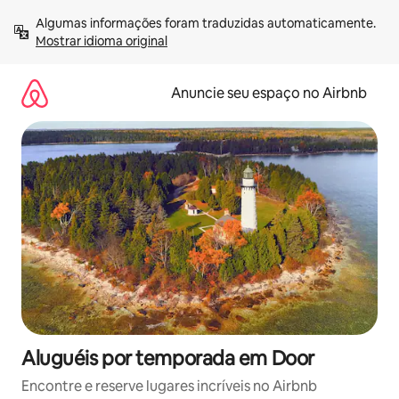
Pular
Algumas informações foram traduzidas automaticamente. 
para
Mostrar idioma original
o
conteúdo
Anuncie seu espaço no Airbnb
Aluguéis por temporada em Door
Encontre e reserve lugares incríveis no Airbnb