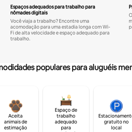
Espaços adequados para trabalho para
P
nômades digitais
O
Você viaja a trabalho? Encontre uma
m
acomodação para uma estadia longa com Wi-
p
Fi de alta velocidade e espaço adequado para
trabalho.
odidades populares para aluguéis men
Espaço de
Aceita
trabalho
Estacionament
animais de
adequado
gratuito no
estimação
para
local