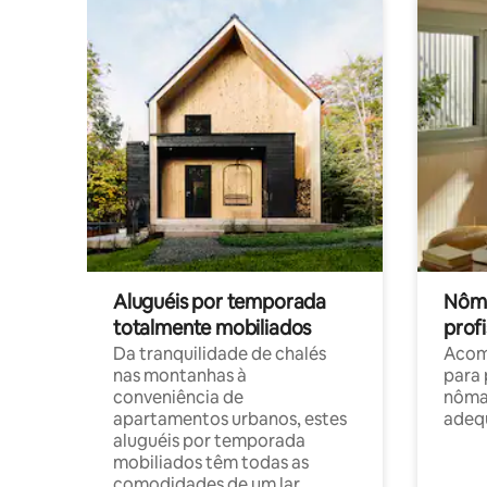
Aluguéis por temporada
Nôma
totalmente mobiliados
profi
Da tranquilidade de chalés
Acom
nas montanhas à
para 
conveniência de
nôma
apartamentos urbanos, estes
adequ
aluguéis por temporada
mobiliados têm todas as
comodidades de um lar.