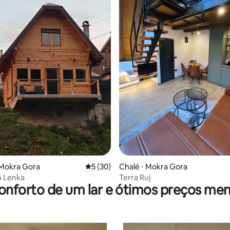
média de 5, 93 avaliações
 Mokra Gora
5 de uma avaliação média de 5, 30 avalia
5 (30)
Chalé ⋅ Mokra Gora
 Lenka
Terra Ruj
onforto de um lar e ótimos preços men