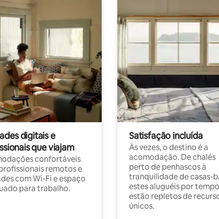
des digitais e
Satisfação incluída
ssionais que viajam
Às vezes, o destino é a
acomodação. De chalés
odações confortáveis
perto de penhascos à
profissionais remotos e
tranquilidade de casas-b
des com Wi-Fi e espaço
estes aluguéis por temp
ado para trabalho.
estão repletos de recurs
únicos.