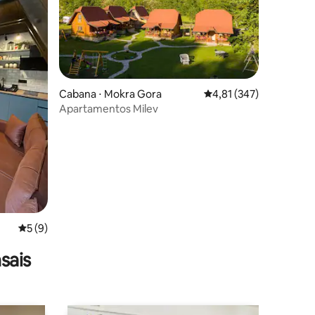
Cabana ⋅ Mokra Gora
4,81 de uma avaliação 
4,81 (347)
Apartamentos Milev
ções
5 de uma avaliação média de 5, 9 avaliações
5 (9)
sais