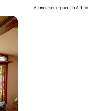
Anuncie seu espaço no Airbnb
 deslizando o dedo na tela.