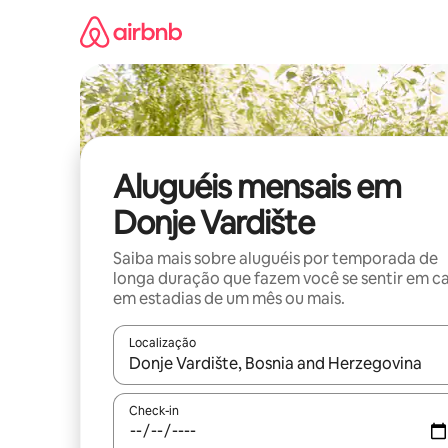
Pular
para
o
conteúdo
Aluguéis mensais em
Donje Vardište
Saiba mais sobre aluguéis por temporada de
longa duração que fazem você se sentir em c
em estadias de um mês ou mais.
Localização
Quando os resultados estiverem disponíveis, expl
Check-in