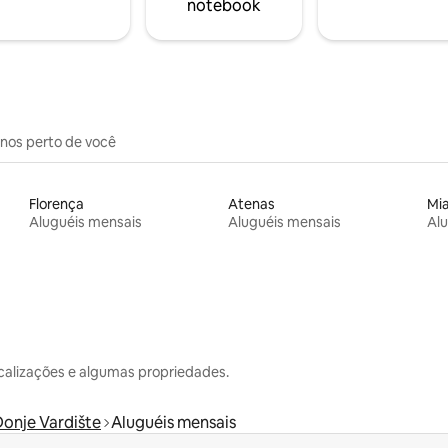
notebook
inos perto de você
Florença
Atenas
Mi
Aluguéis mensais
Aluguéis mensais
Alu
calizações e algumas propriedades.
onje Vardište
Aluguéis mensais