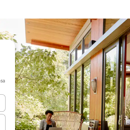
asa
ore-os usando as seta para cima e para baixo do teclado ou tocando e