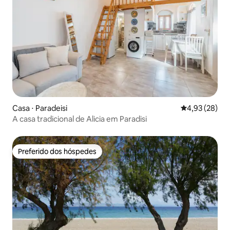
Casa ⋅ Paradeisi
4,93 de uma a
4,93 (28)
A casa tradicional de Alicia em Paradisi
Preferido dos hóspedes
Preferido dos hóspedes