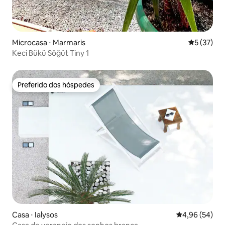
Microcasa ⋅ Marmaris
5 de uma a
5 (37)
Keci Bükü Söğüt Tiny 1
Preferido dos hóspedes
Preferido dos hóspedes
Casa ⋅ Ialysos
4,96 de uma a
4,96 (54)