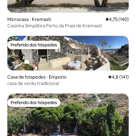
Microcasa ⋅ Kremasti
4,75 de uma av
4,75 (140)
Casinha Simpática Perto da Praia de Kremasti
Preferido dos hóspedes
Preferido dos hóspedes
Casa de hóspedes ⋅ Emporio
4,8 de uma av
4,8 (141)
casa de verão tradicional
Preferido dos hóspedes
Preferido dos hóspedes