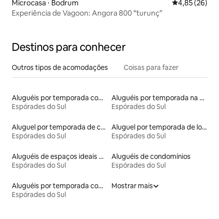
Microcasa ⋅ Bodrum
4,85 de uma a
4,85 (26)
Experiência de Vagoon: Angora 800 “turunç”
Destinos para conhecer
Outros tipos de acomodações
Coisas para fazer
Aluguéis por temporada com cama de altura acessível
Aluguéis por temporada na orla
Espórades do Sul
Espórades do Sul
Aluguel por temporada de cavernas
Aluguel por temporada de lofts
Espórades do Sul
Espórades do Sul
Aluguéis de espaços ideais para famílias
Aluguéis de condomínios
Espórades do Sul
Espórades do Sul
Aluguéis por temporada com suítes privativas
Mostrar mais
Espórades do Sul