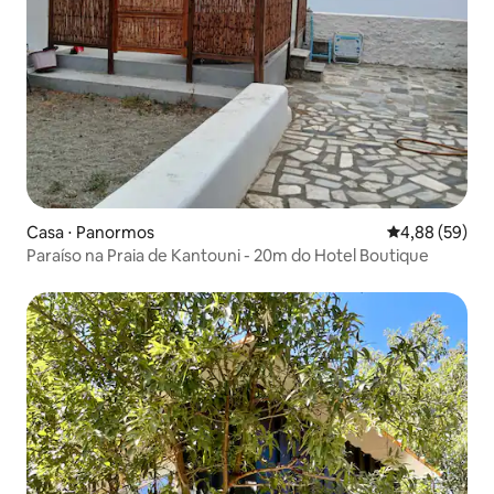
Casa ⋅ Panormos
4,88 de uma a
4,88 (59)
Paraíso na Praia de Kantouni - 20m do Hotel Boutique