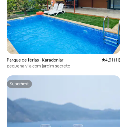
Parque de férias ⋅ Karadonlar
4,91 de uma a
4,91 (11)
pequena vila com jardim secreto
Superhost
Superhost