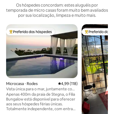
Os hóspedes concordam: estes aluguéis por
temporada de micro casas foram muito bem avaliados
por sua localização, limpeza e muito mais.
Preferido dos hóspedes
Preferido dos 
Entre os melhores preferidos dos hóspedes
Entre os melhore
Microcasa ⋅ Rodes
4,99 de uma avaliação média de 
4,99 (118)
Vista única para o mar, juntamente com
paz e privacidade
Apenas 400m da praia de Stegna, o Filia
Bungalow está disponível para oferecer
aos seus hóspedes férias únicas.
Totalmente independente, com entrada
privativa e estacionamento gratuito na