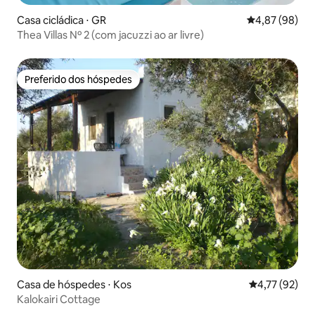
Casa cicládica ⋅ GR
4,87 de uma a
4,87 (98)
Thea Villas Nº 2 (com jacuzzi ao ar livre)
Preferido dos hóspedes
Preferido dos hóspedes
Casa de hóspedes ⋅ Kos
4,77 de uma a
4,77 (92)
Kalokairi Cottage