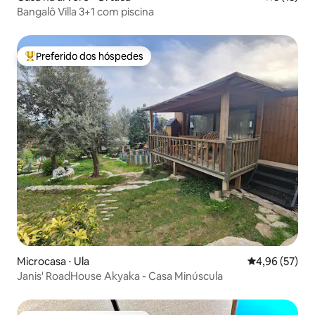
Bangalô Villa 3+1 com piscina
Preferido dos hóspedes
Entre os melhores preferidos dos hóspedes
Microcasa ⋅ Ula
4,96 de uma a
4,96 (57)
Janis' RoadHouse Akyaka - Casa Minúscula