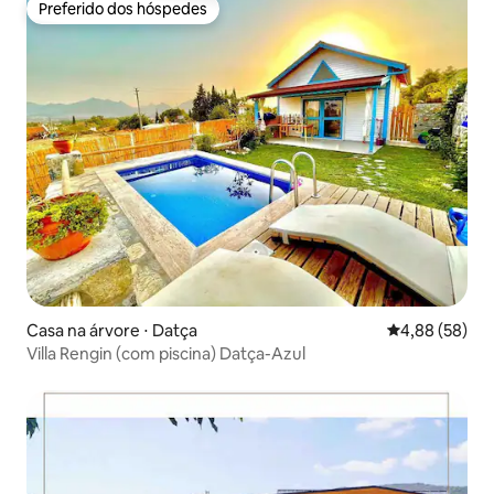
Preferido dos hóspedes
Preferido dos hóspedes
Casa na árvore ⋅ Datça
4,88 de uma a
4,88 (58)
Villa Rengin (com piscina) Datça-Azul