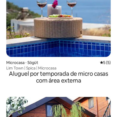
Microcasa ⋅ Sögüt
5 de uma 
5 (5)
Lim Town | Spica | Microcasa
Aluguel por temporada de micro casas
com área externa