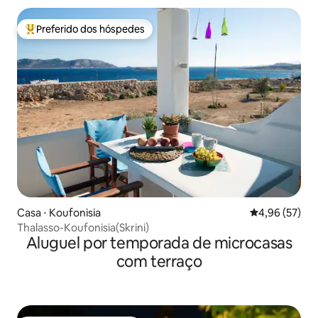
Preferido dos hóspedes
Entre os melhores preferidos dos hóspedes
Casa ⋅ Koufonisia
4,96 de uma a
4,96 (57)
Thalasso-Koufonisia(Skrini)
Aluguel por temporada de microcasas
com terraço