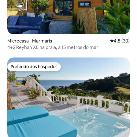
Microcasa ⋅ Marmaris
4,8 de uma a
4,8 (30)
4+2 Reyhan XL na praia, a 15 metros do mar
Preferido dos hóspedes
Preferido dos hóspedes