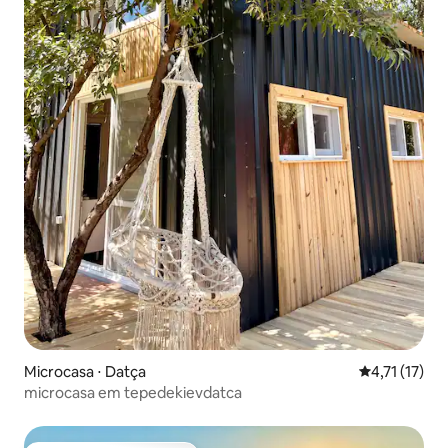
Microcasa ⋅ Datça
4,71 de uma a
4,71 (17)
microcasa em tepedekievdatca