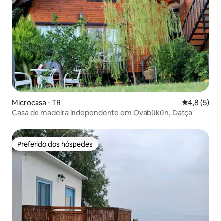
Microcasa ⋅ TR
4,8 de uma 
4,8 (5)
Casa de madeira independente em Ovabükün, Datça
Preferido dos hóspedes
Preferido dos hóspedes