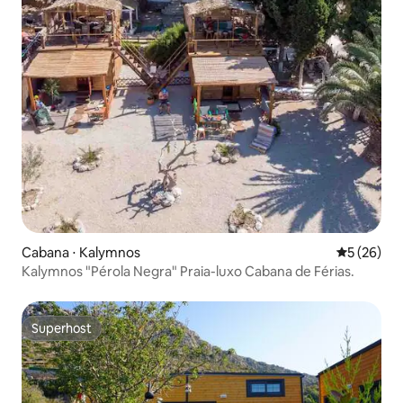
Cabana ⋅ Kalymnos
5 de uma a
5 (26)
Kalymnos "Pérola Negra" Praia-luxo Cabana de Férias.
Superhost
Superhost