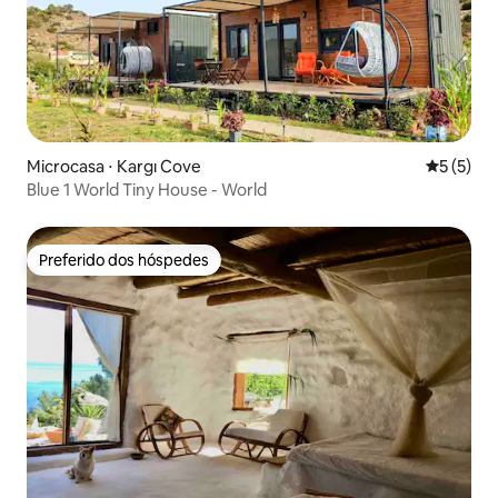
Microcasa ⋅ Kargı Cove
5 de uma 
5 (5)
Blue 1 World Tiny House - World
Preferido dos hóspedes
Preferido dos hóspedes