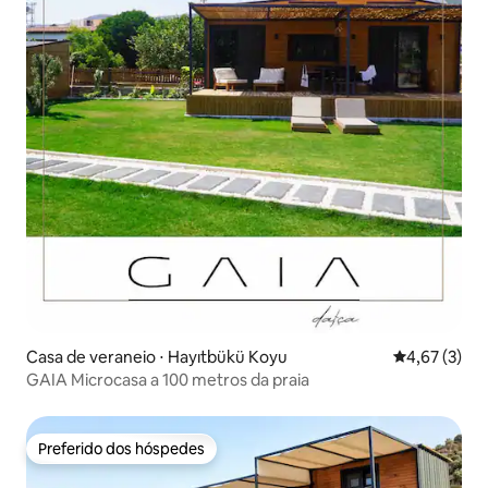
Casa de veraneio ⋅ Hayıtbükü Koyu
4,67 de uma 
4,67 (3)
GAIA Microcasa a 100 metros da praia
Preferido dos hóspedes
Preferido dos hóspedes