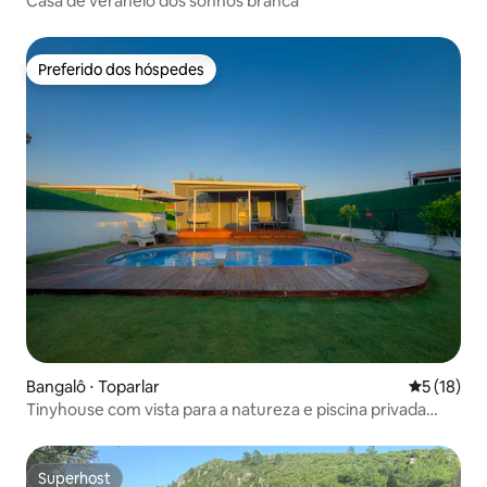
Casa de veraneio dos sonhos branca
Preferido dos hóspedes
Preferido dos hóspedes
Bangalô ⋅ Toparlar
5 de uma a
5 (18)
Tinyhouse com vista para a natureza e piscina privada
VN#115
Superhost