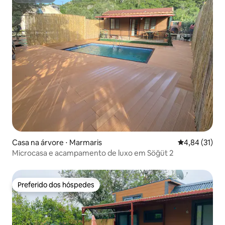
Superhost
Casa na árvore ⋅ Marmaris
4,84 de uma a
4,84 (31)
Microcasa e acampamento de luxo em Söğüt 2
Preferido dos hóspedes
Preferido dos hóspedes