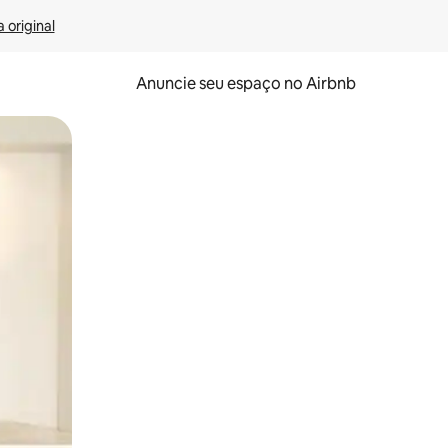
 original
Anuncie seu espaço no Airbnb
 deslizando o dedo na tela.