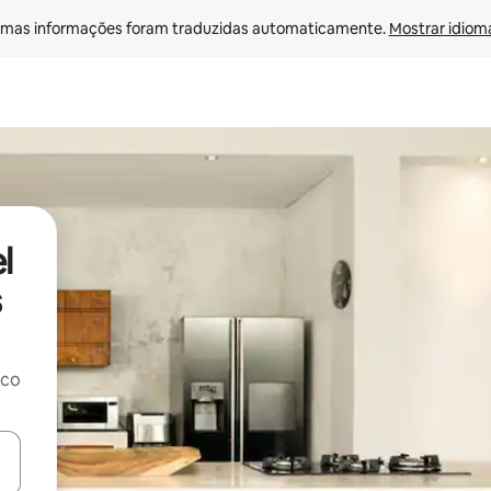
mas informações foram traduzidas automaticamente. 
Mostrar idioma
l
s
rco
ore-os usando as seta para cima e para baixo do teclado ou tocando e