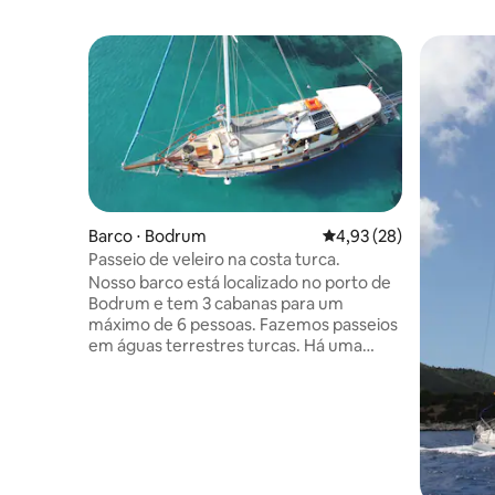
Barco ⋅ Bodrum
4,93 de uma avaliação 
4,93 (28)
Passeio de veleiro na costa turca.
Nosso barco está localizado no porto de
Bodrum e tem 3 cabanas para um
máximo de 6 pessoas. Fazemos passeios
em águas terrestres turcas. Há uma
cozinha e uma equipe no barco. Nosso
barco tem tapete, a casa tem um vaso
sanitário e uma cabana de chuveiro. Há
um conjunto de snorkel e paletes de
máscara. Há um equipamento de esqui.
Nossos quartos têm camas de casal.
(Nosso barco é 3 cabine e chuveiro ,wc .t