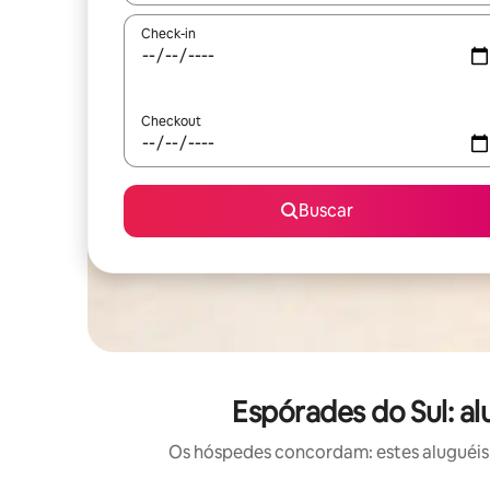
Check-in
Checkout
Buscar
Espórades do Sul: a
Os hóspedes concordam: estes aluguéis 