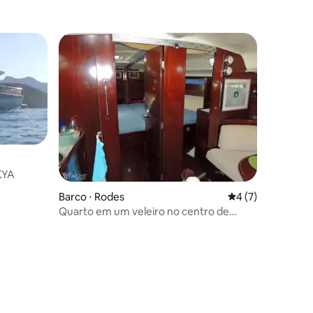
KYA
Barco ⋅ Rodes
4 de uma avaliaçã
4 (7)
Quarto em um veleiro no centro de
Rodes