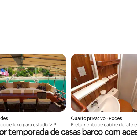
odes
Quarto privativo ⋅ Rodes
co de luxo para estadia VIP
Fretamento de cabine de iate 
or temporada de casas barco com aces
Rhodes com meia pensão inclu