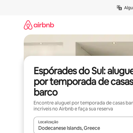
Pular
Algu
para
o
conteúdo
Espórades do Sul: alugue
por temporada de casa
barco
Encontre aluguel por temporada de casas ba
incríveis no Airbnb e faça sua reserva
Localização
Quando os resultados estiverem disponíveis, expl