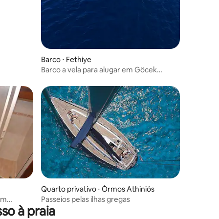
Barco ⋅ Fethiye
Barco a vela para alugar em Göcek
Bavaria 45 cruzeiro
Quarto privativo ⋅ Órmos Athiniós
em
Passeios pelas ilhas gregas
so à praia
sa