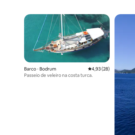
Barco ⋅ Bodrum
4,93 de uma avaliação 
4,93 (28)
Passeio de veleiro na costa turca.