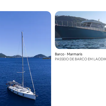
média de 5, 28 avaliações
Barco ⋅ Marmaris
PASSEIO DE BARCO EM LAODI