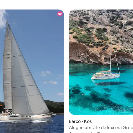
média de 5, 28 avaliações
Barco ⋅ Kos
Alugue um iate de luxo na Gré