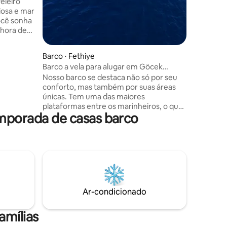
eleiro
platafor
iosa e mar
elemento 
ocê sonha
tem três
confortavel
ximas
ostenta u
minimalis
Barco ⋅ Fethiye
óspedes
Barco a vela para alugar em Göcek
Bavaria 45 cruzeiro
Nosso barco se destaca não só por seu
🇬🇷
conforto, mas também por suas áreas
AS ilhas
únicas. Tem uma das maiores
s,
plataformas entre os marinheiros, o que
DES de
emporada de casas barco
torna a entrada para o mar e banhos de
si ou
sol muito agradável. Você pode desfrutar
CANESE
do mar enquanto tem longas conversas
na espaçosa área da piscina. Durma sob
as estrelas. OBSERVAÇÃO: a taxa do
capitão está incluída no preço. Serviços
obrigatórios a serem tomados de fora €
140 Transitlog, € 100 limpeza final será
Ar-condicionado
pago pelo cliente antes do passeio em
dinheiro €.
amílias