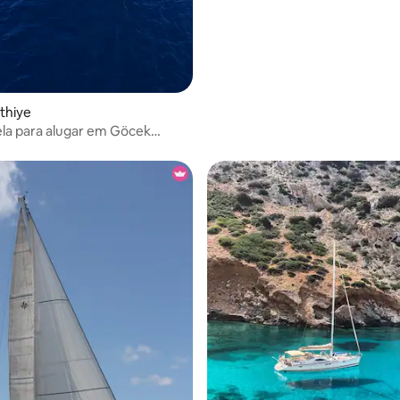
ethiye
ela para alugar em Göcek
5 cruzeiro