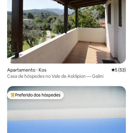
Apartamento ⋅ Kos
5 de uma a
5 (53)
Casa de hóspedes no Vale de Asklipion — Galini
Preferido dos hóspedes
Entre os melhores preferidos dos hóspedes