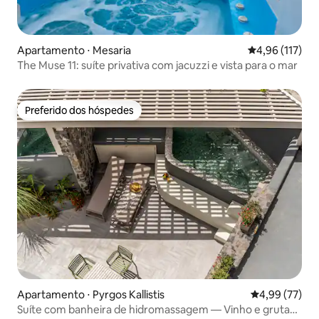
Apartamento ⋅ Mesaria
4,96 de uma av
4,96 (117)
Τhe Muse 11: suíte privativa com jacuzzi e vista para o mar
Preferido dos hóspedes
Preferido dos hóspedes
Apartamento ⋅ Pyrgos Kallistis
4,99 de uma a
4,99 (77)
Suíte com banheira de hidromassagem — Vinho e grutas