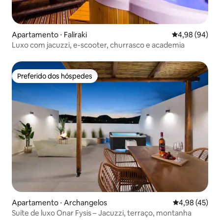
Apartamento ⋅ Faliraki
4,98 de uma av
4,98 (94)
Luxo com jacuzzi, e-scooter, churrasco e academia
Preferido dos hóspedes
Preferido dos hóspedes
Apartamento ⋅ Archangelos
4,98 de uma a
4,98 (45)
Suíte de luxo Onar Fysis – Jacuzzi, terraço, montanha