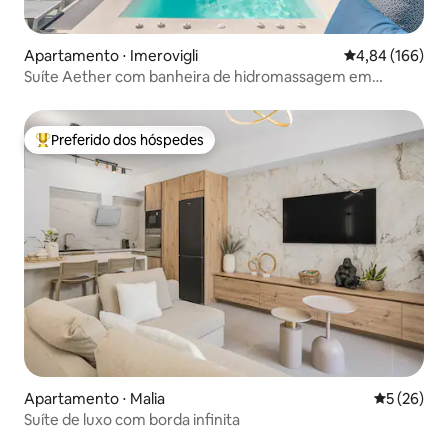
Apartamento ⋅ Imerovigli
4,84 de uma av
4,84 (166)
Suíte Aether com banheira de hidromassagem em
Imerovigli
Preferido dos hóspedes
Entre os melhores preferidos dos hóspedes
Apartamento ⋅ Malia
5 de uma a
5 (26)
Suíte de luxo com borda infinita