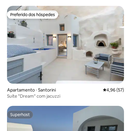
no Santorini
Preferido dos hóspedes
Preferido dos hóspedes
Apartamento ⋅ Santorini
4,96 de uma a
4,96 (57)
Suíte "Dream" com jacuzzi
Superhost
Superhost