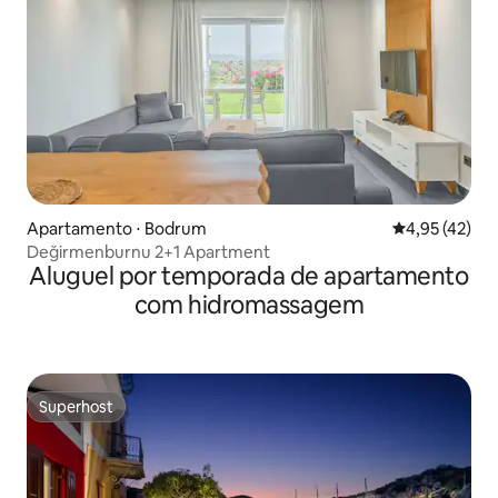
Apartamento ⋅ Bodrum
4,95 de uma a
4,95 (42)
Değirmenburnu 2+1 Apartment
Aluguel por temporada de apartamento
com hidromassagem
Superhost
Superhost