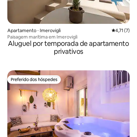
Apartamento ⋅ Imerovigli
4,71 de uma 
4,71 (7)
Paisagem marítima em Imerovigli
Aluguel por temporada de apartamento
privativos
Preferido dos hóspedes
Preferido dos hóspedes