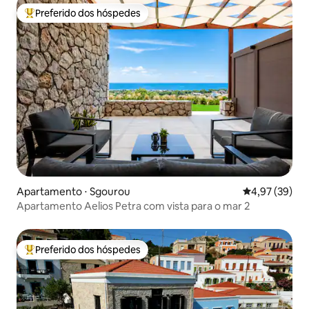
Preferido dos hóspedes
Entre os melhores preferidos dos hóspedes
Apartamento ⋅ Sgourou
4,97 de uma a
4,97 (39)
Apartamento Aelios Petra com vista para o mar 2
Preferido dos hóspedes
Entre os melhores preferidos dos hóspedes