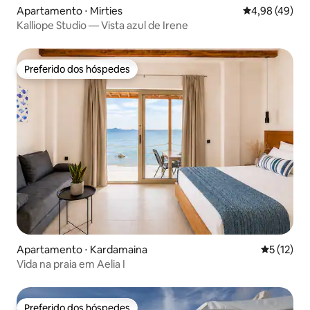
Apartamento ⋅ Mirties
4,98 de uma a
4,98 (49)
Kalliope Studio — Vista azul de Irene
Preferido dos hóspedes
Preferido dos hóspedes
Apartamento ⋅ Kardamaina
5 de uma a
5 (12)
Vida na praia em Aelia I
Preferido dos hóspedes