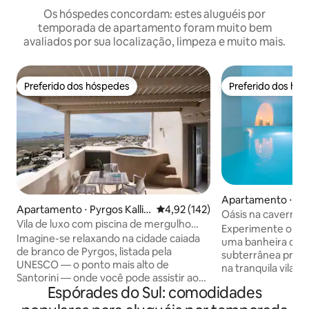
Os hóspedes concordam: estes aluguéis por
temporada de apartamento foram muito bem
avaliados por sua localização, limpeza e muito mais.
Preferido dos hóspedes
Preferido dos hó
Preferido dos hóspedes
Preferido dos hó
Apartamento ⋅ Me
Apartamento ⋅ Pyrgos Kallis
4,92 de uma avaliação média de 
4,92 (142)
Oásis na caverna a
tis
Vila de luxo com piscina de mergulho
subterrâneo priva
Experimente o má
aquecida e vista panorâmica para o mar
Imagine-se relaxando na cidade caiada
uma banheira de
de branco de Pyrgos, listada pela
subterrânea privad
UNESCO — o ponto mais alto de
na tranquila vila 
Santorini — onde você pode assistir ao
vilas oferecem vi
Espórades do Sul: comodidades
pôr do sol atrás de um vulcão com uma
caldeira nas prox
taça de vinho na mão depois de
você na rica heran