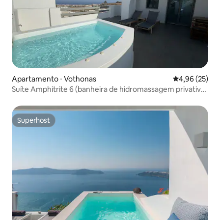
Apartamento ⋅ Vothonas
4,96 de uma a
4,96 (25)
Suíte Amphitrite 6 (banheira de hidromassagem privativa
ao ar livre)
Superhost
Superhost