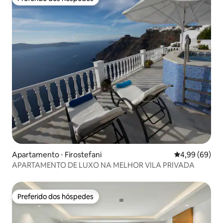
Preferido dos hóspedes
Apartamento ⋅ Firostefani
4,99 de uma av
4,99 (69)
APARTAMENTO DE LUXO NA MELHOR VILA PRIVADA
Preferido dos hóspedes
Preferido dos hóspedes