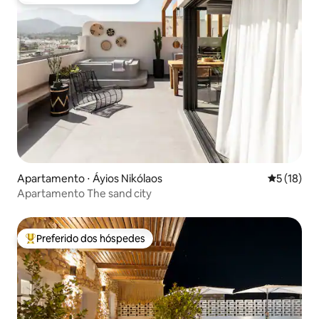
Preferido dos hóspedes
Apartamento ⋅ Áyios Nikólaos
5 de uma a
5 (18)
Apartamento The sand city
Preferido dos hóspedes
Entre os melhores preferidos dos hóspedes