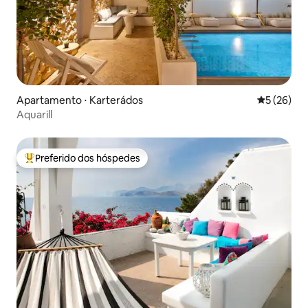
Apartamento ⋅ Karterádos
5 de uma a
5 (26)
Aquarill
Preferido dos hóspedes
Entre os melhores preferidos dos hóspedes