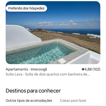
Preferido dos hóspedes
Preferido dos hóspedes
Apartamento ⋅ Imerovigli
4,88 de uma av
4,88 (102)
Suíte Lava - Suíte de dois quartos com banheira de
hidromassagem
Destinos para conhecer
Outros tipos de acomodações
Coisas para fazer