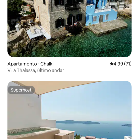
Apartamento ⋅ Chalki
4,99 de uma a
4,99 (71)
Villa Thalassa, último andar
Superhost
Superhost