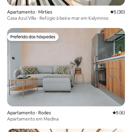
Apartamento ⋅ Mirties
5 de uma a
5 (30)
Casa Azul Villa - Refúgio à beira-mar em Kalymnos
Preferido dos hóspedes
Preferido dos hóspedes
Apartamento ⋅ Rodes
5 de uma 
5 (6)
Apartamento em Medina