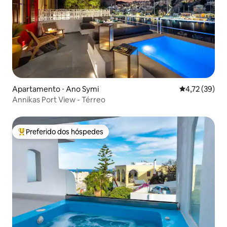
Apartamento ⋅ Ano Symi
4,72 de uma a
4,72 (39)
Annikas Port View - Térreo
Preferido dos hóspedes
Entre os melhores preferidos dos hóspedes