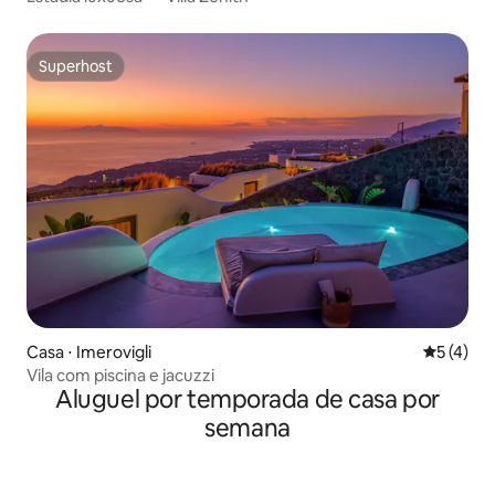
Superhost
Superhost
Casa ⋅ Imerovigli
5 de uma 
5 (4)
Vila com piscina e jacuzzi
Aluguel por temporada de casa por
semana