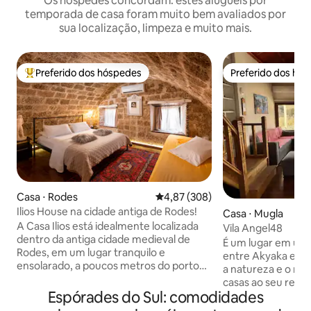
Os hóspedes concordam: estes aluguéis por
temporada de casa foram muito bem avaliados por
sua localização, limpeza e muito mais.
Preferido dos hóspedes
Preferido dos hó
Entre os melhores preferidos dos hóspedes
Preferido dos hó
Casa ⋅ Rodes
4,87 de uma avaliação média de 
4,87 (308)
Ilios House na cidade antiga de Rodes!
Casa ⋅ Mugla
A Casa Ilios está idealmente localizada
Vila Angel48
dentro da antiga cidade medieval de
É um lugar em uma 
Rodes, em um lugar tranquilo e
entre Akyaka e A
ensolarado, a poucos metros do porto
a natureza e o mar
central de Rodes e a cerca de 100
casas ao seu redor
metros do mercado da cidade velha. A
Espórades do Sul: comodidades
para ler um livro.
casa foi comprada e renovada em 2005
com o canto dos p