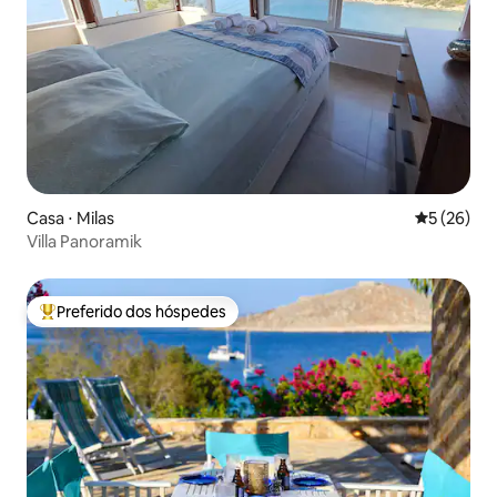
Casa ⋅ Milas
5 de uma a
5 (26)
Villa Panoramik
Preferido dos hóspedes
Entre os melhores preferidos dos hóspedes