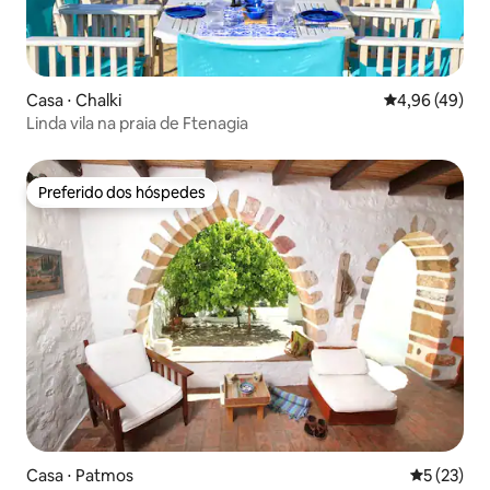
Casa ⋅ Chalki
4,96 de uma a
4,96 (49)
Linda vila na praia de Ftenagia
Preferido dos hóspedes
Preferido dos hóspedes
Casa ⋅ Patmos
5 de uma a
5 (23)