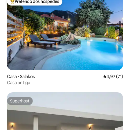
Preferido dos hóspedes
Entre os melhores preferidos dos hóspedes
Casa ⋅ Salakos
4,97 de uma a
4,97 (71)
Casa antiga
Superhost
Superhost