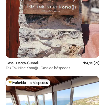
Casa ⋅ Datça-Cumalı,
4,95 de uma a
4,95 (21)
Tak Tak Nine Konağı - Casa de hóspedes
Preferido dos hóspedes
Entre os melhores preferidos dos hóspedes