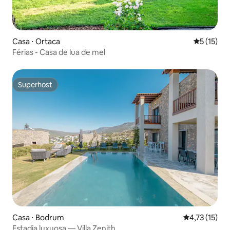
Casa ⋅ Ortaca
5 de uma a
5 (15)
Férias - Casa de lua de mel
Superhost
Superhost
Casa ⋅ Bodrum
4,73 de uma a
4,73 (15)
Estadia luxuosa — Villa Zenith