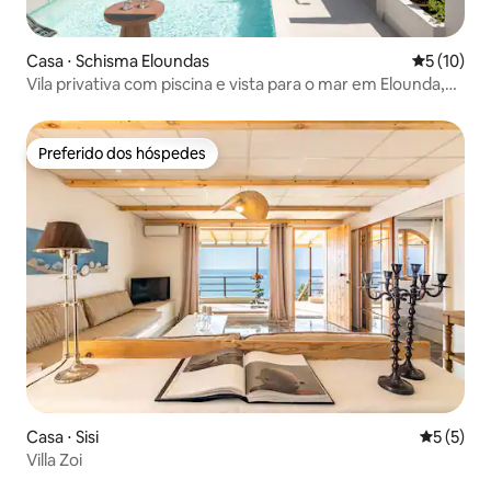
Casa ⋅ Schisma Eloundas
5 de uma a
5 (10)
Vila privativa com piscina e vista para o mar em Elounda,
Creta
Preferido dos hóspedes
Preferido dos hóspedes
Casa ⋅ Sisi
5 de uma 
5 (5)
Villa Zoi