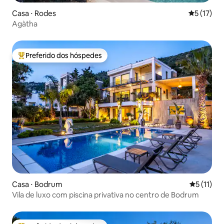
Casa ⋅ Rodes
5 de uma a
5 (17)
Agàtha
Preferido dos hóspedes
Entre os melhores preferidos dos hóspedes
Casa ⋅ Bodrum
5 de uma a
5 (11)
Vila de luxo com piscina privativa no centro de Bodrum