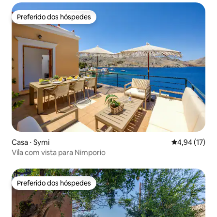
Preferido dos hóspedes
Preferido dos hóspedes
Casa ⋅ Symi
4,94 de uma a
4,94 (17)
Vila com vista para Nimporio
Preferido dos hóspedes
Preferido dos hóspedes