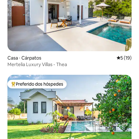
Casa ⋅ Cárpatos
5 de uma a
5 (19)
Mertelia Luxury Villas - Thea
Preferido dos hóspedes
Entre os melhores preferidos dos hóspedes