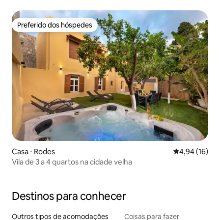
Preferido dos hóspedes
Preferido dos hóspedes
Casa ⋅ Rodes
4,94 de uma a
4,94 (16)
Vila de 3 a 4 quartos na cidade velha
Destinos para conhecer
Outros tipos de acomodações
Coisas para fazer