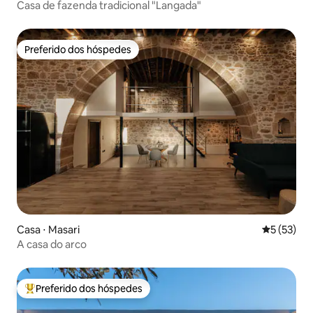
Casa de fazenda tradicional "Langada"
Preferido dos hóspedes
Preferido dos hóspedes
Casa ⋅ Masari
5 de uma a
5 (53)
A casa do arco
Preferido dos hóspedes
Entre os melhores preferidos dos hóspedes