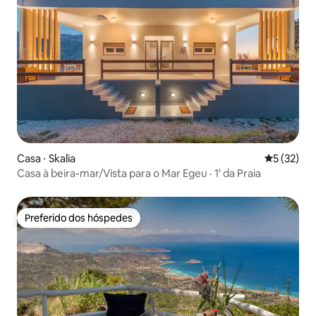
Casa ⋅ Skalia
5 de uma a
5 (32)
Casa à beira-mar/Vista para o Mar Egeu · 1' da Praia
Preferido dos hóspedes
Preferido dos hóspedes