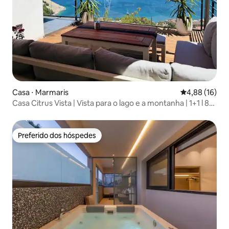
Casa ⋅ Marmaris
4,88 de uma a
4,88 (16)
Casa Citrus Vista | Vista para o lago e a montanha | 1+1 l 85
m²
Preferido dos hóspedes
Preferido dos hóspedes