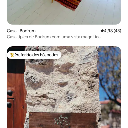
Casa ⋅ Bodrum
4,98 de uma a
4,98 (43)
Casa típica de Bodrum com uma vista magnífica
Preferido dos hóspedes
Entre os melhores preferidos dos hóspedes