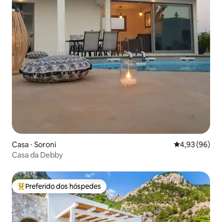
Casa ⋅ Soroni
4,93 de uma a
4,93 (96)
Casa da Debby
Preferido dos hóspedes
Entre os melhores preferidos dos hóspedes