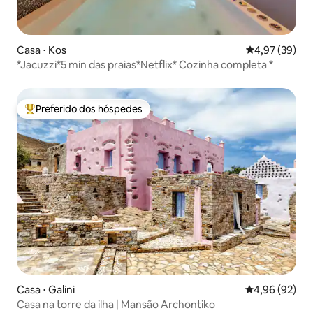
Casa ⋅ Kos
4,97 de uma a
4,97 (39)
*Jacuzzi*5 min das praias*Netflix* Cozinha completa *
Preferido dos hóspedes
Entre os melhores preferidos dos hóspedes
Casa ⋅ Galini
4,96 de uma a
4,96 (92)
Casa na torre da ilha | Mansão Archontiko