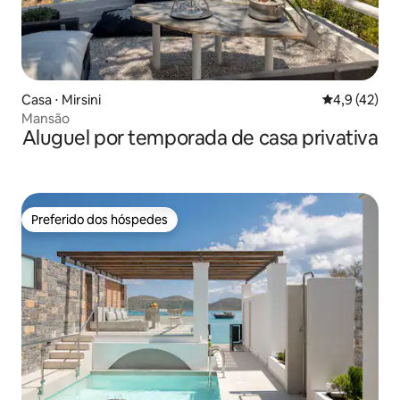
Casa ⋅ Mirsini
4,9 de uma a
4,9 (42)
Mansão
Aluguel por temporada de casa privativa
Preferido dos hóspedes
Preferido dos hóspedes