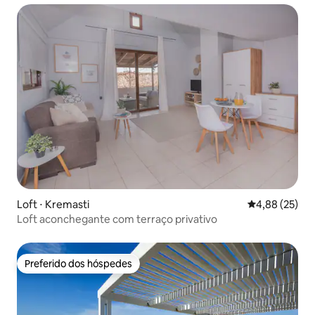
Loft ⋅ Kremasti
4,88 de uma a
4,88 (25)
Loft aconchegante com terraço privativo
Preferido dos hóspedes
Preferido dos hóspedes