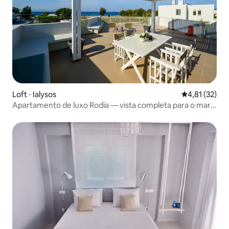
Loft ⋅ Ialysos
4,81 de uma a
4,81 (32)
Apartamento de luxo Rodia — vista completa para o mar
em Rodes