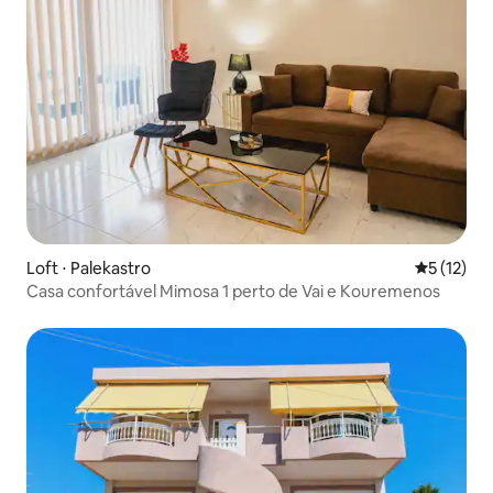
Loft ⋅ Palekastro
5 de uma a
5 (12)
Casa confortável Mimosa 1 perto de Vai e Kouremenos