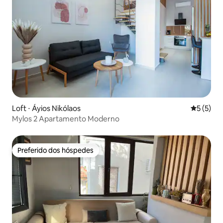
Loft ⋅ Áyios Nikólaos
5 de uma 
5 (5)
Mylos 2 Apartamento Moderno
Preferido dos hóspedes
Preferido dos hóspedes