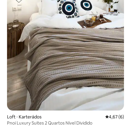
Loft ⋅ Karterádos
4,67 de uma 
4,67 (6)
Pnoi Luxury Suites 2 Quartos Nível Dividido