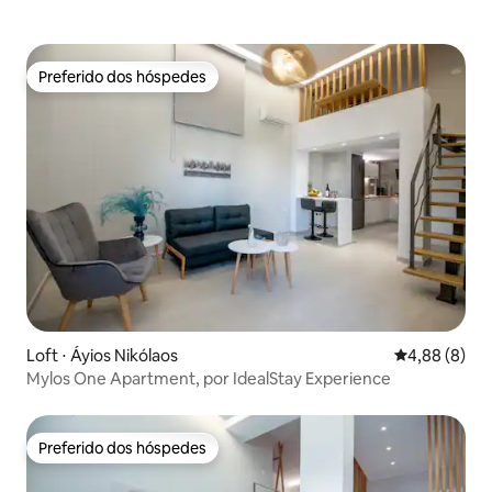
Preferido dos hóspedes
Preferido dos hóspedes
Loft ⋅ Áyios Nikólaos
4,88 de uma 
4,88 (8)
Mylos One Apartment, por IdealStay Experience
Preferido dos hóspedes
Preferido dos hóspedes