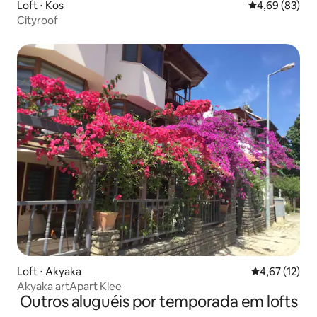
Loft ⋅ Kos
4,69 de uma a
4,69 (83)
Cityroof
Loft ⋅ Akyaka
4,67 de uma a
4,67 (12)
Akyaka artApart Klee
Outros aluguéis por temporada em lofts