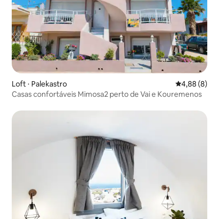
Loft ⋅ Palekastro
4,88 de uma 
4,88 (8)
Casas confortáveis Mimosa2 perto de Vai e Kouremenos