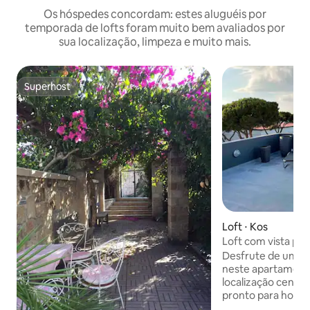
Os hóspedes concordam: estes aluguéis por
temporada de lofts foram muito bem avaliados por
sua localização, limpeza e muito mais.
Superhost
Superhost
Loft ⋅ Kos
Loft com vista pa
Desfrute de uma e
neste apartament
localização centra
pronto para hosped
junho. Localizado