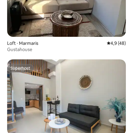
Loft ⋅ Marmaris
4,9 de uma a
4,9 (48)
Gustahouse
Superhost
Superhost