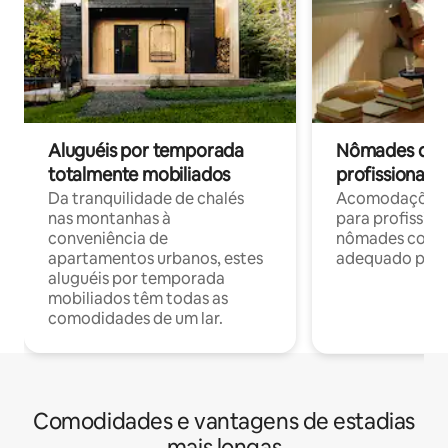
Aluguéis por temporada
Nômades digit
totalmente mobiliados
profissionais 
Da tranquilidade de chalés
Acomodações c
nas montanhas à
para profission
conveniência de
nômades com W
apartamentos urbanos, estes
adequado para 
aluguéis por temporada
mobiliados têm todas as
comodidades de um lar.
Comodidades e vantagens de estadias
mais longas