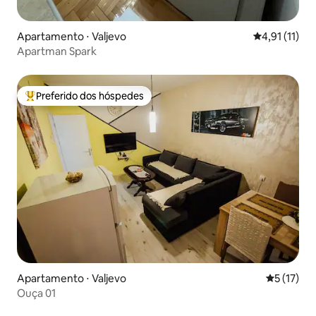
Apartamento ⋅ Valjevo
4,91 de uma a
4,91 (11)
Apartman Spark
Preferido dos hóspedes
Entre os melhores preferidos dos hóspedes
Apartamento ⋅ Valjevo
5 de uma a
5 (17)
Ouça 01