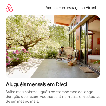
Pular
para
Anuncie seu espaço no Airbnb
o
conteúdo
Aluguéis mensais em Divci
Saiba mais sobre aluguéis por temporada de longa
duração que fazem você se sentir em casa em estadias
de um mês ou mais.