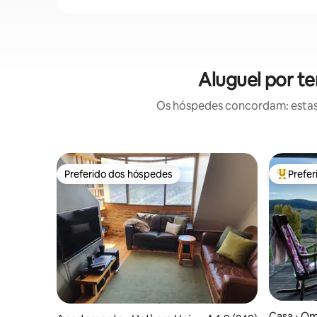
Aluguel por t
Os hóspedes concordam: estas
Preferido dos hóspedes
Prefe
Preferido dos hóspedes
Entre os
Casa ⋅ O