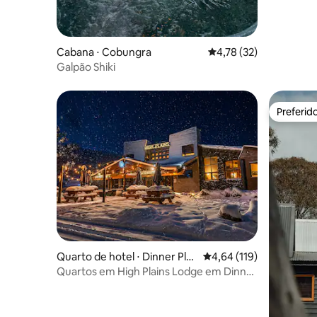
Cabana ⋅ Cobungra
4,78 de uma avaliação 
4,78 (32)
Galpão Shiki
Preferid
Preferid
Quarto de hotel ⋅ Dinner Plai
4,64 de uma avaliação m
4,64 (119)
n
Quartos em High Plains Lodge em Dinner
Plain