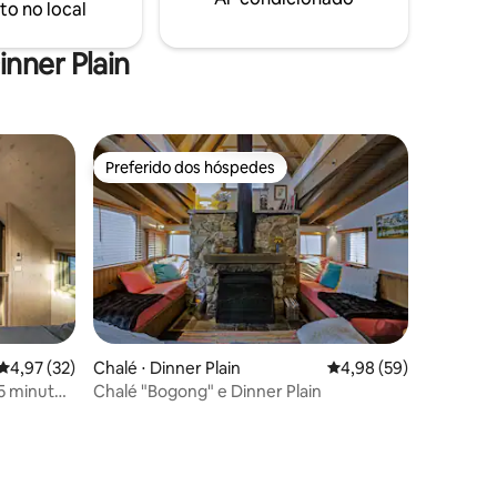
to no local
ão temos
conexão. Perfeito para relaxar,
.
aventurar-se ou simplesmente
desacelerar.
nner Plain
Preferido dos hóspedes
os hóspedes
Preferido dos hóspedes
ções
4,97 de uma avaliação média de 5, 32 avaliações
4,97 (32)
Chalé ⋅ Dinner Plain
4,98 de uma avaliação
4,98 (59)
5 minutos
Chalé "Bogong" e Dinner Plain