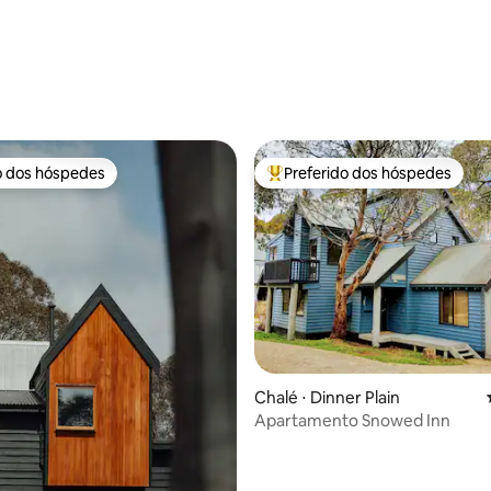
média de 5, 32 avaliações
o dos hóspedes
Preferido dos hóspedes
o dos hóspedes
Entre os melhores preferidos d
édia de 5, 119 avaliações
Chalé ⋅ Dinner Plain
Apartamento Snowed Inn