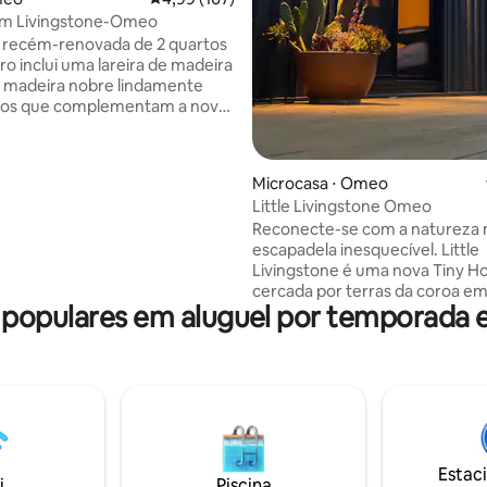
édia de 5, 248 avaliações
em Livingstone-Omeo
 recém-renovada de 2 quartos
ro inclui uma lareira de madeira
e madeira nobre lindamente
dos que complementam a nova
Sente-se, relaxe e aproveite as
norâmicas do Monte Sam e do
uado em frente ao Livingstone
Microcasa ⋅ Omeo
m o Campo de Golfe a poucos
Little Livingstone Omeo
distância. Este pitoresco
Reconecte-se com a natureza 
ferece proximidade com a
escapadela inesquecível. Little
inner Plain e Mt Hotham, bem
Livingstone é uma nova Tiny 
mutitude de atividades,
cercada por terras da coroa em
Pesca de Trutas (sazonal),
opulares em aluguel por temporada e
lados e com vista para Livings
minhadas, Ciclismo de
e Mount Mesley. Esta é uma ca
ontanha e todas as coisas de
compacta em um lugar remoto
ainda pode ser percorrida a pé 
Street. Os hóspedes realmente sentem
que Little Livingstone é uma v
fuga com uma localização super
olhando para as montanhas, n
Estac
riacho ou relaxando no banho.
i
Piscina