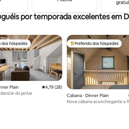
gratui
para desconectar e respirar. N
TV. Alguns jogos são fornecidos
uguéis por temporada excelentes em Di
o dos hóspedes
Preferido dos hóspedes
o dos hóspedes
Entre os melhores preferidos d
nner Plain
4,79 de uma avaliação média de 5, 28 avalia
4,79 (28)
planície do jantar
Cabana ⋅ Dinner Plain
Nova cabana aconchegante a 1
de carro do Monte Hotham