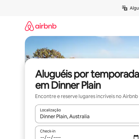
Pular
Algu
para
o
conteúdo
Aluguéis por temporada
em Dinner Plain
Encontre e reserve lugares incríveis no Airbnb
Localização
Quando os resultados estiverem disponíveis, expl
Check-in