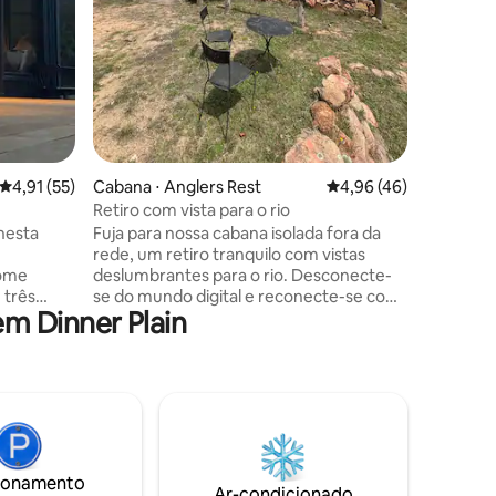
canto e a
Village. Localizado em Hotham Central
com alug
presente
restaura
ingressos
4,91 de uma avaliação média de 5, 55 avaliações
4,91 (55)
Cabana ⋅ Anglers Rest
4,96 de uma avaliação
4,96 (46)
Retiro com vista para o rio
nesta
Fuja para nossa cabana isolada fora da
rede, um retiro tranquilo com vistas
Home
deslumbrantes para o rio. Desconecte-
 três
se do mundo digital e reconecte-se com
m Dinner Plain
tone Creek
a natureza. Desfrute de acesso privado
lma
ao rio, um espaço rústico moderno, um
, mas
grande deck, lareira aberta
até a Main
aconchegante e uma cozinha bem
abastecida (geladeira a gás/fogão).
erdadeira
Relaxe com um livro, relaxe na rede ou
 privada,
explore trilhas de caminhada nas
adando no
proximidades. Ideal para famílias e cães,
ionamento
 Um lugar
esta cabana inspira criatividade e
Ar-condicionado