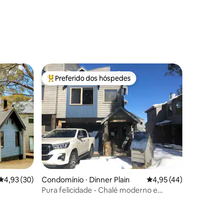
Preferido dos hóspedes
os hóspedes
Entre os melhores preferidos dos hóspedes
4,93 de uma avaliação média de 5, 30 avaliações
4,93 (30)
Condomínio ⋅ Dinner Plain
4,95 de uma avaliação
4,95 (44)
Pura felicidade - Chalé moderno e
totalmente equipado