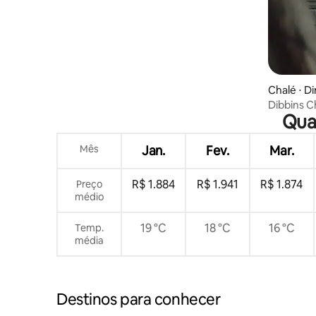
Chalé ⋅ Di
Dibbins C
Qual
Mês
Jan.
Fev.
Mar.
R$ 1.884
R$ 1.941
R$ 1.874
Preço
médio
19 °C
18 °C
16 °C
Temp.
média
Destinos para conhecer