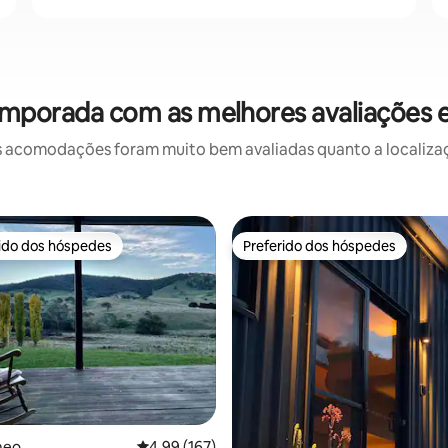
emporada com as melhores avaliações e
 acomodações foram muito bem avaliadas quanto a localizaçã
rido dos hóspedes
Preferido dos hóspedes
 melhores preferidos dos hóspedes
Preferido dos hóspedes
meo
4,99 de uma avaliação média de 5, 167 avalia
4,99 (167)