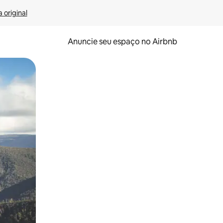
 original
Anuncie seu espaço no Airbnb
 deslizando o dedo na tela.