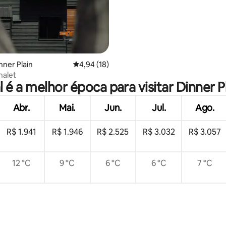
nner Plain
4,94 de uma avaliação média de 5, 18 avalia
4,94 (18)
halet
 é a melhor época para visitar Dinner P
Abr.
Mai.
Jun.
Jul.
Ago.
R$ 1.941
R$ 1.946
R$ 2.525
R$ 3.032
R$ 3.057
12 °C
9 °C
6 °C
6 °C
7 °C