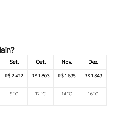
ções
lain?
Set.
Out.
Nov.
Dez.
R$ 2.422
R$ 1.803
R$ 1.695
R$ 1.849
9 °C
12 °C
14 °C
16 °C