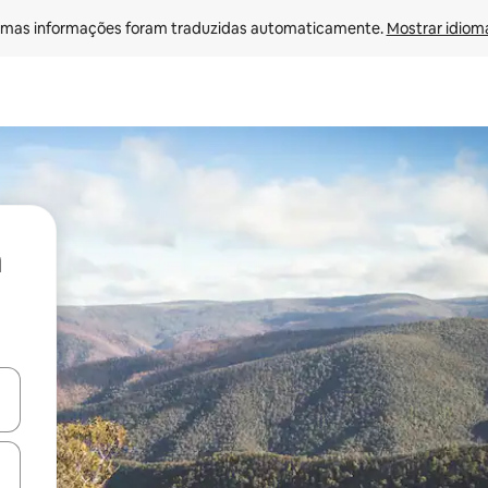
mas informações foram traduzidas automaticamente. 
Mostrar idioma
ore-os usando as seta para cima e para baixo do teclado ou tocando e